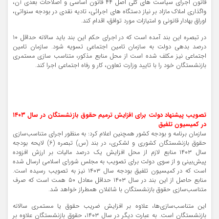
قانون اجرای سیاست های کلی اصل ۴۴ قانون اساسی و اصلاحات بعدی آن،
واگذاری املاک مازاد بر نیاز دستگاه های اجرائی، تادیه نقدی در بودجه سنواتی،
اوراق بهادار قانونی و امتیازات مورد توافق، اقدام کند.
در تبصره این بند آمده است که در اجرای حکم این بند باید سالانه حداقل ۱۰
درصد بدهی دولت به سازمان تامین اجتماعی تسویه شود. سازمان تامین
اجتماعی نیز مکلف شده است از محل منابع مذکور، متناسب سازی مستمری
بازنشستگان خود را با تایید وزارت تعاون، کار و رفاه اجتماعی اجرا کند.
تصویب پیشنهاد دولت برای افزایش ترمیم حقوق بازنشستگان در سال ۱۴۰۳
در کمیسیون تلفیق
سازمان برنامه و بودجه کشور همچنین اعلام کرد: به منظور اجرای متناسب‌سازی
حقوق بازنشستگان کشوری و لشکری، در بند (س) تبصره (۶) لایحه بودجه
سال ۱۴۰۳ منابع لازم از محل افزایش یک درصد مالیات بر ارزش افزوده
پیش‌بینی و از سوی دولت برای تصویب به مجلس شورای اسلامی ارسال شده
است که در کمیسیون تلفیق بودجه سال ۱۴۰۳ نیز به تصویب رسیده است.
منابع حاصل از این بند در سال ۱۴۰۳ حداقل معادل ۵۰ همت است که صرف
متناسب‌سازی حقوق بازنشستگان با شاغلان همطراز خواهد شد.
این متناسب‌سازی‌ها، علاوه بر افزایش ضریب حقوق یا مستمری سالانه
بازنشستگان است. به عبارت دیگر در سال ۱۴۰۳، حقوق بازنشستگان علاوه بر