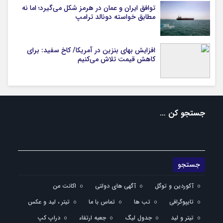
توافق ایران و عمان در هرمز شکل می‌گیرد؛ اما نه
مطابق خواسته دونالد ترامپ
افزایش بهای بنزین در آمریکا/ کاخ سفید: برای
کاهش قیمت تلاش می‌کنیم
جستجو کن …
آکوردین و توگل
آگهی های دولتی
اکانت من
تایپوگرافی
تب ها
تماس با ما
تیتر ، لید و عکس
تیتر و لید
جدول لیگ
جعبه ارتقاء
دراپ کپ