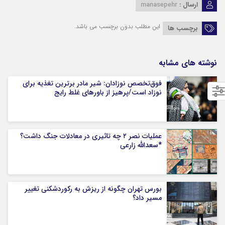
ارسال :
manasepehr
این مطلب بدون برچسب می باشد.
برچسب ها
نوشته های مشابه
فوق‌تخصص نوزادان: شیر مادر برترین تغذیه برای
نوزاد است/پرهیز از باورهای غلط رایج
عملیات نصر ۲ چه تاثیری در معادلات جنگ داشت؟
*سعدالله زارعی
بورس تهران چگونه از ریزش به رکوردشکنی تغییر
مسیر داد؟