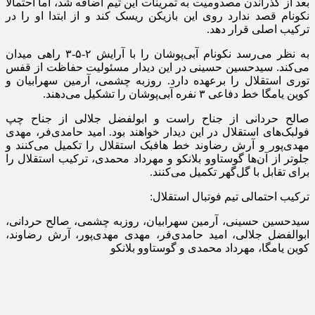
بعد از گذراندن مصدومیت به تمرینات این تیم اضافه شد، اما احتمالا
نکونام قصد ندارد روی این بازیکن ریسک کند و از ابتدا او را در
ترکیب اصلی قرار دهد.
به نظر می‌رسد نکونام آبی‌پوشان را با آرایش ۲-۵-۳ راهی میدان
می‌کند. سیدحسین حسینی در این دیدار مسئولیت حفاظت از قفس
توری استقلال را برعهده دارد. روزبه چشمی، آرمین سهرابیان و
کوین یامگا خط دفاعی ۳ نفره آبی‌پوشان را تشکیل می‌دهند.
صالح حردانی از جناح راست و ابولفضل جلالی از جناح چپ
فولبک‌های استقلال در این دیدار خواهند بود. امید حامدی‌فر، مهدی
مهدی‌پور و آرش رضاوند خط هافبک استقلال را تکمیل می‌کنند و
جلوتر از آن‌ها گوستاوو بلانکو و مهرداد محمدی، ترکیب استقلال را
برای تقابل با گل‌گهر تکمیل می‌کنند.
ترکیب احتمالی تیم فوتبال استقلال:
سیدحسین حسینی، آرمین سهرابیان، روزبه چشمی، صالح حردانی،
ابوالفضل جلالی، امید حامدی‌فر، مهدی مهدی‌پور، آرش رضاوند،
کوین یامگا، مهرداد محمدی و گوستاوو بلانکو