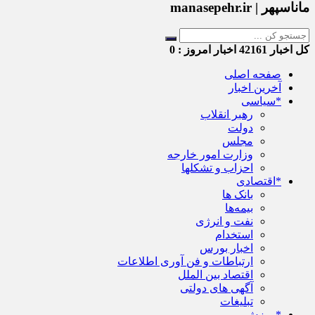
ماناسپهر | manasepehr.ir
کل اخبار
42161
اخبار امروز :
0
صفحه اصلی
آخرین اخبار
*سیاسی
رهبر انقلاب
دولت
مجلس
وزارت امور خارجه
احزاب و تشکلها
*اقتصادی
بانک ها
بیمه‌ها
نفت و انرژی
استخدام
اخبار بورس
ارتباطات و فن آوری اطلاعات
اقتصاد بین الملل
آگهی های دولتی
تبلیغات
*ورزش