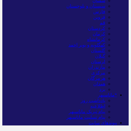
سمنان
سیستان و بلوچستان
فارس
قزوین
قم
کردستان
کرمان
کرمانشاه
کهگلویه و بویر احمد
گلستان
گیلان
لرستان
مازندران
مرکزی
هرمزگان
همدان
یزد
*ماناسپهر
یادداشت روز
اطلاعیه
پیام تبریک ماناسپهر
پیام تسلیت ماناسپهر
پیوندهای سایت