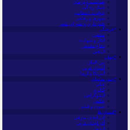
بهداشت و درمان
سبک زندگی
حوادث، انتظامی
شهری و رفاهی
شهرداری و شورای شهر
*فرهنگی
مذهبی
ایثار و شهادت
دفاع مقدس
اربعین
*جهان
بین الملل
آسیای غربی
آمریکا و اروپا
*چندرسانه‌ای
فیلم
گالری
اینفوگرافی
عکس
صوت و فیلم
*استان ها
آذربایجان شرقی
آذربایجان غربی
اردبیل