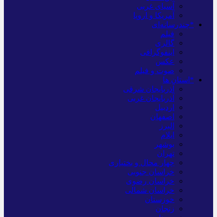
آسیای غربی
آمریکا و اروپا
*چندرسانه‌ای
فیلم
گالری
اینفوگرافی
عکس
صوت و فیلم
*استان ها
آذربایجان شرقی
آذربایجان غربی
اردبیل
اصفهان
البرز
ایلام
بوشهر
تهران
چهار محال و بختیاری
خراسان جنوبی
خراسان رضوی
خراسان شمالی
خوزستان
زنجان