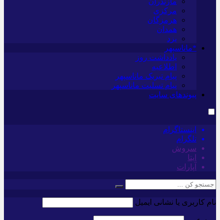
مازندران
مرکزی
هرمزگان
همدان
یزد
*ماناسپهر
یادداشت روز
اطلاعیه
پیام تبریک ماناسپهر
پیام تسلیت ماناسپهر
پیوندهای سایت
اینستاگرام
تلگرام
سروش
ایتا
آپارات
نام کاربری یا نشانی ایمیل