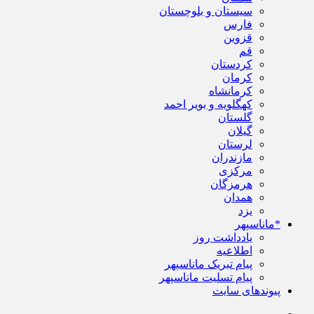
سیستان و بلوچستان
فارس
قزوین
قم
کردستان
کرمان
کرمانشاه
کهگلویه و بویر احمد
گلستان
گیلان
لرستان
مازندران
مرکزی
هرمزگان
همدان
یزد
*ماناسپهر
یادداشت روز
اطلاعیه
پیام تبریک ماناسپهر
پیام تسلیت ماناسپهر
پیوندهای سایت