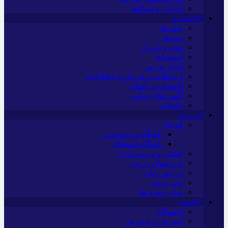
احزاب و تشکلها
*اقتصادی
بانک ها
بیمه‌ها
نفت و انرژی
استخدام
اخبار بورس
ارتباطات و فن آوری اطلاعات
اقتصاد بین الملل
آگهی های دولتی
تبلیغات
*ورزش
فوتبال
باشگاه پرسپولیس
باشگاه استقلال
کشتی و وزنه‌برداری
ورزشهای رزمی
ورزش زنان
توپ و تور
سایر حوزه ها
*جامعه
دانشگاه
آموزش و پرورش