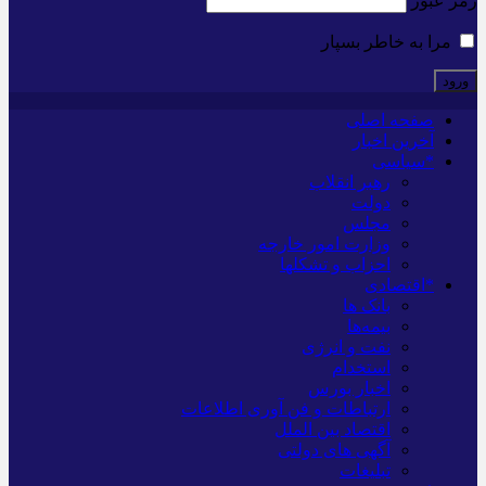
رمز عبور
مرا به خاطر بسپار
صفحه اصلی
آخرین اخبار
*سیاسی
رهبر انقلاب
دولت
مجلس
وزارت امور خارجه
احزاب و تشکلها
*اقتصادی
بانک ها
بیمه‌ها
نفت و انرژی
استخدام
اخبار بورس
ارتباطات و فن آوری اطلاعات
اقتصاد بین الملل
آگهی های دولتی
تبلیغات