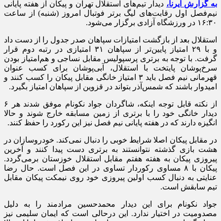
به گزارش ایرنا،
دیدار تیم‌های استقلال تهران و پیکان از هفته پایانی
نیم‌فصل اول رقابت‌های لیگ برتر فوتبال امروز (شنبه) از ساعت
۱۶:۳۰ در ورزشگاه آزادی برگزار می‌شود.
استقلال بعد از بازگشت امتیازات سپاهان صدر جدول را از دست داد
و با ۲۹ امتیاز پایین‌تر از سپاهان ۳۱ امتیازی در رتبه دوم قرار
گرفت. با توجه به برتری پرسپولیس مقابل نساجی و هم‌امتیاز بودن
سرخ‌پوشان پایتخت با استقلال، آبی‌پوشان برای کسب عنوان
قهرمانی نیم فصل باید ۳ امتیاز خانگی مقابل پیکان را کسب کنند و
امیدوار باشند که شمس‌آذر بتواند در قزوین از سپاهان امتیاز بگیرد.
از نکته قابل توجه اینکه، شاگردان جواد نکونام موفق شدند هر ۶
دیدار خانگی خود را با برتری از زمین مسابقه خارج شوند و حالا
انگیزه دارند که در هفته پایانی نیم فصل نیز این رکورد را حفظ کنند.
در مقابل پیکان اصلا شرایط خوبی را دنبال نمی‌کند. خودروسازان در
هشت بازی گذشته نتوانستند به برتری دست پیدا کنند و آخرین
پیروزی پیکان به هفته هفتم مقابل استقلال خوزستان برمی‌گردد.
پیکان با ۸ مساوی رکوردار تساوی در این فصل است. حال رضا
عنایتی به دنبال کسب اولین پیروزی خود روی نیمکت پیکان مقابل
تیم سابقش است.
جواد نکونام برای این دیدار محمدحسین مرادمند را به دلیل
مصدومیت در اختیار ندارد. این درحالی است که ایمان سلیمی نیز