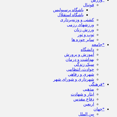
فوتبال
باشگاه پرسپولیس
باشگاه استقلال
کشتی و وزنه‌برداری
ورزشهای رزمی
ورزش زنان
توپ و تور
سایر حوزه ها
*جامعه
دانشگاه
آموزش و پرورش
بهداشت و درمان
سبک زندگی
حوادث، انتظامی
شهری و رفاهی
شهرداری و شورای شهر
*فرهنگی
مذهبی
ایثار و شهادت
دفاع مقدس
اربعین
*جهان
بین الملل