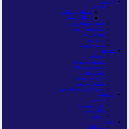
*ورزش
فوتبال
باشگاه پرسپولیس
باشگاه استقلال
کشتی و وزنه‌برداری
ورزشهای رزمی
ورزش زنان
توپ و تور
سایر حوزه ها
*جامعه
دانشگاه
آموزش و پرورش
بهداشت و درمان
سبک زندگی
حوادث، انتظامی
شهری و رفاهی
شهرداری و شورای شهر
*فرهنگی
مذهبی
ایثار و شهادت
دفاع مقدس
اربعین
*جهان
بین الملل