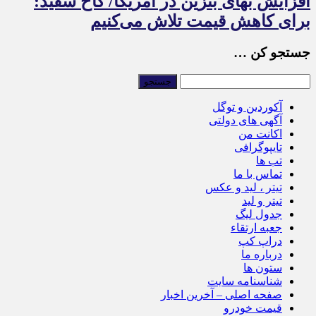
افزایش بهای بنزین در آمریکا/ کاخ سفید:
برای کاهش قیمت تلاش می‌کنیم
جستجو کن …
آکوردین و توگل
آگهی های دولتی
اکانت من
تایپوگرافی
تب ها
تماس با ما
تیتر ، لید و عکس
تیتر و لید
جدول لیگ
جعبه ارتقاء
دراپ کپ
درباره ما
ستون ها
شناسنامه سایت
صفحه اصلی – آخرین اخبار
قیمت خودرو