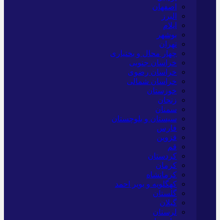
اصفهان
البرز
ایلام
بوشهر
تهران
چهار محال و بختیاری
خراسان جنوبی
خراسان رضوی
خراسان شمالی
خوزستان
زنجان
سمنان
سیستان و بلوچستان
فارس
قزوین
قم
کردستان
کرمان
کرمانشاه
کهگلویه و بویر احمد
گلستان
گیلان
لرستان