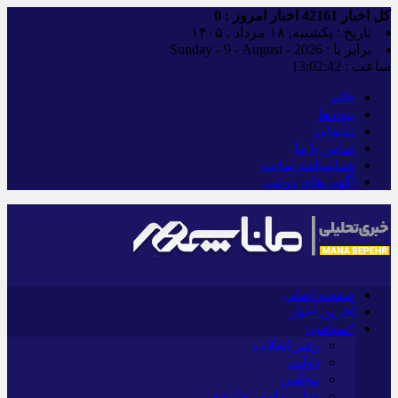
کل اخبار
42161
اخبار امروز :
0
تاریخ : یکشنبه, ۱۸ مرداد , ۱۴۰۵
برابر با : Sunday - 9 - August - 2026
ساعت :
13:02:43
خانه
پیوندها
تبلیغات
تماس با ما
شناسنامه سایت
آگهی های دولتی
صفحه اصلی
آخرین اخبار
*سیاسی
رهبر انقلاب
دولت
مجلس
وزارت امور خارجه