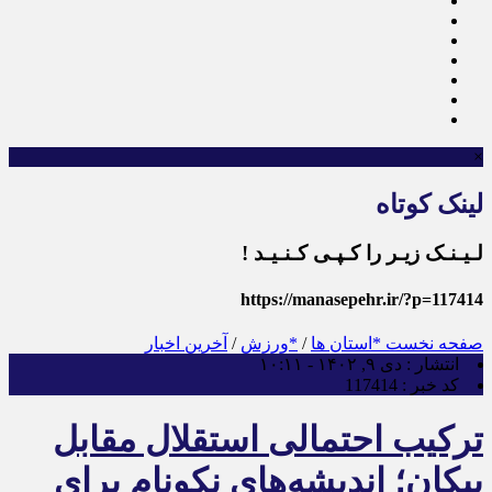
×
لینک کوتاه
لـیـنـک زیـر را کـپـی کـنـیـد !
https://manasepehr.ir/?p=117414
صفحه نخست
*استان ها
/
*ورزش
/
آخرین اخبار
انتشار :
دی ۹, ۱۴۰۲ - ۱۰:۱۱
کد خبر :
117414
ترکیب احتمالی استقلال مقابل
پیکان؛ اندیشه‌های نکونام برای