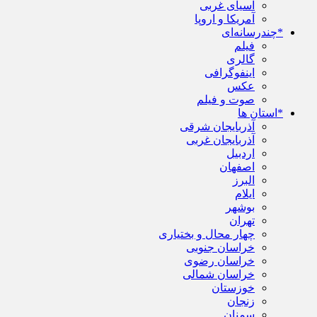
آسیای غربی
آمریکا و اروپا
*چندرسانه‌ای
فیلم
گالری
اینفوگرافی
عکس
صوت و فیلم
*استان ها
آذربایجان شرقی
آذربایجان غربی
اردبیل
اصفهان
البرز
ایلام
بوشهر
تهران
چهار محال و بختیاری
خراسان جنوبی
خراسان رضوی
خراسان شمالی
خوزستان
زنجان
سمنان