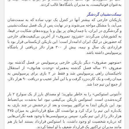
به‌عنوان فوتبالیست، به مدیران باشگاه‌ها غالب کردند.
نیمکت‌نشینان گردشگر
بازیکنان خارجی که بیشتر آنها در کنترل یک توپ ساده که به سمت‌شان
می‌آید، با مشکل مواجه می‌شوند و در نهایت پس از یک فصل نیمکت‌نشینی
و گردشگری در ایران، با چمدان‌های پر پول و با پرونده‌های شکایت در فیفا،
به کشورشان می‌گردند. «شرزود تمیروف» از آخرین بی‌کیفیت‌های خارجی
که حضورش در لیگ ایران ادامه‌دار است؛ این بازیکن ازبکستانی قرار بود با
قراردادی یک سال و نیمه، بیش از ۳۰۰ هزار دلار دریافتی از باشگاه
پرسپولیس داشته باشد.
«منوچهر صفروف» دیگر بازیکن خارجی پرسپولیس در فصل گذشته بود.
صفروف ۲۱ ساله فصل گذشته به‌همراه «وحدت هنانوف» از استقلال
تاجیکستان راهی پرسپولیس شد و فقط در ۲ بازی برای پرسپولیس به‌
میدان رفت و یک کارت‌زرد گرفت و با این آمار عجیب و دریافت ۹۰ هزار دلار،
از جمع این تیم جدا شد.
«آنتونی استوکس» را به خاطر بیاورید؛ او مصداق بارز از یک سوارخ ۲ بار
گزیده‌شدن است. استوکس بازیکن بی‌کیفتی نبود اما به‌شدت بی‌انضباط
بود. این بازیکن ابتدا به تراکتور پیوست و بعد از درخشش در چند بازی، به
یک‌باره این تیم را ترک کرد و توانست کل مبلغ قراردادش به میزان ۴۷۵
هزار دلار را از این تیم بگیرد. سپس پرسپولیسی‌ها با وجود همه نگرانی‌هایی
که درباره شخصیت او وجود داشت، با استوکس قرارداد بستند اما باز هم
مانند مدیران تراکتور یک قرارداد ضعیف با او امضا کردند.