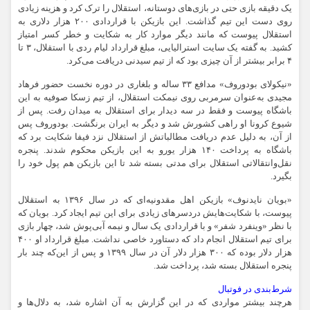
یک دقیقه بازی حتی در بازی‌های دوستانه، استقلال را ترک کرد و هزینه زیادی
روی دست این تیم گذاشت. این بازیکن با قراردادی ۲۰۰ هزار دلاری به
استقلال پیوست که مانند دیگر موارد کار به شکایت و خطر کسر امتیاز
کشید. به گفته یک سایت استرالیایی، مبلغ قرارداد لیام ردی با استقلال، ۳ تا
۴ برابر بیشتر از آن چیزی بود که از تیم سیدنی دریافت می‌کرد.
«نیکولای بودوروف» مدافع ۳۳ ساله و بلغاری در دوره نخست حضور فرهاد
مجیدی به‌عنوان سرمربی روی نیمکت استقلال، از تیم زسکا صوفیه به این
باشگاه پیوست و فقط در سه دیدار برای استقلال به میدان رفت. پس از
شیوع کرونا او راهی کشورش شد و دیگر به ایران برنگشت. بودوروف پس
از آن، به دلیل عدم دریافت مطالباتش از استقلال نزد فیفا شکایت برد که
باشگاه به پرداخت ۱۴۰ هزار یورو به این بازیکن محکوم شدند. پنجره
نقل‌وانتقالاتی استقلال برای مدتی بسته شد تا این بازیکن هم پول خود را
بگیرد.
«بویان نایدنوف» بازیکن اهل مقدونیه‌ای که در سال ۱۳۹۶ به استقلال
پیوست، با شکایت‌هایش دردسرهای زیادی برای این تیم ایجاد کرد. بویان که
با نظر «وینفرد شفر» و با قراردادی یک سال و نیمه آبی‌پوش شد، چهار بازی
برای تیم استقلال انجام داد که دستاورد خاصی نداشت. مبلغ قرارداد او ۴۰۰
هزار دلار بوده که ۳۰۰ هزار دلار آن در سال ۱۳۹۹ و پس از این‌که چند بار
پنجره استقلال بسته شد، پرداخت شد.
شرط‌بندی‌ در فوتبال
هرچند بیشتر مواردی که در این گزارش به آن اشاره شد، به دلال‌ها و