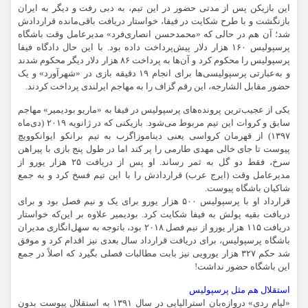
این بازیکن پس از مدتی حضور در این تیم، به دبی رفت و دیگر به ایران
بازنگشت و با طرح شکایت در فیفا، خواستار دریافت باقی‌مانده قراردادش
شد؛ آن هم در حالی که «محمدحسن انصاری‌فرد» مدیرعامل وقت باشگاه
پرسپولیس ۱۶۰ هزار دلار پیش‌پرداخت داده بود. با این حال دادگاه فیفا
پرسپولیس را محکوم کرد و آن‌ها به پرداخت ۸۶ هزار دلار دیگر محکوم شدند
و به‌عبارتی پرسپولیسی‌ها برای انجام ۱۹ دقیقه بازی در «شهرآورد» و یک
حضور مقابل الشارجه، این رقم گزاف را به مهاجم ایرلندی پرداخت کردند.
یکی از عجیب‌ترین پرونده‌های پرسپولیس در فیفا به «ماریو بودیمیر» مهاجم
سابق و کروات این تیم مربوط می‌شود. بازیکنی که در ژانویه ۲۰۱۹ (دی‌ماه
۱۳۹۷) از قهرمان کرواسی یعنی دیناموزاگرب به تیم برانکو ایوانکوویچ
پیوست تا جای خالی مهدی طارمی را پر کند اما در طول پنج بازی با پیراهن
سرخ، فقط دو گل به ثمر رساند. او پس از دریافت ۲۵ هزار یورو از
مدیرعامل وقت (ایرج عرب) قراردادش را با این تیم فسخ کرد و به جمع
شاکیان باشگاه پیوست.
قرارداد او با پرسپولیس ۵۰۰ هزار یورو برای یک و نیم فصل بود و برای
دریافت بقیه پولش به فیفا شکایت کرد. بودیمیر علاوه بر این‌که خواستار
دریافت ۱۱۵ هزار یورو از نیم فصل ۲۰۱۸ بود، باتوجه به سهل‌انگاری مدیران
باشگاه پرسپولیس، برای دریافت قرارداد سال بعدی نیز اقدام کرد و موفق
شد حکم ۳۲۷ هزار یورویی نیز بابت مطالبات فصلی بگیرد که اصلاً در جمع
این باشگاه حضور نداشت!
استقلال هم مثل پرسپولیس
«لیام ردی» دروازه‌بان استرالیایی در سال ۱۳۹۱ به استقلال پیوست بدون