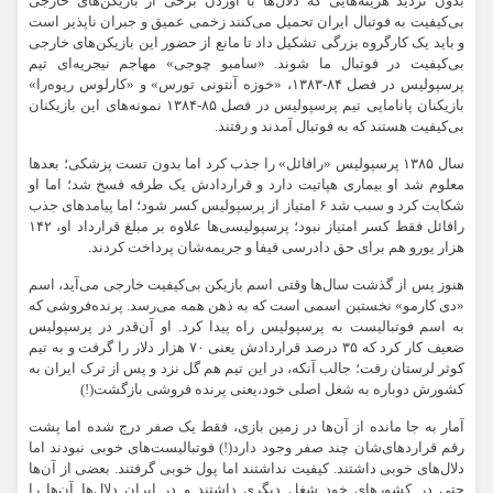
بدون تردید هزینه‌هایی که دلال‌ها با آوردن برخی از بازیکن‌های خارجی
بی‌کیفیت به فوتبال ایران تحمیل می‌کنند زخمی عمیق و جبران ناپذیر است
و باید یک کارگروه بزرگی تشکیل داد تا مانع از حضور این بازیکن‌های خارجی
بی‌کیفیت در فوتبال ما شوند. «سامبو چوجی» مهاجم نیجریه‌ای تیم
پرسپولیس در فصل ۸۴-۱۳۸۳، «خوزه آنتونی تورس» و «کارلوس ریوه‌را»
بازیکنان پانامایی تیم پرسپولیس در فصل ۸۵-۱۳۸۴ نمونه‌های این بازیکنان
بی‌کیفیت هستند که به فوتبال آمدند و رفتند.
سال ۱۳۸۵ پرسپولیس «رافائل» را جذب کرد اما بدون تست پزشکی؛ بعدها
معلوم شد او بیماری هپاتیت دارد و قراردادش یک طرفه فسخ شد؛ اما او
شکایت کرد و سبب شد ۶ امتیاز از پرسپولیس کسر شود؛ اما پیامدهای جذب
رافائل فقط کسر امتیاز نبود؛ پرسپولیسی‌ها علاوه بر مبلغ قرارداد او، ۱۴۲
هزار یورو هم برای حق دادرسی فیفا و جریمه‌شان پرداخت کردند.
هنوز پس از گذشت سال‌ها وقتی اسم بازیکن بی‌کیفیت خارجی می‌آید، اسم
«دی کارمو» نخستین اسمی است که به ذهن همه می‌رسد. پرنده‌فروشی که
به اسم فوتبالیست به پرسپولیس راه پیدا کرد. او آن‌قدر در پرسپولیس
ضعیف کار کرد که ۳۵ درصد قراردادش یعنی ۷۰ هزار دلار را گرفت و به تیم
کوثر لرستان رفت؛ جالب آنکه، در این تیم هم گل نزد و پس از ترک ایران به
کشورش دوباره به شغل اصلی خود،یعنی پرنده فروشی بازگشت(!)
آمار به جا مانده از آن‌ها در زمین بازی، فقط یک صفر درج شده اما پشت
رقم قراردهای‌شان چند صفر وجود دارد(!) فوتبالیست‌های خوبی نبودند اما
دلال‌های خوبی داشتند. کیفیت نداشتند اما پول خوبی گرفتند. بعضی از آن‌ها
حتی در کشورهای خود شغل دیگری داشتند و در ایران دلال‌ها آن‌ها را