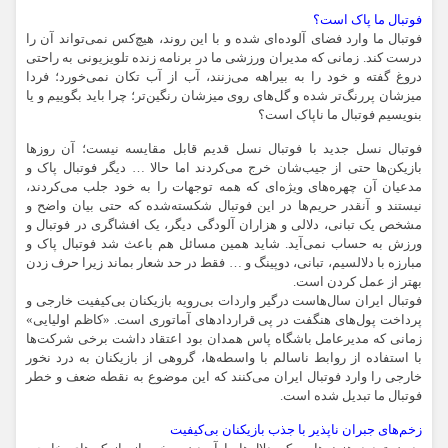
فوتبال ما پاک است؟
فوتبال ما وارد فضای آلوده‌ای شده و با این روند، هیچ‌کس نمی‌تواند آن را
درست کند. زمانی که مدیران ورزشی ما در برنامه زنده تلویزیونی به راحتی
دروغ گفته و خود را به بیراهه می‌زنند، آب از آب تکان نمی‌خورد؛ فردا
میزشان پررنگ‌تر شده و گل‌های روی میزشان رنگین‌تر؛ چرا باید بگوییم و یا
بنویسیم فوتبال ما ناپاک است؟
فوتبال نسل جدید با فوتبال نسل قدیم قابل مقایسه نیست؛ آن روزها
بازیکن‌ها حتی از جیب‌شان خرج می‌کردند اما حالا … دیگر فوتبال پاک و
مدعیان آن چهره‌های ویژه‌ای که همه توجهات را به خود جلب می‌کردند،
نیستند و آنقدر حریم‌ها در این فوتبال شکسته‌شده که حتی بیان واضح و
مشخص یک تبانی، دلالی و هزاران آلودگی دیگر، یک افشاگری در فوتبال و
ورزش به حساب نمی‌آید. شاید همین مسائل هم باعث شد فوتبال پاک و
مبارزه با دلالسیم، تبانی، دوپینگ و … فقط در حد شعار بماند زیرا حرف زدن
بهتر از عمل کردن است.
فوتبال ایران سال‌هاست درگیر واردات بی‌رویه بازیکنان بی‌کیفیت خارجی و
پرداخت پول‌های هنگفت در پی قراردادهای آماتوری است. «کاظم اولیایی»
زمانی که مدیرعامل باشگاه پاس همدان بود اعتقاد داشت برخی شرکت‌ها
با استفاده از روابط ناسالم با واسطه‌ها، گروهی از بازیکنان به درد نخور
خارجی را وارد فوتبال ایران می‌کنند که این موضوع به نقطه ضعف و خطر
فوتبال ما تبدیل شده است.
زخم‌های جبران ناپذیر با جذب بازیکنان بی‌کیفیت