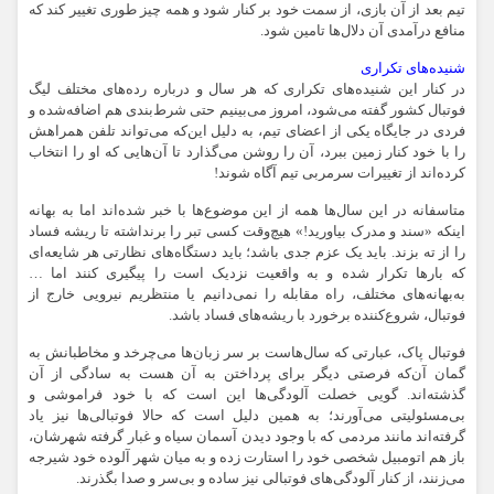
تیم بعد از آن بازی، از سمت خود بر کنار شود و همه چیز طوری تغییر کند که
منافع درآمدی آن دلال‌ها تامین شود.
شنیده‌های تکراری
در کنار این شنیده‌های تکراری که هر سال و درباره رده‌های مختلف لیگ
فوتبال کشور گفته می‌شود، امروز می‌بینیم حتی شرط‌بندی هم اضافه‌شده و
فردی در جایگاه یکی از اعضای تیم، به دلیل این‌که می‌تواند تلفن همراهش
را با خود کنار زمین ببرد، آن را روشن می‌گذارد تا آن‌هایی که او را انتخاب
کرده‌اند از تغییرات سرمربی تیم آگاه شوند!
متاسفانه در این سال‌ها همه از این موضوع‌ها با خبر شده‌اند اما به بهانه
اینکه «سند و مدرک بیاورید!» هیچ‌وقت کسی تبر را برنداشته تا ریشه فساد
را از ته بزند. باید یک عزم جدی باشد؛ باید دستگاه‌های نظارتی هر شایعه‌ای
که بارها تکرار شده و به واقعیت نزدیک است را پیگیری کنند اما …
به‌بهانه‌های مختلف، راه مقابله را نمی‌دانیم یا منتظریم نیرویی خارج از
فوتبال، شروع‌کننده برخورد با ریشه‌های فساد باشد.
فوتبال پاک، عبارتی که سال‌هاست بر سر زبان‌ها می‌چرخد و مخاطبانش به
گمان آن‌که فرصتی دیگر برای پرداختن به آن هست به سادگی از آن
گذشته‌اند. گویی خصلت آلودگی‌ها این است که با خود فراموشی و
بی‌مسئولیتی می‌آورند؛ به همین دلیل است که حالا فوتبالی‌ها نیز یاد
گرفته‌اند مانند مردمی که با وجود دیدن آسمان سیاه و غبار گرفته شهرشان،
باز هم اتومبیل شخصی خود را استارت زده و به میان شهر آلوده خود شیرجه
می‌زنند، از کنار آلودگی‌های فوتبالی نیز ساده و بی‌سر و صدا بگذرند.