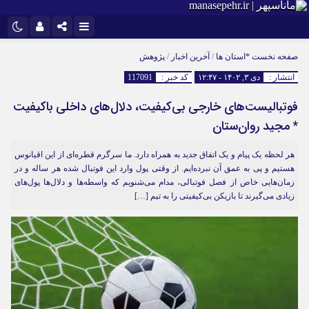
اینستاگرام
نام کاربری یا نشانی ایمیل
تلگرام
صفحه نخست
*استان ها
/
آخرین اخبار
/
پژوهش
انتشار :
دی ۳, ۱۴۰۲ - ۱۲:۴۷
کد خبر :
117091
سروش
ایتا
فوتبالیست‌های خارجی بی‌کیفیت، دلال‌های داخلی باکیفیت
رمز عبور
آپارات
* مجید روان‌ستان
هر لحظه یک پیام و یک اتفاق جدید به همراه دارد. ما سرگرم قطره‌ای از این اقیانوس
مرا به خاطر بسپار
هستیم و پی به عمق آن نبرده‌ایم. از وقتی پول وارد این فوتبال شده هر ساله و در
زمان‌هایی خاص از فصل فوتبالی، مدام می‌شنویم که واسطه‌ها و دلال‌ها پول‌های
زیادی می‌گیرند تا بازیکن بی‌کیفیتی را به تیم […]