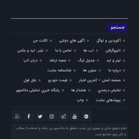
آکوردین و توگل
آگهی های دولتی
اکانت من
تایپوگرافی
تب ها
تماس با ما
تیتر ، لید و عکس
تیتر و لید
جدول لیگ
جعبه ارتقاء
دراپ کپ
درباره ما
ستون ها
شناسنامه سایت
صفحه اصلی – آخرین اخبار
قیمت خودرو
نقل قول
نمایش درصدی
هشدار ها
پایگاه خبری تحلیلی ماناسپهر
پیوندهای سایت
چاپ
تمام حقوق مادی و معنوی این سایت متعلق به ماناسپهر می باشد و استفاده از مطالب
با ذکر منبع بلامانع است.