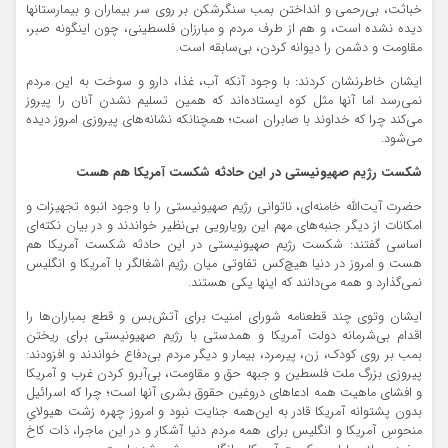
خباثت، بی‌رحمی و انداختن بمب سنگرشکن بر روی سر بیماران و بیمارستانها
دیده نشده است، و هم از طرف مردم و مبارزان فلسطینی، چون اینگونه صبر،
مقاومت و دشمن را دیوانه کردن، بی‌سابقه است.
ایشان خاطرنشان کردند: با وجود آنکه آب، غذا، دارو و سوخت به این مردم
نمی‌رسد اما آنها مثل کوه ایستاده‌اند که همین تسلیم نشدن آنان را پیروز
می‌کند چرا که خداوند با صابران است؛ همچنانکه نشانه‌های پیروزی امروز دیده
می‌شود.
شکست رژیم صهیونیستی در این حادثه شکست آمریکا هم هست
حضرت آیت‌الله خامنه‌ای، ناتوانی رژیم صهیونیستی را با وجود انبوه تجهیزات و
امکانات از دیگر جنبه‌های مهم این رویارویی بی‌نظیر خواندند و در بیان نکته‌ای
اساسی گفتند: شکست رژیم صهیونیستی در این حادثه شکست آمریکا هم
هست و امروز در دنیا هیچ‌کس تفاوتی میان رژیم اشغالگر با آمریکا و انگلیس
نمی‌گذارد و همه می‌دانند که اینها یکی هستند.
ایشان وتوی چند قطعنامه شورای امنیت برای آتش‌بس و قطع بمباران‌ها را
اقدام بی‌شرمانه دولت آمریکا و همدستی با رژیم صهیونیستی برای ریختن
بمب بر روی کودک، زن، پیرمرد، بیمار و دیگر مردم بی‌دفاع خواندند و افزودند:
پیروزی بزرگ ملت فلسطین و جبهه حق و مقاومت، بی‌آبرو کردن غرب و آمریکا
و افشای ماهیت همه ادعاهای دروغین حقوق بشری آنها است؛ چرا که اسرائیل
بدون پشتوانه آمریکا قادر به این‌همه جنایت نبود و امروز چهره زشت هیولایِ
منحوسِ آمریکا و انگلیس برای همه مردم دنیا آشکار و در این ماجرا، ذات کاخ