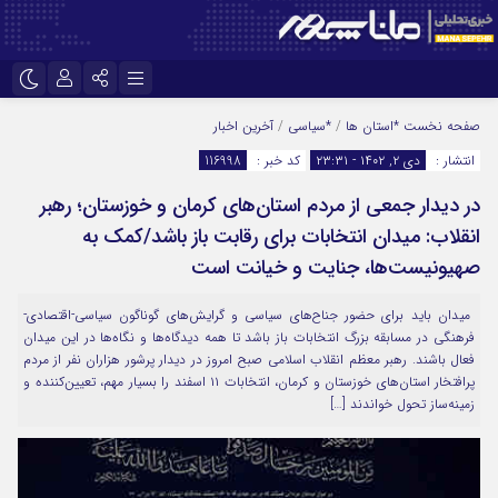
نام کاربری یا نشانی ایمیل
اینستاگرام
تلگرام
صفحه نخست
*استان ها
/
*سیاسی
/
آخرین اخبار
انتشار :
دی ۲, ۱۴۰۲ - ۲۳:۳۱
کد خبر :
116998
سروش
ایتا
در دیدار جمعی از مردم استان‌های کرمان و خوزستان؛ رهبر
رمز عبور
آپارات
انقلاب: میدان انتخابات برای رقابت باز باشد/کمک به
صهیونیست‌ها، جنایت و خیانت است
مرا به خاطر بسپار
میدان باید برای حضور جناح‌های سیاسی و گرایش‌های گوناگون سیاسی-اقتصادی-
فرهنگی در مسابقه بزرگ انتخابات باز باشد تا همه دیدگاه‌ها و نگاه‌ها در این میدان
فعال باشند. رهبر معظم انقلاب اسلامی صبح امروز در دیدار پرشور هزاران نفر از مردم
پرافتخار استان‌های خوزستان و کرمان، انتخابات ۱۱ اسفند را بسیار مهم، تعیین‌کننده و
زمینه‌ساز تحول خواندند […]