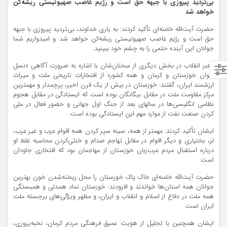
بی‌تردید پیروزی با جبهه حق است و رژیم غاصب صهیونیستی ریشه‌کن
خواهد شد
حضرت آیت‌الله خامنه‌ای تأکید کردند: به یاری خداوند، بی‌تردید پیروزی با جبهه
حق است و رژیم غاصب صهیونیستی ریشه‌کن خواهد شد و امیدواریم شما
جوانان این آینده حتمی را به چشم خود ببینید.
رهبر انقلاب در بخش دیگری از سخنان‌شان با اشاره به ضرورت آگاهی «نسل
جوان خوزستان و کرمان و همه کشور» از افتخارات تاریخی ملت و میراث
ارزشمند ایران، گفتند: خوزستان در بیش از یک قرن اخیر، پرچمدار و مهمترین
مرکز مقاومت ملت در مقابل بیگانگان بوده است که ایستادگی در مقابل هجوم
نظامی انگلیسی‌ها در سالهای بعد از جنگ اول جهانی و حضور فعال در ملی
کردن صنعت نفت از موارد مهم این ایستادگی بوده است.
ایشان تأکید کردند: مهمتر از همه، سینه سپر کردن همه اقوام عرب و غیر عرب،
لر، بختیاری و دیگر اقوام در مقابل تهاجم صدام و خنثی‌کردن محاسبه غلط او
درباره استقبال مردم عرب‌زبان خوزستان از مهاجمان بود که افتخاری جاودان
است.
حضرت آیت‌الله خامنه‌ای خاک پاک خوزستان را محل ریخته‌شدن خون بهترین
جوانان همه استان‌ها خواندند و افزودند: خوزستان نماد همدلی و همبستگی
همه ملت در دفاع از اسلام و انقلاب و ایران، و مظهر ویژگی‌های برجسته ملت
ایران است.
ایشان همچنین با تجلیل از هویت عمیق فرهنگی مردم کرمان، نخبه‌پروری،