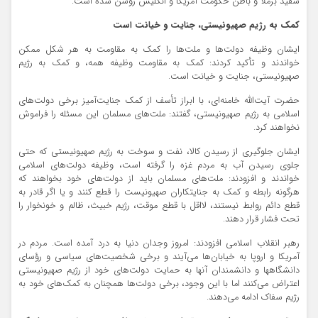
سفید برملا و باطن حکومت آمریکا و انگلیس روشن شده است.
کمک به رژیم صهیونیستی، جنایت و خیانت است
ایشان وظیفه دولت‌ها و ملت‌ها را کمک به مقاومت به هر شکل ممکن
خواندند و تأکید کردند: کمک به مقاومت وظیفه همه، و کمک به رژیم
صهیونیستی، جنایت و خیانت است.
حضرت آیت‌الله خامنه‌ای، با ابراز تأسف از کمک جنایت‌آمیز برخی دولت‌های
اسلامی به رژیم صهیونیستی، گفتند: ملت‌های مسلمان این مسئله را فراموش
نخواهند کرد.
ایشان جلوگیری از رسیدن کالا، نفت و سوخت به رژیم صهیونیستی که حتی
جلوی رسیدن آب به مردم غزه را گرفته است، وظیفه دولت‌های اسلامی
خواندند و افزودند: ملت‌های مسلمان باید از دولت‌های خود بخواهند که
هرگونه رابطه و کمک به جنایتکاران صهیونیست را قطع کنند و یا اگر قادر به
قطع دائم روابط نیستند، لااقل با قطع موقت، رژیم خبیث، ظالم و خونخوار را
تحت فشار قرار دهند.
رهبر انقلاب اسلامی افزودند: امروز وجدان دنیا به درد آمده است. مردم در
آمریکا و اروپا به خیابان‌ها می‌آیند و برخی شخصیت‌های سیاسی و رؤسای
دانشگاهها و دانشمندان آنها به حمایت دولت‌های خود از رژیم صهیونیستی
اعتراض می‌کنند اما با این وجود،‌ برخی دولت‌ها همچنان به کمک‌های خود به
رژیم سفاک ادامه می‌دهند.