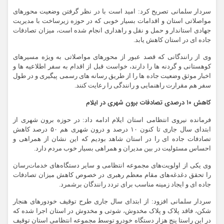
سردار سلمانی تصریح کرد: امید است با در نظر گرفتن وضعیت محورهای
مواصلاتی استان و اقدامات بسیار خوبی که در حوزه زیرساخت با مدیریت
جهادی استاندار و حمل و نقل و راهداری انجام شده است، میزان تصادفات
جاده ای در استان کاهش یابد.
وی از رانندگانی که قصد عبور از محورهای مواصلاتی به ویژه مسیرهای
کوهستانی و گردنه ها را دارند، خواست قبل از اقدام به سفر اطلاعیه ها و
اخبار موثق وضعیت جاده ها را از طریق رسانه های رسمی پیگیری و در طول
سفر هم مقرارت راهنمایی و رانندگی را رعایت کنند.
کاهش ۱۰ درصدی تصادفات برون شهری در ایلام
فرمانده نیروی انتظامی استان ایلام ادامه داد: در حوزه برون شهری از
ابتدای سال جاری تا کنون ۱۰ درصد و درون شهری هم ۵۰ درصد کاهش
تصادفات جاده ای را در استان شاهد بودیم که این نشان از همراهی و
احساس مسئولیت در بین مدیران و همراهی بسیار خوب مردم دارد.
وی یکی از اولویت‌های مجموعه انتظامی و سایر دستگاه‌های خدمات‌رسان
را تحقق دغدغه‌های مقام معظم رهبری در خصوص کاهش میزان تصادفات
جاده ای و ایجاد زمینه مناسب برای تردد رانندگان برشمرد.
سردار سلمانی افزود: از ابتدای سال جاری طرح توقیف خودورهای هنجار
شکن، فاقد پلاک و پلاک مخدوش، شوتی و مخدوش در استان اجرا شده که
در این راستا پنج هزار دستگاه خودرو توسط مجموعه انتظامی استان توقیف