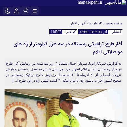
اینستاگرام
نام کاربری یا نشانی ایمیل
تلگرام
صفحه نخست
*استان ها
/
آخرین اخبار
انتشار :
آذر ۲۱, ۱۴۰۲ - ۱۳:۳۳
کد خبر :
116507
سروش
ایتا
آغاز طرح ترافیکی زمستانه در سه هزار کیلومتر از راه های
رمز عبور
آپارات
مواصلاتی ایلام
به گزارش خبرنگار ایرنا، سردار “جمال سلمانی” روز سه شنبه در رزمایش آغاز طرح
مرا به خاطر بسپار
ترافیک زمستانی استان ایلام اظهار کرد: هر سال با شروع فصل زمستان و بارش
نزولات آسمانی از ۲۰ آذرماه تا ۲۰ اسنفدماه رزمایش طرح ترافیک زمستانی در
سطح کشور اجرا می شود. وی با بیان اینکه ۴۰ گشت پلیس راه در این طرح […]