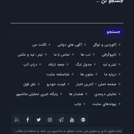
جستجو کن …
آکوردین و توگل
آگهی های دولتی
اکانت من
تایپوگرافی
تب ها
تماس با ما
تیتر ، لید و عکس
تیتر و لید
جدول لیگ
جعبه ارتقاء
دراپ کپ
درباره ما
ستون ها
شناسنامه سایت
صفحه اصلی – آخرین اخبار
قیمت خودرو
نقل قول
نمایش درصدی
هشدار ها
پایگاه خبری تحلیلی ماناسپهر
پیوندهای سایت
چاپ
تمام حقوق مادی و معنوی این سایت متعلق به ماناسپهر می باشد و استفاده از مطالب