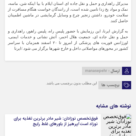
مدیرکل راهداری و حمل و نقل جاده ای استان ایلام با بیا اینکه شن، ماسه،
نمک و مواد یخ زدا تامین شده است، از رانندگان خواست هنگام مسافرت از
سلامت خودرو، داشتن زنجیر چرخ و وسایل گرمایشی در ماشین اطمینان
حاصل کنند.
به گزارش ایرنا، این رزمایش با حضور پلیس راه، پلیس راهور، راهداری و
حمل و نقل جاده ای، جمعیت هلال احمر، آتش نشانی و خدمات ایمنی،
اورژانس فوریت های پزشکی از امروز تا ۲۰ اسفند همزمان با سراسر
کشور در محورهای مواصلاتی داخل و خارج شهرها برگزار می شود./ایرنا
ارسال :
manasepehr
این مطلب بدون برچسب می باشد.
برچسب ها
نوشته های مشابه
فوق‌تخصص نوزادان: شیر مادر برترین تغذیه برای
نوزاد است/پرهیز از باورهای غلط رایج