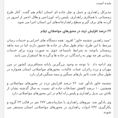
شده است.
مدیرکل راهداری و حمل و نقل جاده ای استان ایلام هم گفت: آغاز طرح
زمستانی با همکاری راهداری، پلیس راه، اورژانس و هلال احمر از امروز در
گردنه های برف گیر و سطح راهدارخانه‌های این استان اجرا می شود.
۲۲ درصد افزایش تردد در محورهای مواصلاتی ایلام
“سید زاهدین چشمه خاور” افزود: همه دستگاه های اجرایی و خدمات رسان
مرتبط با این طرح، تمام طول سال در جاده ها حضور دارند اما در سه ماهه
زمستان باتوجه به شرایط نامساعد جوی به صورت ویژه برای خدمات
رسانی هر چه بهتر به رانندگان، در جاده ها و گردنه ها استقرار می یابند.
وی ادامه داد: .با توجه به وجود بزرگترین پایانه مسافربری کشور در مرز
مهران و تردد زائران عتبات عالیات، محورهای مواصلاتی استان همواره در
طول سال تحت تاثیر بارهای سنگین و نیمه سنگین قرار دارد.
چشمه خاور یادآور شد: ۲۲ درصد افزایش تردد در محورهای مواصلاتی و
همچنین ۱۰ درصد کاهش تصادفات جاده ای نسبت به سال گذشته نشان از
تلاش بی بدیل راهداری و پلیس راه ایلام در این محورهای مواصلاتی دارد.
وی یادآور شد: نیروهای راهداری با سازماندهی ۲۷۲ نفر در قالب ۲۳ گروه و
بکارگیری ۲۴۲ ادوات راهداری در محورهای مواصلاتی استان مستقر می
شوند.