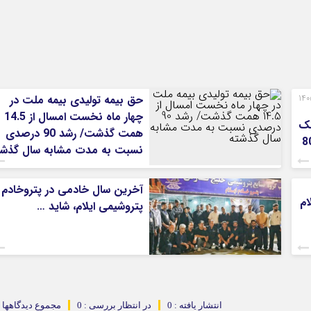
رت‌های مالی 3 ماهه نخست 1405
حق بیمه تولیدی بیمه ملت در
چهار ماه نخست امسال از 14.5
نک
همت گذشت/ رشد 90 درصدی
یران/ درآمد عملیاتی 80
نسبت به مدت مشابه سال گذشت
آخرین سال خادمی در پتروخادم
ام
پتروشیمی ایلام، شاید …
انتشار یافته : 0
در انتظار بررسی : 0
مجموع دیدگاهها : 