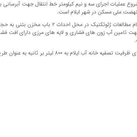
شروع عملیات اجرای سه و نیم کیلومتر خط انتقال جهت آبرسانی ب
بوشهر
تهران
چهار محال و بخ
مدیرعامل آبفای ایلام یادآور شد: همچنین انجام مطالعات ژئوتکنیک در محل احداث ۲ باب مخزن بتنی به
خراسان جنوبی
جهت تامین آب زون های فشاری و لایه های مرزی دارای افت فشا
.
خراسان رضوی
خراسان شمالی
ناصری تاکید کرد: مطالعات و اجرای طرح ارتقای ظرفیت تصفیه خانه آب ایلام به ۸۰۰ لیتر بر ثانیه به عنوان
خوزستان
زنجان
سمنان
سیستان و بلو
فارس
قزوین
قم
کردستان
کرمان