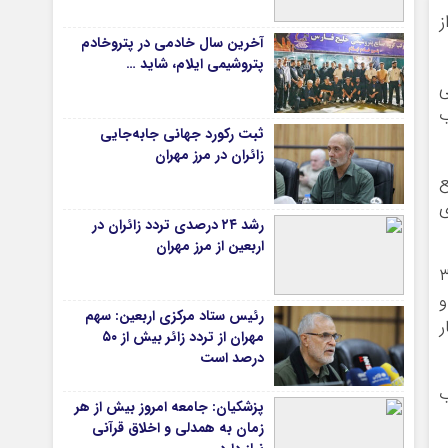
 از
دانشگاه
آخرین سال خادمی در پتروخادم
آموزش و پرورش
پتروشیمی ایلام، شاید …
ی
بهداشت و درمان
ب
سبک زندگی
ثبت رکورد جهانی جابه‌جایی
حوادث، انتظامی
زائران در مرز مهران
شهری و رفاهی
ع
۱ میلی‌متری
شهرداری و شورای شهر
رشد ۲۴ درصدی تردد زائران در
اربعین از مرز مهران
*ماناسپهر
توزیع آب روستای بان رحمان به طول ۳.۹
ی
یادداشت روز
لی اتیلن و
رئیس ستاد مرکزی اربعین: سهم
اطلاعیه
ر
مهران از تردد زائر بیش از ۵۰
پیام تبریک ماناسپهر
درصد است
پیام تسلیت ماناسپهر
 آب
پزشکیان: جامعه امروز بیش از هر
پیوندهای سایت
زمان به همدلی و اخلاق قرآنی