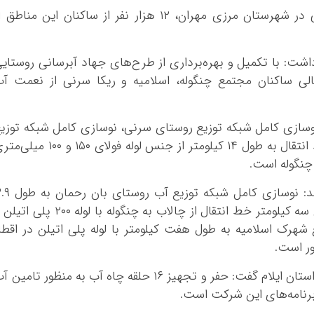
با بهره‌برداری از طرح جهاد آبرسانی روستایی در شهرستان مرزی مهران، ۱۲ هزار نفر از ساکنان این مناطق
اشت: با تکمیل و بهره‌برداری از طرح‌های جهاد آبرسانی روستای
ان ۱۲ هزار نفر از اهالی ساکنان مجتمع چنگوله، اسلامیه و ریکا سرنی از نعمت آ
نوسازی کامل شبکه توزیع روستای سرنی، نوسازی کامل شبکه توزی
روستای گلان به طول سه کیلومتر و اجرای خط انتقال به طول ۱۴ کیلومتر از جنس لوله فولای ۱۵۰ و ۰۰
چنگوله است.
*چندرسانه‌ای
*استان ها
مدیرعامل آب و فاضلاب استان ایلام یادآور شد: نوسازی کامل شبکه 
فیلم
آذربایجان شرق
کیلومتر لوله پلی اتیلن در اقطار مختلف، اجرای سه کیلومتر خط انتقال از چالاب به چنگوله با لوله ۲٠٠ پ
گالری
آذربایجان غربی
هرک اسلامیه به طول هفت کیلومتر با لوله پلی اتیلن در اقطا
اینفوگرافی
اردبیل
ر است.
عکس
اصفهان
ناصری با اشاره به دیگر اقدامات شرکت آبفای استان ایلام گفت: حفر و تجهیز ۱۶ حلقه چاه آب به منظور تامین
صوت و فیلم
البرز
برنامه‌های این شرکت است.
ایلام