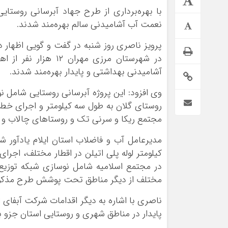
نعمت آب آشامیدنی سالم بهره‌مند شدند.
پرویز ناصری روز شنبه در گفت و گویی اظهار د
در شهرستان مرزی مهر
آشامیدنی بهداشتی و پایدار بهره‌مند شدند.
وی افزود: این پروژه آبرسانی روستایی شامل 
مجتمع ریکا و سرنی تک و روستاهای چالاب و 
*فرهنگی
*جهان
مذهبی
بین الملل
ایثار و شهادت
آسیای غربی
در مجتمع اسلامیه شامل نوسازی شبکه توزیع ش
دفاع مقدس
آمریکا و اروپا
مختلف از دیگر مناطق تحت پوشش طرح مذکو
اربعین
پایدار در مناطق شهری و روستایی استان جزو 