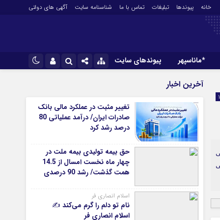
خانه
پیوندها
تبلیغات
تماس با ما
شناسنامه سایت
آگهی های دولتی
*ماناسپهر
پیوندهای سایت
*ورزش
نام کاربری یا نشانی ایمیل
اینستاگرام
آخرین اخبار
فوتبال
تلگرام
تغییر مثبت در عملکرد مالی بانک
باشگاه پرسپولیس
صادرات ایران/ درآمد عملیاتی 80
رمز عبور
سروش
باشگاه استقلال
درصد رشد کرد
کشتی و وزنه‌برداری
ایتا
حق بیمه تولیدی بیمه ملت در
ورزشهای رزمی
دنی
مرا به خاطر بسپار
آپارات
چهار ماه نخست امسال از 14.5
ی
آوری اطلاعات
ورزش زنان
همت گذشت/ رشد 90 درصدی
لل
توپ و تور
نسبت به مدت مشابه سال
گذشته
ی
سایر حوزه ها
اسلام انصاری فر
نام تو دلم را گرم می‌کند ✍️
اسلام انصاری فر
*جامعه