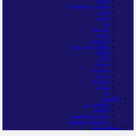
سمنان
سیستان و بلوچستان
فارس
قزوین
قم
کردستان
کرمان
کرمانشاه
کهگلویه و بویر احمد
گلستان
گیلان
لرستان
مازندران
مرکزی
هرمزگان
همدان
یزد
*ماناسپهر
یادداشت روز
اطلاعیه
پیام تبریک ماناسپهر
پیام تسلیت ماناسپهر
پیوندهای سایت