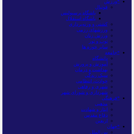
*ورزش
فوتبال
باشگاه پرسپولیس
باشگاه استقلال
کشتی و وزنه‌برداری
ورزشهای رزمی
ورزش زنان
توپ و تور
سایر حوزه ها
*جامعه
دانشگاه
آموزش و پرورش
بهداشت و درمان
سبک زندگی
حوادث، انتظامی
شهری و رفاهی
شهرداری و شورای شهر
*فرهنگی
مذهبی
ایثار و شهادت
دفاع مقدس
اربعین
*جهان
بین الملل