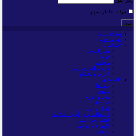
رمز عبور
مرا به خاطر بسپار
صفحه اصلی
آخرین اخبار
*سیاسی
رهبر انقلاب
دولت
مجلس
وزارت امور خارجه
احزاب و تشکلها
*اقتصادی
بانک ها
بیمه‌ها
نفت و انرژی
استخدام
اخبار بورس
ارتباطات و فن آوری اطلاعات
اقتصاد بین الملل
آگهی های دولتی
تبلیغات