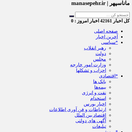
ماناسپهر | manasepehr.ir
کل اخبار
42161
اخبار امروز :
0
صفحه اصلی
آخرین اخبار
*سیاسی
رهبر انقلاب
دولت
مجلس
وزارت امور خارجه
احزاب و تشکلها
*اقتصادی
بانک ها
بیمه‌ها
نفت و انرژی
استخدام
اخبار بورس
ارتباطات و فن آوری اطلاعات
اقتصاد بین الملل
آگهی های دولتی
تبلیغات
*ورزش