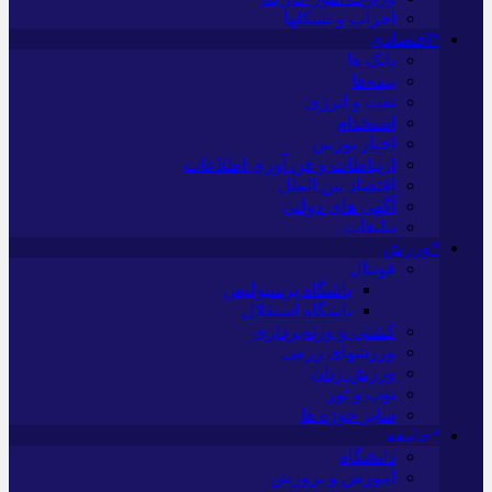
احزاب و تشکلها
*اقتصادی
بانک ها
بیمه‌ها
نفت و انرژی
استخدام
اخبار بورس
ارتباطات و فن آوری اطلاعات
اقتصاد بین الملل
آگهی های دولتی
تبلیغات
*ورزش
فوتبال
باشگاه پرسپولیس
باشگاه استقلال
کشتی و وزنه‌برداری
ورزشهای رزمی
ورزش زنان
توپ و تور
سایر حوزه ها
*جامعه
دانشگاه
آموزش و پرورش