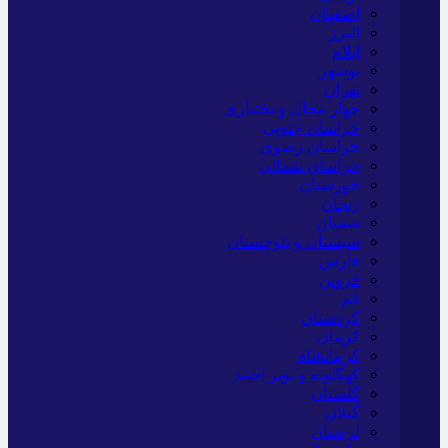
اصفهان
البرز
ایلام
بوشهر
تهران
چهار محال و بختیاری
خراسان جنوبی
خراسان رضوی
خراسان شمالی
خوزستان
زنجان
سمنان
سیستان و بلوچستان
فارس
قزوین
قم
کردستان
کرمان
کرمانشاه
کهگلویه و بویر احمد
گلستان
گیلان
لرستان