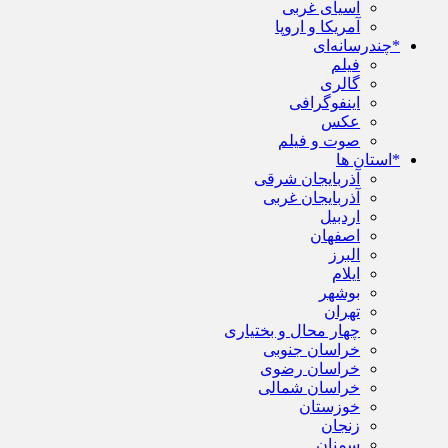
آسیای غربی
آمریکا و اروپا
*چندرسانه‌ای
فیلم
گالری
اینفوگرافی
عکس
صوت و فیلم
*استان ها
آذربایجان شرقی
آذربایجان غربی
اردبیل
اصفهان
البرز
ایلام
بوشهر
تهران
چهار محال و بختیاری
خراسان جنوبی
خراسان رضوی
خراسان شمالی
خوزستان
زنجان
سمنان