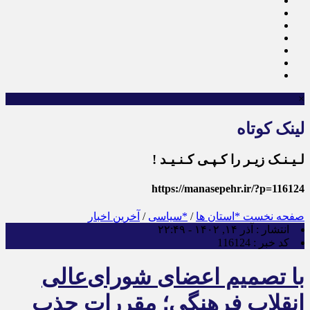
×
لینک کوتاه
لـیـنـک زیـر را کـپـی کـنـیـد !
https://manasepehr.ir/?p=116124
صفحه نخست
*استان ها
/
*سیاسی
/
آخرین اخبار
انتشار :
آذر ۱۴, ۱۴۰۲ - ۲۲:۴۹
کد خبر :
116124
با تصمیم اعضای شورای‌عالی
انقلاب فرهنگی؛ مقررات جذب