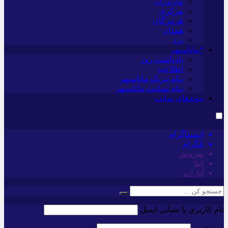
مازندران
مرکزی
هرمزگان
همدان
یزد
*ماناسپهر
یادداشت روز
اطلاعیه
پیام تبریک ماناسپهر
پیام تسلیت ماناسپهر
پیوندهای سایت
اینستاگرام
تلگرام
سروش
ایتا
آپارات
نام کاربری یا نشانی ایمیل