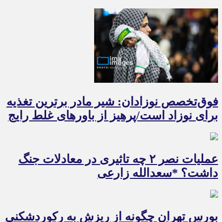
فوق‌تخصص نوزادان: شیر مادر برترین تغذیه
برای نوزاد است/پرهیز از باورهای غلط رایج
عملیات نصر ۲ چه تاثیری در معادلات جنگ
داشت؟ *سعدالله زارعی
بورس تهران چگونه از ریزش به رکوردشکنی