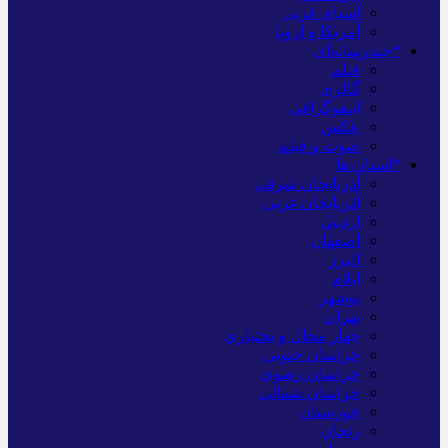
آسیای غربی
آمریکا و اروپا
*چندرسانه‌ای
فیلم
گالری
اینفوگرافی
عکس
صوت و فیلم
*استان ها
آذربایجان شرقی
آذربایجان غربی
اردبیل
اصفهان
البرز
ایلام
بوشهر
تهران
چهار محال و بختیاری
خراسان جنوبی
خراسان رضوی
خراسان شمالی
خوزستان
زنجان