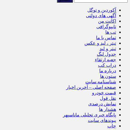
آکوردین و توگل
آگهی های دولتی
اکانت من
تایپوگرافی
تب ها
تماس با ما
تیتر ، لید و عکس
تیتر و لید
جدول لیگ
جعبه ارتقاء
دراپ کپ
درباره ما
ستون ها
شناسنامه سایت
صفحه اصلی – آخرین اخبار
قیمت خودرو
نقل قول
نمایش درصدی
هشدار ها
پایگاه خبری تحلیلی ماناسپهر
پیوندهای سایت
چاپ