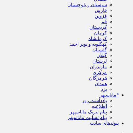
سیستان و بلوچستان
فارس
قزوین
قم
کردستان
کرمان
کرمانشاه
کهگلویه و بویر احمد
گلستان
گیلان
لرستان
مازندران
مرکزی
هرمزگان
همدان
یزد
*ماناسپهر
یادداشت روز
اطلاعیه
پیام تبریک ماناسپهر
پیام تسلیت ماناسپهر
پیوندهای سایت