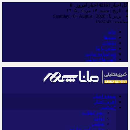
کل اخبار
42161
اخبار امروز :
0
تاریخ : شنبه, ۱۷ مرداد , ۱۴۰۵
برابر با : Saturday - 8 - August - 2026
ساعت :
15:24:44
خانه
پیوندها
تبلیغات
تماس با ما
شناسنامه سایت
آگهی های دولتی
صفحه اصلی
آخرین اخبار
*سیاسی
رهبر انقلاب
دولت
مجلس
وزارت امور خارجه