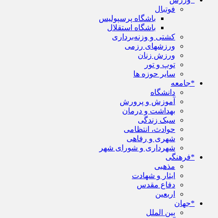
فوتبال
باشگاه پرسپولیس
باشگاه استقلال
کشتی و وزنه‌برداری
ورزشهای رزمی
ورزش زنان
توپ و تور
سایر حوزه ها
*جامعه
دانشگاه
آموزش و پرورش
بهداشت و درمان
سبک زندگی
حوادث، انتظامی
شهری و رفاهی
شهرداری و شورای شهر
*فرهنگی
مذهبی
ایثار و شهادت
دفاع مقدس
اربعین
*جهان
بین الملل