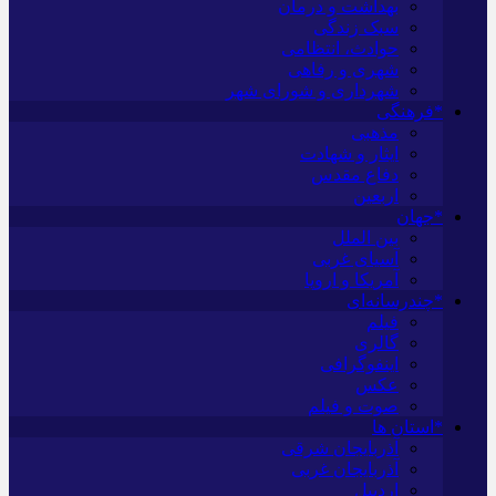
بهداشت و درمان
سبک زندگی
حوادث، انتظامی
شهری و رفاهی
شهرداری و شورای شهر
*فرهنگی
مذهبی
ایثار و شهادت
دفاع مقدس
اربعین
*جهان
بین الملل
آسیای غربی
آمریکا و اروپا
*چندرسانه‌ای
فیلم
گالری
اینفوگرافی
عکس
صوت و فیلم
*استان ها
آذربایجان شرقی
آذربایجان غربی
اردبیل