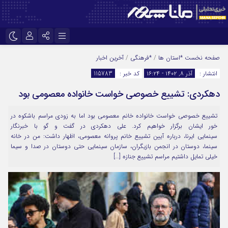
نام کاربری یا نشانی ایمیل
اینستاگرام
تلگرام
صفحه نخست
*استان ها
/
*فرهنگی
/
آخرین اخبار
انتشار :
آذر ۸, ۱۴۰۲ - ۱۶:۲۴
کد خبر :
115783
سروش
ایتا
دهکردی: تشییع خصوصی خواست خانواده معصومی بود
رمز عبور
آپارات
تشییع خصوصی خواست خانواده خانم معصومی بود اما به زودی مراسم باشکوه در
خور ایشان برگزار خواهیم کرد. علی دهکردی در گفت و گو با خبرنگار
مرا به خاطر بسپار
سینمایی ایرنا، درباره آیین تشییع خانم پروانه معصومی، اظهار داشت: من در خانه
سینما، دوستان در انجمن بازیگران، سازمان سینمایی حتی دوستان در صدا و سیما
خیلی تمایل داشتیم مراسم تشییع جنازه […]