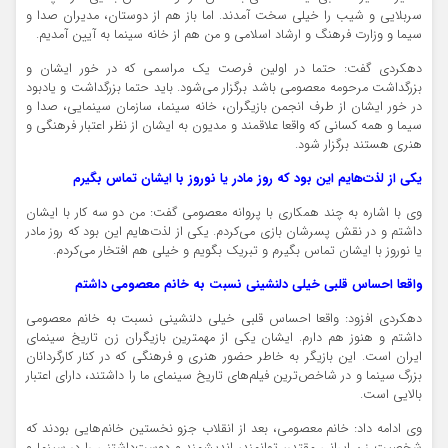
سربلایی و شیب را خیلی سخت آمدند. اما باز هم از دوستان، مدیران صدا و
سیما و وزارت فرهنگ و ارشاد اسلامی و من هم از خانه سینما به آیین آمدیم.
دهکردی گفت: حتما در اولین فرصت یک مراسمی که در خور ایشان و
بزرگداشت مرحومه معصومی باشد برگزار می‌شود. باید حتما بزرگداشت و یادبود
در خور ایشان از طرف انجمن بازیگران، خانه سینما، سازمان سینمایی، صدا و
سیما و همه کسانی که واقعا علاقمند و مدیون به ایشان از نظر اعتبار فرهنگی و
هنری هستند برگزار شود.
یکی از لذت‌هایم این بود که روز مادر یا نوروز با ایشان تماس بگیرم
وی با اشاره به چند همکاری با پروانه معصومی گفت: من دو سه کار با ایشان
داشتم و در نقش پسرشان بازی می‌کردم. یکی از لذت‌هایم این بود که روز مادر
یا نوروز با ایشان تماس بگیرم و تبریک بگویم و خیلی هم افتخار می‌کردم.
واقعا احساس قلبی خیلی دلنشینی نسبت به خانم معصومی داشتم
دهکردی افزود: واقعا احساس قلبی خیلی دلنشینی نسبت به خانم معصومی
داشتم و هنوز هم دارم. ایشان یکی از مهمترین بازیگران زن تاریخ سینمای
ایران است. این بازیگر به خاطر حضور هنری و فرهنگی که در کنار کارگردانان
بزرگ سینما و در شاخص‌ترین فیلم‌های تاریخ سینمای ما را داشتند، دارای اعتبار
بالایی است.
وی ادامه داد: خانم معصومی، بعد از انقلاب جزو نخستین خانم‌هایی بودند که