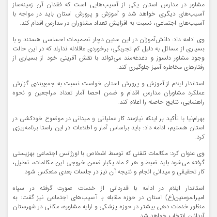
مشاور در مدارس استان یکی از آسیب‌هایی است که فقدان آن زمینه‌ساز
آسیب‌های دیگری خواهد شد و آموزش و پرورش استان باید در مواجه با
آسیب‌های اجتماعی، نسبت به افزایش تعداد مشاوران در مدارس اقدام کند.
وی ادامه داد: دانش‌آموزان در این سنین دچار تصمیمات احساسی هستند و با
بسیاری از مسائل به دلیل کم تجربگی، برخوردی عاقلانه ندارند که در این حالت
وجود مشاور دلسوز و دغدغه‌مند می‌تواند با نقش آفرینی خود از بسیاری از
رفتارهای مخاطره آمیز جلوگیری کند.
استاندار ایلام از آموزش و پرورش استان خواست نسبت به جمع‌بندی گزارش
عملکرد مشاوران مدارس اقدام و ضمن احصا آمار تعداد مراجعین و نحوه
راهنمایی، نتایج حاصله را اعلام کند.
بهرام‌نیا با تأکید بر اینکه نیازمند کار عملیاتی و میدانی در موضوع خودکشی در
استان هستیم، ادامه داد: باید براساس آمار و اطلاعات در این راستا برنامه‌ریزی
کرد.
وی عنوان کرد: مکالمات تلفنی که توسط اشخاص با اورژانس اجتماعی بهزیستی
گرفته می‌شود باید ضبط و هر ۶ ماه یکبار ضمن خروجی این مکالمات، تحلیل،
کار تحقیقی و میدانی انجام و نتیجه آن نیز در جلسات بعدی منعکس شود.
استاندار ایلام در ادامه با قدردانی از خدمات صورت گرفته در سپاه
امیرالمومنین(ع) استان در حوزه مقابله با آسیب‌های اجتماعی نیز گفت: به
منظور خدمات دهی بیشتر در حوزه پزشکی و ارایه مشاوره، مکانی در شهرستان
آبدانان انتخاب خواهد شد.