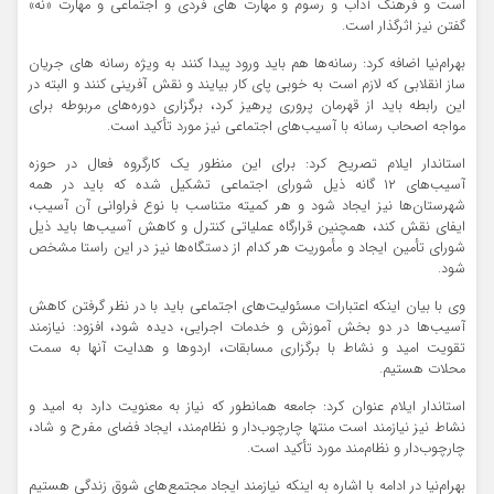
است و فرهنگ آداب و رسوم و مهارت های فردی و اجتماعی و مهارت «نه»
گفتن نیز اثرگذار است.
بهرام‌نیا اضافه کرد: رسانه‌ها هم باید ورود پیدا کنند به ویژه رسانه های جریان
ساز انقلابی که لازم است به خوبی پای کار بیایند و نقش آفرینی کنند و البته در
این رابطه باید از قهرمان پروری پرهیز کرد، برگزاری دوره‌های مربوطه برای
مواجه اصحاب رسانه با آسیب‌های اجتماعی نیز مورد تأکید است.
استاندار ایلام تصریح کرد: برای این منظور یک کارگروه فعال در حوزه
آسیب‌های ۱۲ گانه ذیل شورای اجتماعی تشکیل شده که باید در همه
شهرستان‌ها نیز ایجاد شود و هر کمیته متناسب با نوع فراوانی آن آسیب،
ایفای نقش کند، همچنین قرارگاه عملیاتی کنترل و کاهش آسیب‌ها باید ذیل
شورای تأمین ایجاد و مأموریت هر کدام از دستگاه‌ها نیز در این راستا مشخص
شود.
وی با بیان اینکه اعتبارات مسئولیت‌های اجتماعی باید با در نظر گرفتن کاهش
آسیب‌ها در دو بخش آموزش و خدمات اجرایی، دیده شود، افزود: نیازمند
تقویت امید و نشاط با برگزاری مسابقات، اردوها و هدایت آنها به سمت
محلات هستیم.
استاندار ایلام عنوان کرد: جامعه همانطور که نیاز به معنویت دارد به امید و
نشاط نیز نیازمند است منتها چارچوب‌دار و نظام‌مند، ایجاد فضای مفرح و شاد،
چارچوب‌دار و نظام‌مند مورد تأکید است.
بهرام‌نیا در ادامه با اشاره به اینکه نیازمند ایجاد مجتمع‌های شوق زندگی هستیم