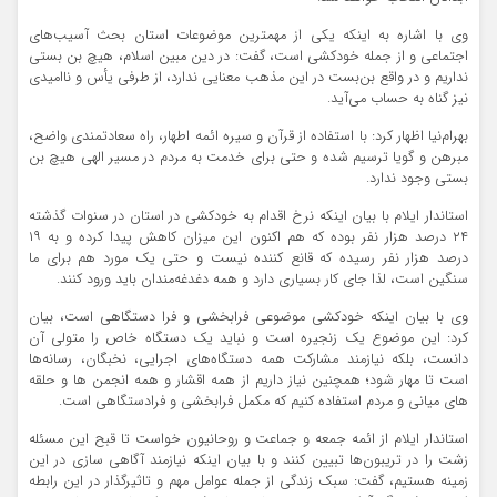
وی با اشاره به اینکه یکی از مهمترین موضوعات استان بحث آسیب‌های
اجتماعی و از جمله خودکشی است، گفت: در دین مبین اسلام، هیچ بن بستی
نداریم و در واقع بن‌بست در این مذهب معنایی ندارد، از طرفی یأس و ناامیدی
نیز گناه به حساب می‌آید.
بهرام‌نیا اظهار کرد: با استفاده از قرآن و سیره ائمه اطهار، راه سعادتمندی واضح،
مبرهن و گویا ترسیم شده و حتی برای خدمت به مردم در مسیر الهی هیچ بن
بستی وجود ندارد.
استاندار ایلام با بیان اینکه نرخ اقدام به خودکشی در استان در سنوات گذشته
۲۴ درصد هزار نفر بوده که هم اکنون این میزان کاهش پیدا کرده و به ۱۹
درصد هزار نفر رسیده که قانع کننده نیست و حتی یک مورد هم برای ما
سنگین است، لذا جای کار بسیاری دارد و همه دغدغه‌مندان باید ورود کنند.
وی با بیان اینکه خودکشی موضوعی فرابخشی و فرا دستگاهی است، بیان
کرد: این موضوع یک زنجیره است و نباید یک دستگاه خاص را متولی آن
دانست، بلکه نیازمند مشارکت همه دستگاه‌های اجرایی، نخبگان، رسانه‌ها
است تا مهار شود؛ همچنین نیاز داریم از همه اقشار و همه انجمن ها و حلقه
های میانی و مردم استفاده کنیم که مکمل فرابخشی و فرادستگاهی است.
استاندار ایلام از ائمه جمعه و جماعت و روحانیون خواست تا قبح این مسئله
زشت را در تریبون‌ها تبیین کنند و با بیان اینکه نیازمند آگاهی سازی در این
زمینه هستیم، گفت: سبک زندگی از جمله عوامل مهم و تاثیرگذار در این رابطه