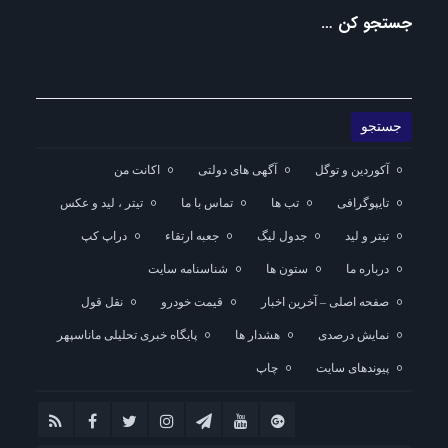
جستجو کن …
آکوردین و توگل
آگهی های دولتی
اکانت من
تایپوگرافی
تب ها
تماس با ما
تیتر ، لید و عکس
تیتر و لید
جدول لیگ
جعبه ارتقاء
دراپ کپ
درباره ما
ستون ها
شناسنامه سایت
صفحه اصلی – آخرین اخبار
قیمت خودرو
نقل قول
نمایش درصدی
هشدار ها
پایگاه خبری تحلیلی ماناسپهر
پیوندهای سایت
چاپ