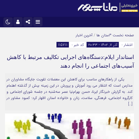
نام کاربری یا نشانی ایمیل
اینستاگرام
تلگرام
صفحه نخست
*استان ها
/
آخرین اخبار
انتشار :
آذر ۷, ۱۴۰۲ - ۲۰:۳۳
کد خبر :
115711
سروش
ایتا
استاندار ایلام:دستگاه‌های اجرایی تکالیف مرتبط با کاهش
رمز عبور
آپارات
آسیب‌های اجتماعی را انجام دهند
یکی از راهکارهای مناسب برای کاهش این معضلات تقویت جایگاه مشاوران در
مرا به خاطر بسپار
مدارس است که انتظار می رود آموزش و پرورش در این زمینه بیش از گذشته اهتمام
کند. به گزارش خبرنگار ایرنا، حسن بهرام‌نیا عصر سه‌شنبه در جلسه شورای اجتماعی و
کارگروه اجتماعی، فرهنگی، سلامت، زنان و خانواده استان اظهار کرد: کمبود مشاور در
[…]