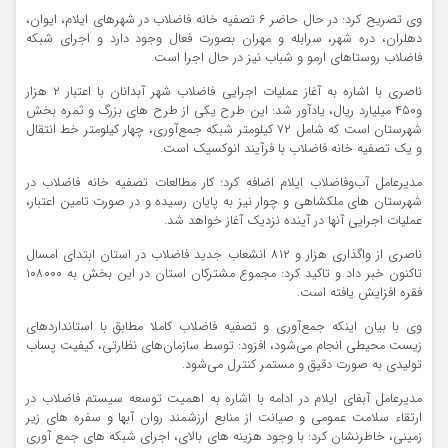
وی تصریح کرد: در حال حاضر ۶ تصفیه خانه فاضلاب در شهرهای ایلام، ایوان،
دهلران، دره شهر، سرابله و مهران بصورت فعال وجود دارد و اجرای شبکه
فاضلاب روستاهای ارمو و شباب نیز در حال اجرا است.
ناصری با اشاره به آغاز عملیات اجرایی فاضلاب شهر آبدانان با اعتبار ۲ هزار
و۴۵۰ میلیارد ریال، یادآور شد: این طرح یکی از طرح های بزرگ و ثمره بخش
شهرستان است که شامل ۷۲ کیلومتر شبکه جمع‌آوری، چهار کیلومتر خط انتقال
و یک تصفیه خانه فاضلاب با فرآیند انوکسیک است.
مدیرعامل آب‌وفاضلاب ایلام اضافه کرد: کار مطالعات تصفیه خانه فاضلاب در
شهرستان های ملکشاهی و چوار نیز به پایان رسیده و در صورت تامین اعتبار،
عملیات اجرایی آنها در آینده نزدیک آغاز خواهد شد.
ناصری از واگذاری هزار و ۸۱۲ انشعاب جدید فاضلاب در استان ابتدای امسال
تاکنون خبر داد و تاکید کرد: مجموع مشترکان استان در این بخش به ۱۰۸۰۰۰
فقره افزایش یافته است.
وی با بیان اینکه جمع‌آوری و تصفیه فاضلاب کاملا مطابق با استانداردهای
زیست محیطی انجام می‌شود، افزود: توسط سازمان‌های نظارتی، کیفیت پساب
تولیدی به صورت دقیق و مستمر کنترل می‌شود.
مدیرعامل آبفای ایلام در ادامه با اشاره به اهمیت توسعه سیستم فاضلاب در
ارتقاء سلامت عمومی و صیانت از منابع ارزشمند روان آبها و سفره های زیر
زمینی، خاطرنشان کرد: با وجود هزینه های بالای، اجرای شبکه های جمع آوری