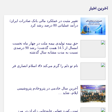
آخرین اخبار
تغییر مثبت در عملکرد مالی بانک صادرات ایران/
درآمد عملیاتی 80 درصد رشد کرد
حق بیمه تولیدی بیمه ملت در چهار ماه نخست
امسال از 14.5 همت گذشت/ رشد 90 درصدی
نسبت به مدت مشابه سال گذشته
نام تو دلم را گرم می‌کند ✍️ اسلام انصاری فر
آخرین سال خادمی در پتروخادم پتروشیمی
ایلام، شاید …
ثبت رکورد جهانی جابه‌جایی زائران در مرز