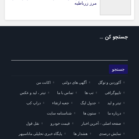
مرز زرباطیه
جستجو کن …
آکوردین و توگل
آگهی های دولتی
اکانت من
تایپوگرافی
تب ها
تماس با ما
تیتر ، لید و عکس
تیتر و لید
جدول لیگ
جعبه ارتقاء
دراپ کپ
درباره ما
ستون ها
شناسنامه سایت
صفحه اصلی – آخرین اخبار
قیمت خودرو
نقل قول
نمایش درصدی
هشدار ها
پایگاه خبری تحلیلی ماناسپهر