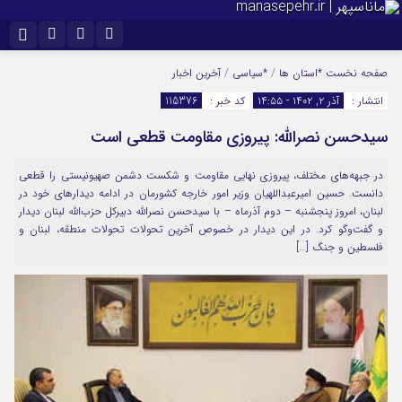
نام کاربری یا نشانی ایمیل
اینستاگرام
تلگرام
صفحه نخست
*استان ها
/
*سیاسی
/
آخرین اخبار
انتشار :
آذر ۲, ۱۴۰۲ - ۱۴:۵۵
کد خبر :
115376
سروش
ایتا
سیدحسن نصرالله: پیروزی مقاومت قطعی است
رمز عبور
آپارات
در جبهه‌های مختلف، پیروزی نهایی مقاومت و شکست دشمن صهیونیستی را قطعی
دانست. حسین امیرعبداللهیان وزیر امور خارجه کشورمان در ادامه دیدارهای خود در
مرا به خاطر بسپار
لبنان، امروز پنجشنبه – دوم آذرماه – با سیدحسن نصرالله دبیرکل حزب‌الله لبنان دیدار
و گفت‌وگو کرد. در این دیدار در خصوص آخرین تحولات تحولات منطقه، لبنان و
فلسطین و جنگ […]