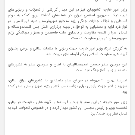
وزیر امور خارجه کشورمان نیز در این دیدار گزارشی از تحرکات و رایزنی‌های
دیپلماتیک جمهوری اسلامی ایران در هفته‌های گذشته برای کمک به مردم
فلسطین و توقف جنایات جنگی رژیم متجاوز صهیونیستی علیه غیرنظامیان در
نوار غزه ارایه و دستیابی به توافق در زمینه برقراری آتش بس انساندوستانه و
تبادل اسرا را نتیجه مقاومت و پایداری ملت فلسطین و عجز و درماندگی رژیم
صهیونیستی در برابر مقاومت دانست.
به گزارش ایرنا، وزیر امور خارجه جهت رایزنی با مقامات لبنانی و برخی رهبران
گروه های مقاومت اسلامی یکم آذرماه عازم بیروت شد.
این دومین سفر حسین امیرعبداللهیان به لبنان و سومین سفر به کشورهای
منطقه از زمان آغاز جنگ غزه است.
امیرعبداللهیان ۲۱ مهرماه در جریان سفر منطقه‌ای به کشورهای عراق، لبنان،
سوریه و قطر جهت رایزنی برای توقف نسل کشی رژیم صهیونیستی سفر کرده
بود.
وزیر امور خارجه در این سفر با برخی فرماندهان گروه های مقاومت در لبنان،
نخست وزیر و رئیس مجلس آن کشور دیدار کرده و در خصوص تحولات غزه به
تبادل نظر پرداخت./ایرنا