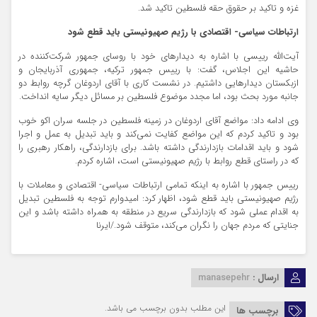
غزه و تاکید بر حقوق حقه فلسطین تاکید شد.
ارتباطات سیاسی- اقتصادی با رژیم صهیونیستی باید قطع شود
آیت‌الله رییسی با اشاره به دیدارهای خود با روسای جمهور شرکت‌کننده در
حاشیه این اجلاس، گفت: با رییس جمهور ترکیه، جمهوری آذربایجان و
ازبکستان دیدارهایی داشتیم. در نشست کاری با آقای اردوغان گرچه روابط دو
جانبه مورد بحث بود، اما مجدد موضوع فلسطین بر مسائل دیگر سایه انداخت.
وی ادامه داد: مواضع آقای اردوغان در زمینه فلسطین در جلسه سران اکو خوب
بود و تاکید کردم که این مواضع کفایت نمی‌کند و باید تبدیل به عمل و اجرا
شود و باید اقدامات بازدارندگی داشته باشد. برای بازدارندگی، راهکار رهبری را
که در راستای قطع روابط با رژیم صهیونیستی است، اشاره کردم.
رییس جمهور با اشاره به اینکه تمامی ارتباطات سیاسی- اقتصادی و معاملات با
رژیم صهیونیستی باید قطع شود، اظهار کرد: امیدوارم توجه به فلسطین تبدیل
به اقدام عملی شود که بازدارندگی سریع در منطقه به همراه داشته باشد و این
جنایتی که مردم جهان را نگران می‌کند، متوقف شود./ایرنا
ارسال :
manasepehr
این مطلب بدون برچسب می باشد.
برچسب ها