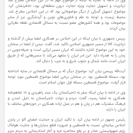
وی در ادامه با اشاره به اینکه از موضوع مهم که در این اجلاس مطرح شد
ترانزیت و تسهیل تجارت ویژه تجارت درون منطقه‌ای بود، خاطرنشان کرد:
موضوع تسهیل گمرکی از دیگر موضوعاتی بود که در این اجلاس مطرح شد.
محیط زیست و توجه به علم و فناوری‌های نوین و گردشگری نیز از سایر
موضوعات بود و همه کشورهای عضو نسبت به مسائل اقتصادی نقطه نظراتی
بیان کردند.
رییس جمهوری با بیان اینکه در این اجلاس بر همکاری اعضا بیش از گذشته و
ترانزیت کالا از مسیر جمهوری اسلامی تاکید شد، گفت: نیمی از اعضا در سخنان
خود به این موضوع اشاره داشتند که ایران مسیر ارزانی است و صرفه‌جویی در
زمان را به همراه دارد. این امر ایران را متعهد می‌کند تا مسیرهایی که از طریق
ایران است مانند شمال و جنوب شرق و به غرب را دنبال کند.
آیت‌الله رییسی بیان کرد: موضوع دیگر که بر مسائل اقتصادی در سایه انداخته
بود، مسئله فلسطین بود. در سخنان برخی اعضا موضوع فلسطین مورد توجه
قرار گرفت. موضوع فلسطین مسئله اول جهان اسلام است.
وی در ادامه با بیان اینکه سفر به تاجیکستان یک سند راهبردی و ۱۸ تفاهم‌نامه
همکاری به امضا رسید، گفت: مردم و دولت تاجیکستان به دلیل تمدن و
فرهنگ مشترک، هم در زبان و هم در عمل اراده همکاری در حوزه‌های مختلف با
ایران را دارند.
رئیس جمهور در ادامه بیان کرد: با تاکید ایران و حمایت اعضای اکو در پایان
اجلاس بیانیه‌ای نسبت به فلسطین و ضرورت قطع بمباران‌ها و جنایت هولناک
رژیم صهیونیستی صادر و بر رفع محاصره غزه و آغاز امدادرسانی به مردم عزیز