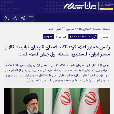
نام کاربری یا نشانی ایمیل
اینستاگرام
تلگرام
صفحه نخست
*استان ها
/
*سیاسی
/
آخرین اخبار
انتشار :
آبان ۱۸, ۱۴۰۲ - ۲۲:۴۳
کد خبر :
114407
سروش
ایتا
رئیس جمهور اعلام کرد؛ تاکید اعضای اکو برای ترانزیت کالا از
رمز عبور
آپارات
مسیر ایران/ فلسطین، مسئله اول جهان اسلام است
نیمی از اعضای این سازمان تاکید داشتند که ایران مسیر ارزانی برای حمل کالا است و
مرا به خاطر بسپار
صرفه‌جویی در زمان را به همراه دارد. آیت‌الله سید ابراهیم رییسی پس از انجام سفر
دو روزه به تاجیکستان و ازبکستان دقایقی قبل با استقبال معاون اول رئیس جمهور و
معاون امور بین‌الملل دفتر مقام معظم رهبری به تهران بازگشت و […]