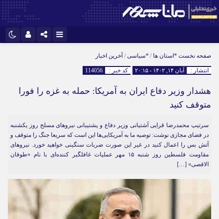
نام کاربری یا نشانی ایمیل
اینستاگرام
تلگرام
صفحه نخست
*استان ها
/
*سیاسی
/
آخرین اخبار
انتشار :
آبان ۱۴, ۱۴۰۲ - ۲۰:۱۵
کد خبر :
114056
سروش
ایتا
هشدار وزیر دفاع ایران به آمریکا: حمله به غزه را فورا
رمز عبور
آپارات
متوقف کنید
سرتیپ محمدرضا قرایی آشتیانی وزیر دفاع و پشتیبانی نیروهای مسلح روز یکشنبه
مرا به خاطر بسپار
در فضای مجازی نوشت: توصیه ما به آمریکایی‌ها این است که سریعا جنگ را متوقف و
آتش بس را اعمال کنید در غیر این صورت ضربات سنگینی خواهید خورد. نیروهای
مقاومت فلسطین روز شنبه ۱۵ مهر عملیات غافلگیر کننده‌ای با نام «طوفان
الاقصی» […]