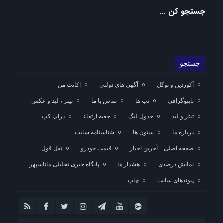
جستجو کن …
آکوردین و توگل
آگهی های دولتی
اکانت من
تایپوگرافی
تب ها
تماس با ما
تیتر ، لید و عکس
تیتر و لید
جدول لیگ
جعبه ارتقاء
دراپ کپ
درباره ما
ستون ها
شناسنامه سایت
صفحه اصلی – آخرین اخبار
قیمت خودرو
نقل قول
نمایش درصدی
هشدار ها
پایگاه خبری تحلیلی ماناسپهر
پیوندهای سایت
چاپ