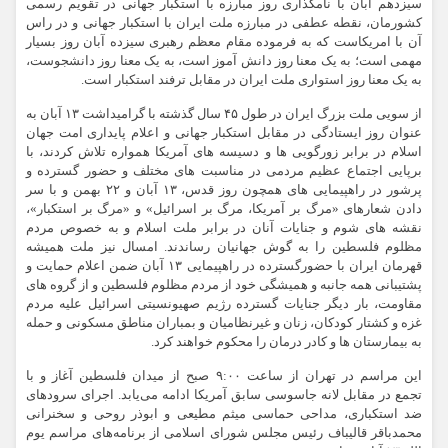
سیزدهم آبان با نامگذاری روز مبارزه با استکبار جهانی در تقویم رسمی
کشورمان، نقطه عطفی در مبارزه ملت ایران با استکبار جهانی و در راس
آن با امریکاست که به فرموده مقام معظم رهبری سیزده آبان روز بسیار
مهمی است؛ به یک معنا روز دانش‌ آموز است، به یک معنا روز دانشجوست،
به یک معنا روز استواری ملت ایران در مقابل ترفند استکبار است.
از سویی ملت بزرگ ایران در طول ۴۵ سال گذشته با گرامیداشت ۱۳ آبان به
عنوان روز ایستادگی در مقابل استکبار جهانی و اعلام پایداری امت جهان
اسلام در برابر زورگویی ها و دسیسه های آمریکا همواره تلاش کردند، با
برپایی اجتماع عظیم مردمی در مناسبت های مختلف و حضور گسترده و
پرشور در راهپیمایی های همچون روز قدس، ۱۳ آبان و ۲۲ بهمن و با سر
دادن شعارهای «مرگ بر آمریکا، مرگ بر اسرائیل» و «مرگ بر استکبار»،
نقشه های شوم و جنایات آنان در برابر ملت اسلام و به خصوص مردم
مظلوم فلسطین را به گوش جهانیان رساندند. امسال نیز ملت همیشه
قهرمان ایران با حضورگسترده در راهپیمایی ۱۳ آبان ضمن اعلام حمایت و
پشتیبانی همه جانبه و همیشگی خود از مردم مظلوم فلسطین و از گروه های
مقاومت، بار دیگر جنایات گسترده رژیم صهیونسیتی اسرائیل علیه مردم
غزه و کشتار کودکان، زنان و غیرنظامیان و بمباران مناطق مسکونی و حمله
به بیمارستان ها و کادر درمان را محکوم خواهند کرد.
این مراسم در تهران از ساعت ۹:۰۰ صبح از میدان فلسطین آغاز و با
تجمع در مقابل لانه جاسوسی سابق آمریکا ادامه می‌یابد. اجرای سرودهای
ضد استکباری، مداحی حماسی میثم مطیعی و ابوذر روحی و سخنرانی
محمدباقر قالیباف رئیس مجلس شورای اسلامی از برنامه‌های مراسم یوم