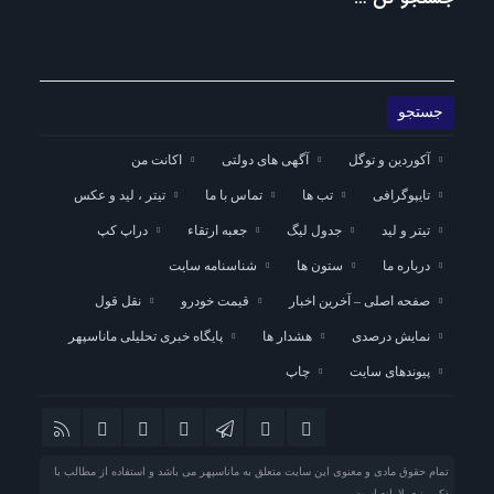
آکوردین و توگل
آگهی های دولتی
اکانت من
تایپوگرافی
تب ها
تماس با ما
تیتر ، لید و عکس
تیتر و لید
جدول لیگ
جعبه ارتقاء
دراپ کپ
درباره ما
ستون ها
شناسنامه سایت
صفحه اصلی – آخرین اخبار
قیمت خودرو
نقل قول
نمایش درصدی
هشدار ها
پایگاه خبری تحلیلی ماناسپهر
پیوندهای سایت
چاپ
تمام حقوق مادی و معنوی این سایت متعلق به ماناسپهر می باشد و استفاده از مطالب با
ذکر منبع بلامانع است.