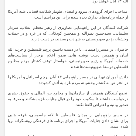
الله ۱۳ آبان خواهد بود.
مداحی، اجرای گروه‌های سرود و امضای طومار شکایت قضائی علیه آمریکا
از جمله برنامه‌های تدارک دیده شده برای این مراسم است.
شرکت کنندگان در این راهپیمایی تصاویری از رهبر معظم انقلاب، سردار
سلیمانی، سیدحسن نصرالله و همچنین کودکانی که در غزه و در حملات
وحشیانه رژیم صهیونیستی به شهادت رسیدند، در دست دارند.
حاضران در مسیر راهپیمایی با در دست داشتن پرچم فلسطین و حزب الله
لبنان و همچنین دست نوشته هایی ضمن اعلام انزجار از سیاست‌های
خصمانه آمریکا و رژیم صهیونیستی، خواستار توقف کشتار مردم مظلوم
فلسطین توسط صهیونیست‌ها شدند.
دانش آموزان تهرانی در مسیر راهپیمایی ۱۳ آبان پرچم اسرائیل و آمریکا را
در اعتراض به کشتار وحشیانه مردم غزه به آتش کشیدند.
تجمع کنندگان همچنین از سازمان‌ها و مجامع بین المللی و حقوق بشری
درخواست داشتند تا سکوت خود را در قبال جنایات غزه بشکنند و صرفا به
صدور بیانیه و اعتراض اکتفا نکنند.
در مسیر راهپیمایی از میدان فلسطین تا لانه جاسوسی، غرفه هایی
برای نشان دادن جنایات آمریکا و اجرای برنامه های فرهنگی روشنگرانه برپا
شده است.