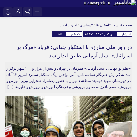
نام کاربری یا نشانی ایمیل
اینستاگرام
تلگرام
صفحه نخست
*استان ها
/
*سیاسی
/
آخرین اخبار
انتشار :
آبان ۱۳, ۱۴۰۲ - ۱۵:۳۷
کد خبر :
113945
سروش
ایتا
در روز ملی مبارزه با استکبار جهانی؛ فریاد «مرگ بر
رمز عبور
آپارات
اسرائیل» نسل آرمانی طنین انداز شد
«نظم نو جهانی با نسل آرمانی» همزمان در تهران و بیش از هزار و ۲۰۰ شهر برگزار
مرا به خاطر بسپار
شد. به گزارش خبرنگار سیاسی ایرنا،آیین نواختن زنگ استکبار ستیزی امروز ۱۳ آبان
در دبیرستان شهید فهمیده منطقه ۷ تهران با حضور رضامراد صحرایی وزیر آموزش و
پرورش، اصغر باقرزاده معاون پرورشی و فرهنگی آموزش و پرورش و علیرضا […]