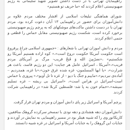
راهپیمایان تهرانی با در دست داشتن تصویر شهید سلیمانی به رژیم
صهیونیستی اعلام کردند که «ما حریف تو هستیم»
شورای هماهنگی تبلیغات اسلامی از اقشار مختلف مردم علاوه بر
دانش‌آموزان برای حضور در راهپیمایی ۱۳ آبان دعوت کرده بود، مردم
تهران با در دست داشتن ماکت‌های موشکهای که به پرچم رژیم صهیونیستی
برخورد کرده است، شکست رژیم صهیونیستی مقابل حماس را قطعی و
حتمی اعلام کردند.
مردم و دانش اموزان تهرانی با شعارهای : «جمهوری اسلامی چراغ پرفروغ
است حکومت آمریکا حکومت دروغ است»،« کوه اراده هستیم آمریکا رو
شکستیم» ،«نصرُمِنَ الله وَ فَتحٌ قریب- مرگ بر آمریکای مردم
فریب»،«آمریکا ، اسرائیل عامل هر جنایت- این دو رژیم فاسد، باعث هر
شرارت»، «یا ایها المسلمون- غزه شده غرق خون»،«با غزه، همدردیم –
آماده‌ی نبردیم»،«ماییم و جنگ با دیو – از غزه تا تل آویو»،« پیروزی با حماس
است-اسرائیل در هراس است»، «اسرائیل بی ریشه – غزه تسلیم
نمیشه»،«حمام خون به پا شد- فلسطین کربلا شد» در راهپیمایی شرکت
کردند.
پرچم آمریکا و اسرائیل زیر پای دانش آموزان و مردم تهران قرار گرفت.
دانش‌آموزان دهه هشتادی و دهه نودی با تمسخر سرکرده گروهک منافقین،
کاریکاتور وی را که شبیه هیتلر بود در مسیر راهپیمایی به نمایش در آوردند و
جنایات این گروهک را به جنایات آمریکا و اسرائیل در غزه شبیه دانستند.