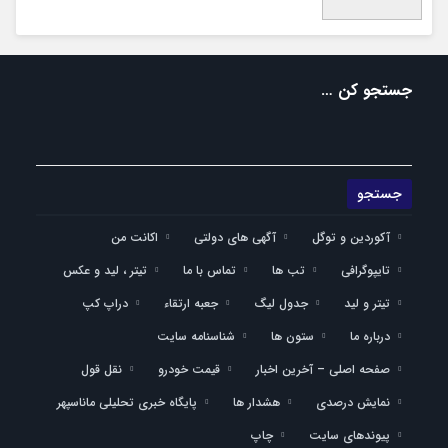
جستجو کن …
آکوردین و توگل
آگهی های دولتی
اکانت من
تایپوگرافی
تب ها
تماس با ما
تیتر ، لید و عکس
تیتر و لید
جدول لیگ
جعبه ارتقاء
دراپ کپ
درباره ما
ستون ها
شناسنامه سایت
صفحه اصلی – آخرین اخبار
قیمت خودرو
نقل قول
نمایش درصدی
هشدار ها
پایگاه خبری تحلیلی ماناسپهر
پیوندهای سایت
چاپ