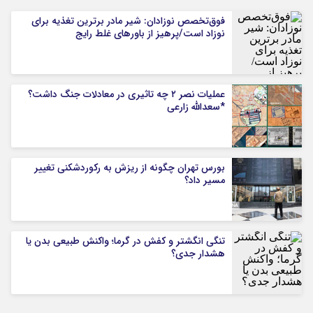
فوق‌تخصص نوزادان: شیر مادر برترین تغذیه برای
نوزاد است/پرهیز از باورهای غلط رایج
عملیات نصر ۲ چه تاثیری در معادلات جنگ داشت؟
*سعدالله زارعی
بورس تهران چگونه از ریزش به رکوردشکنی تغییر
مسیر داد؟
تنگی انگشتر و کفش در گرما؛ واکنش طبیعی بدن یا
هشدار جدی؟