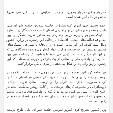
همجوار و غیرهمجوار به ویژه در زمینه افزایش صادرات غیرنفتی شروع
شده و در حال اجرا شدن است.
احمد وحیدی ظهر امروز (سه‌شنبه) در حاشیه سومین جلسه شورای ملی
طرح توسعه زنجیره‌های ارزش راهبردی استان‌ها در جمع خبرنگاران با اشاره
به اینکه مفهوم زنجیره ارزش راهبردی به منظور تعریف همگرایی بین
مجموعه فعالیت‌های مختلف اقتصادی در قالب این زنجیره در وزارت کشور
دنبال شد، گفت: این کار مدتی است در وزارتخانه با همراهی دستگاه‌های
مختلف تولیدی، وزارت صمت، وزارت جهاد کشاورزی و همه دستگاه‌هایی که
در این کار درگیر هستند، پیگیری می شود تا بتوانیم یک رابطه خوبی بین
استان‌ها و نهادهای ملی و استانی از یک طرف و حوزه‌های مختلف که این
زنجیره ارزش راهبردی را شکل می‌دهند، از طرف دیگر، برقرار کنیم.
وی اضافه کرد: این زنجیره ارزش، دستاورد مهمی دارد، از جمله اینکه مسیر
توسعه و رشد را برای ما با توجه به مزیت‌های نسبی هر استان مشخص
کرده، محوریت نقش استانداران را در توسعه استان تقویت می‌کند،
ثروت‌افزایی و مجموعه کارهای تولیدی ما را کاملاً روشن می‌کند، آینده هر
رشته کاری را تبیین می‌کند و می‌تواند با تکیه بر ظرفیت‌های مردمی، نسبت
به تعیین و ایجاد نقش برای مردم عزیزمان اقدام کرده و اقتصاد مردم‌محور
را توسعه دهد.
وزیر کشور تصریح کرد: امروز سومین جلسه شورای ملی طرح توسعه