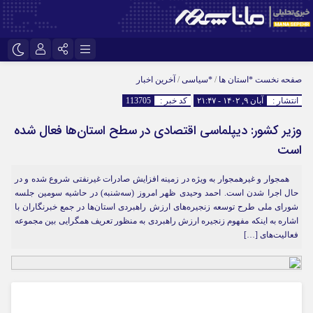
اینستاگرام
نام کاربری یا نشانی ایمیل
تلگرام
صفحه نخست
*استان ها
/
*سیاسی
/
آخرین اخبار
انتشار :
آبان ۹, ۱۴۰۲ - ۲۱:۴۷
کد خبر :
113705
سروش
ایتا
وزیر کشور: دیپلماسی اقتصادی در سطح استان‌ها فعال شده
رمز عبور
آپارات
است
همجوار و غیرهمجوار به ویژه در زمینه افزایش صادرات غیرنفتی شروع شده و در
مرا به خاطر بسپار
حال اجرا شدن است. احمد وحیدی ظهر امروز (سه‌شنبه) در حاشیه سومین جلسه
شورای ملی طرح توسعه زنجیره‌های ارزش راهبردی استان‌ها در جمع خبرنگاران با
اشاره به اینکه مفهوم زنجیره ارزش راهبردی به منظور تعریف همگرایی بین مجموعه
فعالیت‌های […]