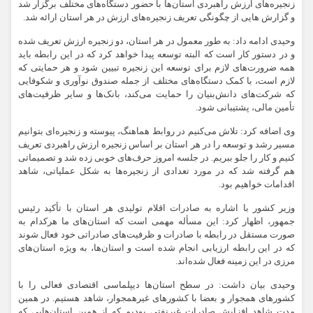
زنجیره‌های ارزش راهبردی استان‌ها با حضور دستگاه‌های مختلف برگزار شد
و گزارش هایی از چگونگی تعریف زنجیره‌های ارزش در هر استان ارائه شد.
وحیدی ادامه داد: به طور معمول در هر استان، دو زنجیره ارزش تعریف شده
و در دستور کار است که البته توسعه پیدا خواهد کرد که در این رابطه باید
همه ضرورت‌های لازم برای توسعه این زنجیره تبیین شود و هر حمایتی که
لازم است، با کمک دستگاه‌های مختلف از جمله صندوق نوآوری و شکوفایی
که شرکت‌های دانش‌بنیان را حمایت می‌کند، بانک‌ها و سایر ظرفیت‌های
تأمین مالی، پشتیبانی شود.
وی اضافه کرد: تلاش می‌کنیم در روابط هماهنگ، پیوسته و زنجیره‌ای بتوانیم
مسیر رشد و توسعه را در هر استان بر اساس زنجیره ارزش راهبردی تعریف
کنیم و کار را جلو ببریم. در جلسه امروز حرف‌های خوبی زده شد و تصمیماتی
هم گرفته شد که در مورد تعدادی از زنجیره‌ها به شکل عملیاتی، شاهد
اقدامات خواهیم بود.
وزیر کشور با اشاره به صادرات اقلام تولیدی هر استان با تأکید رئیس
جمهور، اظهار کرد: این مسأله مهمی است که استان‌های ما هرکدام به
صورت مستقل در رابطه با صادرات و ظرفیت‌های صادراتی خود فعال شوند
که در این رابطه ارزیابی انجام شده است و استان‌ها، به ویژه استان‌های
مرزی در این زمینه فعال شده‌اند.
وحیدی بیان داشت: در سطح استان‌ها دیپلماسی اقتصادی فعالی را با
کشورهای همجوار و بعضا با کشورهای غیرهمجوار، شاهد هستیم. در همین
مدت شاهد افزایش صادرات غیرنفتی بودیم که از همین استان‌هایی که