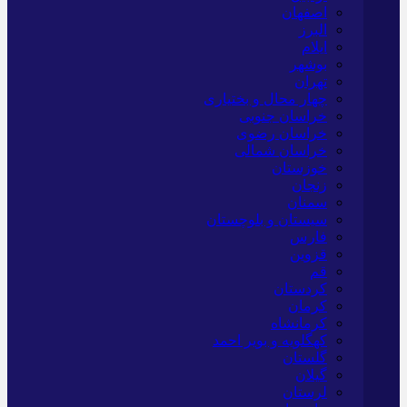
اصفهان
البرز
ایلام
بوشهر
تهران
چهار محال و بختیاری
خراسان جنوبی
خراسان رضوی
خراسان شمالی
خوزستان
زنجان
سمنان
سیستان و بلوچستان
فارس
قزوین
قم
کردستان
کرمان
کرمانشاه
کهگلویه و بویر احمد
گلستان
گیلان
لرستان