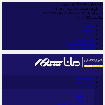
کل اخبار
42161
اخبار امروز :
0
تاریخ : شنبه, ۱۷ مرداد , ۱۴۰۵
برابر با : Saturday - 8 - August - 2026
ساعت :
15:05:34
خانه
پیوندها
تبلیغات
تماس با ما
شناسنامه سایت
آگهی های دولتی
صفحه اصلی
آخرین اخبار
*سیاسی
رهبر انقلاب
دولت
مجلس
وزارت امور خارجه