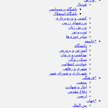
فوتبال
باشگاه پرسپولیس
باشگاه استقلال
کشتی و وزنه‌برداری
ورزشهای رزمی
ورزش زنان
توپ و تور
سایر حوزه ها
*جامعه
دانشگاه
آموزش و پرورش
بهداشت و درمان
سبک زندگی
حوادث، انتظامی
شهری و رفاهی
شهرداری و شورای شهر
*فرهنگی
مذهبی
ایثار و شهادت
دفاع مقدس
اربعین
*جهان
بین الملل