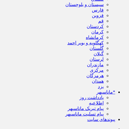
سیستان و بلوچستان
فارس
قزوین
قم
کردستان
کرمان
کرمانشاه
کهگلویه و بویر احمد
گلستان
گیلان
لرستان
مازندران
مرکزی
هرمزگان
همدان
یزد
*ماناسپهر
یادداشت روز
اطلاعیه
پیام تبریک ماناسپهر
پیام تسلیت ماناسپهر
پیوندهای سایت