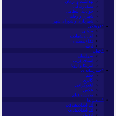
بهداشت و درمان
سبک زندگی
حوادث، انتظامی
شهری و رفاهی
شهرداری و شورای شهر
*فرهنگی
مذهبی
ایثار و شهادت
دفاع مقدس
اربعین
*جهان
بین الملل
آسیای غربی
آمریکا و اروپا
*چندرسانه‌ای
فیلم
گالری
اینفوگرافی
عکس
صوت و فیلم
*استان ها
آذربایجان شرقی
آذربایجان غربی
اردبیل