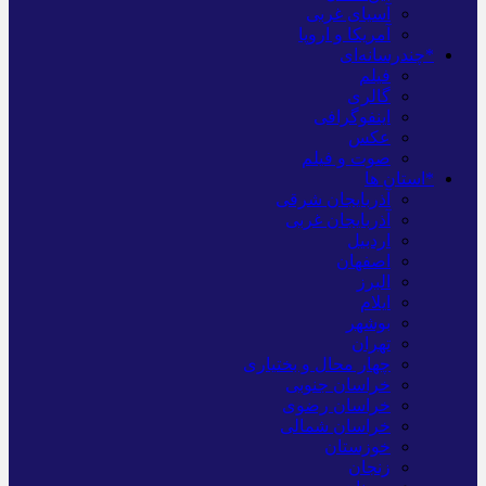
آسیای غربی
آمریکا و اروپا
*چندرسانه‌ای
فیلم
گالری
اینفوگرافی
عکس
صوت و فیلم
*استان ها
آذربایجان شرقی
آذربایجان غربی
اردبیل
اصفهان
البرز
ایلام
بوشهر
تهران
چهار محال و بختیاری
خراسان جنوبی
خراسان رضوی
خراسان شمالی
خوزستان
زنجان