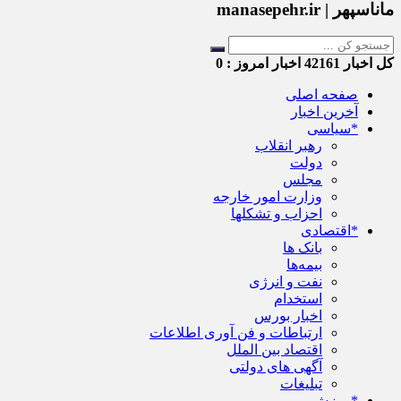
ماناسپهر | manasepehr.ir
کل اخبار
42161
اخبار امروز :
0
صفحه اصلی
آخرین اخبار
*سیاسی
رهبر انقلاب
دولت
مجلس
وزارت امور خارجه
احزاب و تشکلها
*اقتصادی
بانک ها
بیمه‌ها
نفت و انرژی
استخدام
اخبار بورس
ارتباطات و فن آوری اطلاعات
اقتصاد بین الملل
آگهی های دولتی
تبلیغات
*ورزش