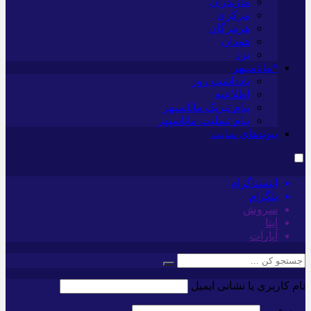
مازندران
مرکزی
هرمزگان
همدان
یزد
*ماناسپهر
یادداشت روز
اطلاعیه
پیام تبریک ماناسپهر
پیام تسلیت ماناسپهر
پیوندهای سایت
اینستاگرام
تلگرام
سروش
ایتا
آپارات
نام کاربری یا نشانی ایمیل