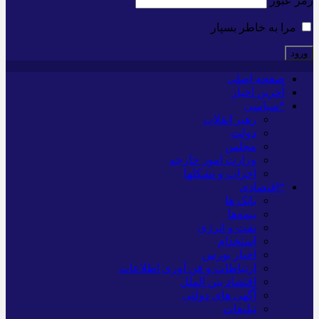
رمز عبور
مرا به خاطر بسپار
صفحه اصلی
آخرین اخبار
*سیاسی
رهبر انقلاب
دولت
مجلس
وزارت امور خارجه
احزاب و تشکلها
*اقتصادی
بانک ها
بیمه‌ها
نفت و انرژی
استخدام
اخبار بورس
ارتباطات و فن آوری اطلاعات
اقتصاد بین الملل
آگهی های دولتی
تبلیغات