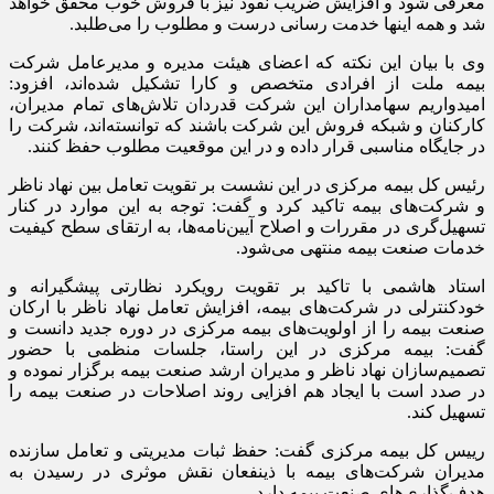
معرفی شود و افزایش ضریب نفوذ نیز با فروش خوب محقق خواهد
شد و همه اینها خدمت رسانی درست و مطلوب را می‌طلبد.
وی با بیان این نکته که اعضای هیئت مدیره و مدیرعامل شرکت
بیمه ملت از افرادی متخصص و کارا تشکیل شده‌اند، افزود:
امیدواریم سهامداران این شرکت قدردان تلاش‌های تمام مدیران،
کارکنان و شبکه فروش این شرکت باشند که توانسته‌اند، شرکت را
در جایگاه مناسبی قرار داده و در این موقعیت مطلوب حفظ کنند.
رئیس کل بیمه مرکزی در این نشست بر تقویت تعامل بین نهاد ناظر
و شرکت‌های بیمه تاکید کرد و گفت: توجه به این موارد در کنار
تسهیل‌گری در مقررات و اصلاح آیین‌نامه‌ها، به ارتقای سطح کیفیت
خدمات صنعت بیمه منتهی می‌شود.
استاد هاشمی با تاکید بر تقویت رویکرد نظارتی پیشگیرانه و
خودکنترلی در شرکت‌های بیمه، افزایش تعامل نهاد ناظر با ارکان
صنعت بیمه را از اولویت‌های بیمه مرکزی در دوره جدید دانست و
گفت: بیمه مرکزی در این راستا، جلسات منظمی با حضور
تصمیم‌سازان نهاد ناظر و مدیران ارشد صنعت بیمه برگزار نموده و
در صدد است با ایجاد هم افزایی روند اصلاحات در صنعت بیمه را
تسهیل کند.
رییس کل بیمه مرکزی گفت: حفظ ثبات مدیریتی و تعامل سازنده
مدیران شرکت‌های بیمه با ذینفعان نقش موثری در رسیدن به
هدف‌گذاری‌های صنعت بیمه دارد.