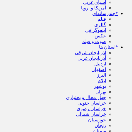
آسیای غربی
آمریکا و اروپا
*چندرسانه‌ای
فیلم
گالری
اینفوگرافی
عکس
صوت و فیلم
*استان ها
آذربایجان شرقی
آذربایجان غربی
اردبیل
اصفهان
البرز
ایلام
بوشهر
تهران
چهار محال و بختیاری
خراسان جنوبی
خراسان رضوی
خراسان شمالی
خوزستان
زنجان
سمنان