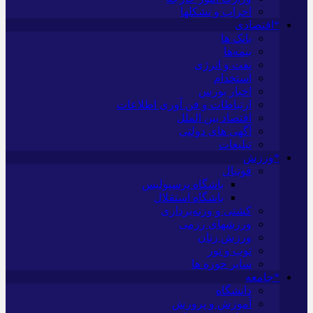
احزاب و تشکلها
*اقتصادی
بانک ها
بیمه‌ها
نفت و انرژی
استخدام
اخبار بورس
ارتباطات و فن آوری اطلاعات
اقتصاد بین الملل
آگهی های دولتی
تبلیغات
*ورزش
فوتبال
باشگاه پرسپولیس
باشگاه استقلال
کشتی و وزنه‌برداری
ورزشهای رزمی
ورزش زنان
توپ و تور
سایر حوزه ها
*جامعه
دانشگاه
آموزش و پرورش