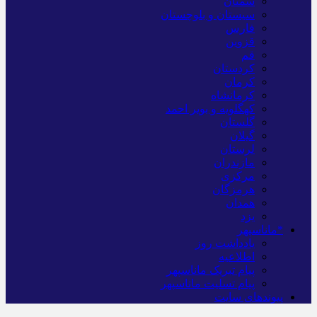
سمنان
سیستان و بلوچستان
فارس
قزوین
قم
کردستان
کرمان
کرمانشاه
کهگلویه و بویر احمد
گلستان
گیلان
لرستان
مازندران
مرکزی
هرمزگان
همدان
یزد
*ماناسپهر
یادداشت روز
اطلاعیه
پیام تبریک ماناسپهر
پیام تسلیت ماناسپهر
پیوندهای سایت