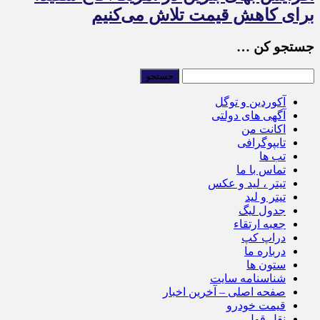
برای کاهش قیمت تلاش می‌کنیم
جستجو کن …
آکوردین و توگل
آگهی های دولتی
اکانت من
تایپوگرافی
تب ها
تماس با ما
تیتر ، لید و عکس
تیتر و لید
جدول لیگ
جعبه ارتقاء
دراپ کپ
درباره ما
ستون ها
شناسنامه سایت
صفحه اصلی – آخرین اخبار
قیمت خودرو
نقل قول