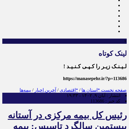
×
لینک کوتاه
لـیـنـک زیـر را کـپـی کـنـیـد !
https://manasepehr.ir/?p=113686
صفحه نخست
*استان ها
/
*اقتصادی
/
آخرین اخبار
/
بیمه‌ها
انتشار :
آبان ۹, ۱۴۰۲ - ۱۹:۳۳
کد خبر :
113686
رئیس کل بیمه مرکزی در آستانه
بیستمین سالگرد تاسیس: بیمه