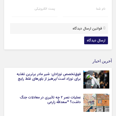
نام شما
پست الکترونیکی
قوانین ارسال دیدگاه
آخرین اخبار
فوق‌تخصص نوزادان: شیر مادر برترین تغذیه
برای نوزاد است/پرهیز از باورهای غلط رایج
عملیات نصر ۲ چه تاثیری در معادلات جنگ
داشت؟ *سعدالله زارعی