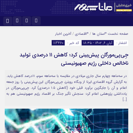
نام کاربری یا نشانی ایمیل
اینستاگرام
تلگرام
صفحه نخست
*استان ها
/
*اقتصادی
/
آخرین اخبار
انتشار :
آبان ۶, ۱۴۰۲ - ۱۸:۳۵
کد خبر :
113460
سروش
ایتا
جِی‌پی‌مورگان پیش‌بینی کرد؛ کاهش ۱۱ درصدی تولید
رمز عبور
آپارات
ناخالص داخلی رژیم صهیونیستی
در سه‌ماهه چهارم سال جاری میلادی در مقایسه با سه‌ماهه سوم، ۱۱درصد کاهش یابد.
مرا به خاطر بسپار
به گزارش گروه اقتصادی ایرنا از وبگاه رویترز، جِی‌پی‌مورگان این پیش‌بینی را روز جمعه
اعلام و آن را جایگزین برآورد قبلی خود (کاهش ۱.۵ درصدی) کرد. جِی‌پی‌مورگان در
یادداشتی پژوهشی اعلام کرد: سنجش تأثیر جنگ بر اقتصاد رژیم صهیونیستی هم به
[…]