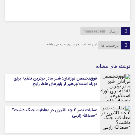
manasepehr
ارسال :
این مطلب بدون برچسب می باشد.
برچسب ها
نوشته های مشابه
فوق‌تخصص نوزادان: شیر مادر برترین تغذیه برای
نوزاد است/پرهیز از باورهای غلط رایج
عملیات نصر ۲ چه تاثیری در معادلات جنگ داشت؟
*سعدالله زارعی