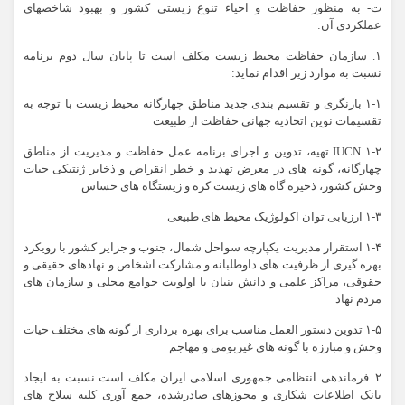
ت- به منظور حفاظت و احیاء تنوع زیستی کشور و بهبود شاخصهای
عملکردی آن:
۱. سازمان حفاظت محیط زیست مکلف است تا پایان سال دوم برنامه
نسبت به موارد زیر اقدام نماید:
۱-۱ بازنگری و تقسیم بندی جدید مناطق چهارگانه محیط زیست با توجه به
تقسیمات نوین اتحادیه جهانی حفاظت از طبیعت
IUCN ۱-۲ تهیه، تدوین و اجرای برنامه عمل حفاظت و مدیریت از مناطق
چهارگانه، گونه های در معرض تهدید و خطر انقراض و ذخایر ژنتیکی حیات
وحش کشور، ذخیره گاه های زیست کره و زیستگاه های حساس
۱-۳ ارزیابی توان اکولوژیک محیط های طبیعی
۱-۴ استقرار مدیریت یکپارچه سواحل شمال، جنوب و جزایر کشور با رویکرد
بهره گیری از ظرفیت های داوطلبانه و مشارکت اشخاص و نهادهای حقیقی و
حقوقی، مراکز علمی و دانش بنیان با اولویت جوامع محلی و سازمان های
مردم نهاد
۱-۵ تدوین دستور العمل مناسب برای بهره برداری از گونه های مختلف حیات
وحش و مبارزه با گونه های غیربومی و مهاجم
۲. فرماندهی انتظامی جمهوری اسلامی ایران مکلف است نسبت به ایجاد
بانک اطلاعات شکاری و مجوزهای صادرشده، جمع آوری کلیه سلاح های