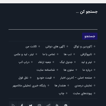
جستجو کن …
آکوردین و توگل
آگهی های دولتی
اکانت من
تایپوگرافی
تب ها
تماس با ما
تیتر ، لید و عکس
تیتر و لید
جدول لیگ
جعبه ارتقاء
دراپ کپ
درباره ما
ستون ها
شناسنامه سایت
صفحه اصلی – آخرین اخبار
قیمت خودرو
نقل قول
نمایش درصدی
هشدار ها
پایگاه خبری تحلیلی ماناسپهر
پیوندهای سایت
چاپ