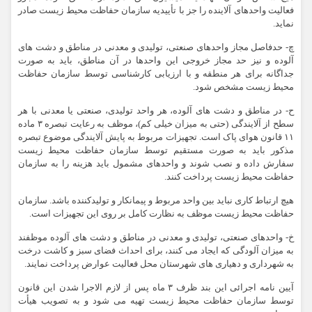
فعالیت واحدهای آلاینده را جز با تأییدیه سازمان حفاظت محیط زیست صادر
نماید.
چ- حدفاصل مجاز واحدهای صنعتی، تولیدی و معدنی در مناطق و دشت های
آلوده و نیز حد مجاز خروجی این واحدها در آن مناطق، باید به صورت
جداگانه برای هر منطقه و با ارزیابی کارشناسی توسط سازمان حفاظت
محیط زیست مشخص شود.
ح- در مناطق و دشت های آلوده، هر واحد تولیدی، صنعتی یا معدنی با هر
سطح از آلایندگی (حتی به میزان خیلی کم)، موظف به رعایت تبصره ۳ ماده
۱۱ قانون هوای پاک است. تجهیزات مربوط به پایش آلایندگی موضوع تبصره
مذکور باید به صورت مستقیم توسط سازمان حفاظت محیط زیست
سفارش داده و نصب شوند و واحدهای مشمول باید هزینه را به سازمان
حفاظت محیط زیست پرداخت کنند.
هیچ ارتباط کاری نباید بین واحد مربوط و پیمانکار و تولیدکننده باشد. سازمان
حفاظت محیط زیست موظف به نظارت کامل بر روی این تجهیزات است.
خ- واحدهای صنعتی، تولیدی و معدنی در مناطق و دشت های آلوده موظفند
به میزان آلودگی که ایجاد می کنند، برای احداث فضای سبز و کاشت درخت
به شهرداری و دهیاری های شهرستان محل فعالیت عوارض پرداخت نمایند.
آیین نامه اجرائی این بند ظرف ۳ ماه پس از لازم الاجرا شدن این قانون
توسط سازمان حفاظت محیط زیست تهیه می شود و به تصویب هیأت