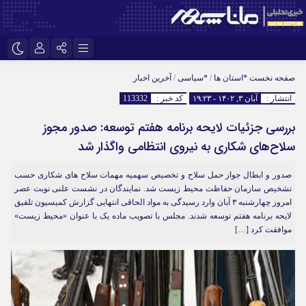
اینستاگرام
نام کاربری یا نشانی ایمیل
تلگرام
صفحه نخست
*استان ها
/
*سیاسی
/
آخرین اخبار
انتشار :
آبان ۳, ۱۴۰۲ - ۱۹:۲۳
کد خبر :
113332
سروش
ایتا
بررسی جزئیات لایحه برنامه هفتم توسعه: صدور مجوز
رمز عبور
آپارات
سلاح‌های شکاری به نیروی انتظامی واگذار شد
صدور و ابطال جواز حمل سلاح و تخصیص سهمیه مهمات سلاح های شکاری حسب
مرا به خاطر بسپار
تشخیص سازمان حفاظت محیط زیست شد. نمایندگان در نشست علنی نوبت عصر
امروز چهارشنبه ۳ آبان وارد رسیدگی به مواد الحاقی انتهایی گزارش کمیسیون تلفیق
لایحه برنامه هفتم توسعه شدند. مجلس با تصویب ماده یک با عنوان «محیط زیست»
موافقت کرد […]