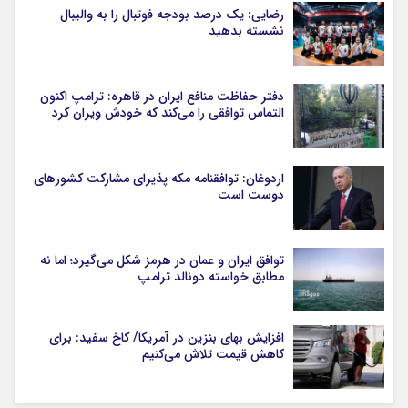
رضایی: یک درصد بودجه فوتبال را به والیبال
نشسته بدهید
دفتر حفاظت منافع ایران در قاهره: ترامپ اکنون
التماس توافقی را می‌کند که خودش ویران کرد
اردوغان: توافقنامه مکه پذیرای مشارکت کشورهای
دوست است
توافق ایران و عمان در هرمز شکل می‌گیرد؛ اما نه
مطابق خواسته دونالد ترامپ
افزایش بهای بنزین در آمریکا/ کاخ سفید: برای
کاهش قیمت تلاش می‌کنیم