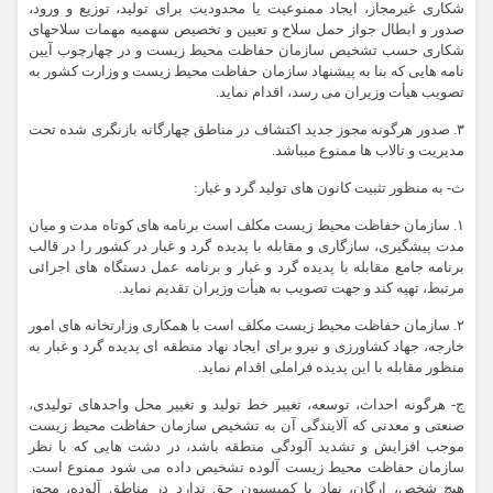
شکاری غیرمجاز، ایجاد ممنوعیت یا محدودیت برای تولید، توزیع و ورود،
صدور و ابطال جواز حمل سلاح و تعیین و تخصیص سهمیه مهمات سلاحهای
شکاری حسب تشخیص سازمان حفاظت محیط زیست و در چهارچوب آیین
نامه هایی که بنا به پیشنهاد سازمان حفاظت محیط زیست و وزارت کشور به
تصویب هیأت وزیران می رسد، اقدام نماید.
۳. صدور هرگونه مجوز جدید اکتشاف در مناطق چهارگانه بازنگری شده تحت
مدیریت و تالاب ها ممنوع میباشد.
ث- به منظور تثبیت کانون های تولید گرد و غبار:
۱. سازمان حفاظت محیط زیست مکلف است برنامه های کوتاه مدت و میان
مدت پیشگیری، سازگاری و مقابله با پدیده گرد و غبار در کشور را در قالب
برنامه جامع مقابله با پدیده گرد و غبار و برنامه عمل دستگاه های اجرائی
مرتبط، تهیه کند و جهت تصویب به هیأت وزیران تقدیم نماید.
۲. سازمان حفاظت محیط زیست مکلف است با همکاری وزارتخانه های امور
خارجه، جهاد کشاورزی و نیرو برای ایجاد نهاد منطقه ای پدیده گرد و غبار به
منظور مقابله با این پدیده فراملی اقدام نماید.
ج- هرگونه احداث، توسعه، تغییر خط تولید و تغییر محل واحدهای تولیدی،
صنعتی و معدنی که آلایندگی آن به تشخیص سازمان حفاظت محیط زیست
موجب افزایش و تشدید آلودگی منطقه باشد، در دشت هایی که با نظر
سازمان حفاظت محیط زیست آلوده تشخیص داده می شود ممنوع است.
هیچ شخص، ارگان، نهاد یا کمیسیون حق ندارد در مناطق آلوده، مجوز