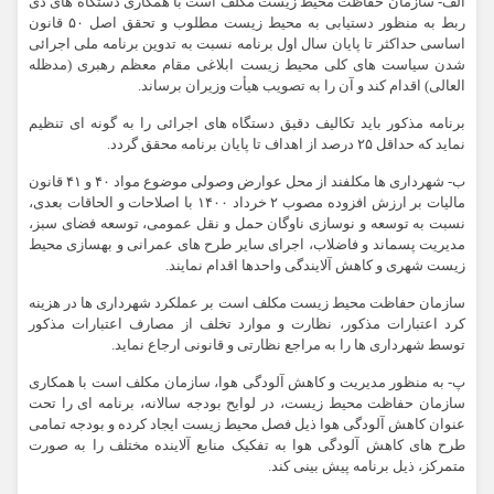
الف- سازمان حفاظت محیط زیست مکلف است با همکاری دستگاه های ذی
ربط به منظور دستیابی به محیط زیست مطلوب و تحقق اصل ۵۰ قانون
اساسی حداکثر تا پایان سال اول برنامه نسبت به تدوین برنامه ملی اجرائی
شدن سیاست های کلی محیط زیست ابلاغی مقام معظم رهبری (مدظله
العالی) اقدام کند و آن را به تصویب هیأت وزیران برساند.
برنامه مذکور باید تکالیف دقیق دستگاه های اجرائی را به گونه ای تنظیم
نماید که حداقل ۲۵ درصد از اهداف تا پایان برنامه محقق گردد.
ب- شهرداری ها مکلفند از محل عوارض وصولی موضوع مواد ۴۰ و ۴۱ قانون
مالیات بر ارزش افزوده مصوب ۲ خرداد ۱۴۰۰ با اصلاحات و الحاقات بعدی،
نسبت به توسعه و نوسازی ناوگان حمل و نقل عمومی، توسعه فضای سبز،
مدیریت پسماند و فاضلاب، اجرای سایر طرح های عمرانی و بهسازی محیط
زیست شهری و کاهش آلایندگی واحدها اقدام نمایند.
سازمان حفاظت محیط زیست مکلف است بر عملکرد شهرداری ها در هزینه
کرد اعتبارات مذکور، نظارت و موارد تخلف از مصارف اعتبارات مذکور
توسط شهرداری ها را به مراجع نظارتی و قانونی ارجاع نماید.
پ- به منظور مدیریت و کاهش آلودگی هوا، سازمان مکلف است با همکاری
سازمان حفاظت محیط زیست، در لوایح بودجه سالانه، برنامه ای را تحت
عنوان کاهش آلودگی هوا ذیل فصل محیط زیست ایجاد کرده و بودجه تمامی
طرح های کاهش آلودگی هوا به تفکیک منابع آلاینده مختلف را به صورت
متمرکز، ذیل برنامه پیش بینی کند.