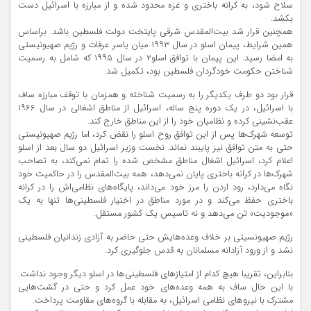
سلاح شود، به کرانه باختری و غزه محدود شده و از مبارزه با اسرائیل دست
بکشد.
همچنین قرار شد بیت‌المقدس شرقی پایتخت دولت فلسطین باشد. براساس
همین شرایط، پیمان اسلو در سال ۱۹۹۳ میان یاسر عرفات و رژیم صهیونیستی
به امضا رسید. این پیمان با توافق اسلو۲ در سال ۱۹۹۵ که شامل به رسمیت
شناختن حکومت خودگردان فلسطین بود، تکمیل شد.
قرار بود دو طرف یکدیگر را به رسمیت شناخته و همزمان با توقف مبارزه ساف
با اسرائیل، در یک دوره پنج ساله، اسرائیل از مناطق اشغالی در سال ۱۹۶۶
عقب‌نشینی کرده و نظامیان خود را از این مناطق خارج کند.
توسعه شهرک‌ها پس از این توافق روح اسلو را نقض کرد، اما رژیم صهیونیستی
حتی به متن توافق نیز پایبند نماند. نخست وزیر اسرائیل دو سال بعد از اسلو
اعلام کرد، اسرائیل اشغال مناطق مشخص شده را تمام نمی‌کند، به تصاحب
شهرک‌ها در کرانه باختری پایان نمی‌دهد، همه بیت‌المقدس را در حاکمیت خود
نگاه می‌دارد، رود اردن را مرز خود می‌داند، پایگاه‌های نظامی‌اش را در کرانه
باختری حفظ می‌کند و در مورد مناطق در اختیار فلسطینی‌ها تنها به یک
«موجودیت» تن می‌دهد و نه تاسیس یک کشور مستقل.
رژیم صهیونسیتی بر خلاف وعده‌هایش حتی حاضر به آزادی زندانیان فلسطینی
نشد و از ورود آزادانه مسلمانان به قدس جلوگیری کرد.
بنابراین، تقریبا هیچ کدام از امتیازهای فلسطینی‌ها در اسلو دیگر وجود نداشت.
با این حال ساف به همه وعده‌های خود عمل کرد و حتی در گشت‌هایی
مشترک با نیروهای نظامی اسرائیل، به مقابله با گروه‌های مقاومت پرداخت.