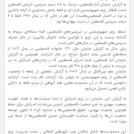
به گزارش سازمان آمار فلسطین، نزدیک به ۸۵ درصد سرزمین تاریخی فلسطین
تحت اشغال رژیم صهیونیستی قرار دارد و فقط بخش محدودی از کرانه باختری
و غزه در اختیار فلسطینی‌هاست؛ آن هم در حالی که در سال ۱۹۴۸ فقط ۶.۵
درصد سرزمین فلسطین در دست یهودی‌ها بود.
تسلط رژیم صهیونیستی بر سرزمین‌های فلسطینی البته مساله‌ای مربوط به
گذشته نیست و این رژیم با قوانینی مانند «اموال غائبین» در حال تصرف
سرزمین‌های فلسطین در سال‌های اخیر است.
برای مثال به گزارش سازمان ملل، ۱۹۹ خانواده فلسطینی در سال ۲۰۱۹ از
محله‌های قدیمی مانند «شیخ جراح» در حال اخراجند. همچنین به گزارش
سازمان آمار فلسطین، شمار اسرای فلسطینی که در زندان‌های اسرائیل به سر
می‌برند به بیش از چهار هزار و ۴۰۰ نفر رسیده است.
سازمان عفو بین‌الملل در سال ۲۰۲۲ با گزارش مفصلی در رابطه با وضعیت
فلسطین از رژیم صهیونیستی به عنوان یک آپارتاید نام برده است. آپارتاید
حکومتی است که در آن محدودیت‌هایی علیه گروهی از مردم، فقط به دلایلی
نژادی-قومی تحمیل می‌شود.
به گزارش این سازمان، در رژیم اسرائیل از ابتدا سیاست‌ها با هدف تقویت
جمعیت یهودی به ضرر جمعیت فلسطینی تدوین می‌شدند؛ اسرائیل برای حفظ
هژمونی جمعیت یهودی، حقوق فلسطینی‌ها را محدود کرده تا جلوی توسعه
جمعیت آن‌ها را بگیرد. سیاست فقیرسازی عمدی فلسطینی‌ها از جمله این
موارد است.
این محدودیت‌ها شامل ساکنان عرب شهرهای اشغالی _ تحت مدیریت رژیم