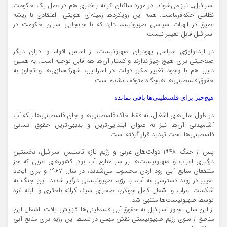
اسرائیل_ نیز می‌شوند. در مورد ساکنان کرانه باختری هم در عمل یک حکومت
نظامی حکم‌فرماست. همه این رویکردها زمینه‌ای هویتی_ اعتقادی با ریشه‌
عمیق در الهیات سیاسی صهیونیسم دارد که با جابجایی سران حکومت در
اسرائیل قابل تغییر نیست.
در ایدئولوژی سیاسی یهودیان صهیونیست، از اساس اقوام و ادیان دیگر
صلاحیتی برای هیچ چیز ندارند و کشتار آن‌ها هم قابل توجیه است. به همین
دلیل هم با وجود تغییر مکرر دولت‌ در اسرائیل، شهرک‌سازی‌ها و تجاوز به
حقوق فلسطینی‌ها هیچگاه متوقف نشده است.
هیچ‌چبز برای فلسطینی‌ها باقی نمانده
در طول سال‌های اشغال، نه فقط خاک فلسطینی‌ها و جان فلسطینی‌ها بلکه آب
آشامیدنی آن‌ها نیز به عنوان ابتدایی‌ترین و بدبهی‌ترین حقوق انسانی
فلسطینی‌ها تحت تهدید قرار گرفته است.
پس از جنگ ۱۹۴۸ دولت‌های عربی و رژیم تازه تاسیس اسرائیل، نخستین
درگیری اعراب و صهیونیست‌ها بر سر منابع آب بود. کشورهای عربی که جز
منتفعان منابع آبی رود اردن محسوب می‌شدند، در سال ۱۹۶۷ و برای ایجاد
تغییر در روند دسترسی به آب، با رژیم صهیونیستی درگیر شدند. این جنگ به
شکست اعراب و اشغال کامل جولان، صحرای سینا، کرانه باختری و البته غزه
توسط صهیونیست‌ها منتهی شد.
از این سال تجاوز اسرائیل به حقوق آبی فلسطینی‌ها افزایش یافت. اشغال این
مناطق از سوی رژیم صهیونیستی نقش مهمی در تسلط این رژیم برای منابع آبی