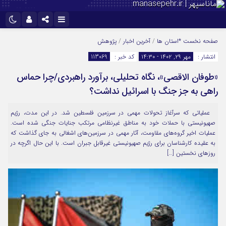
نام کاربری یا نشانی ایمیل
اینستاگرام
تلگرام
صفحه نخست
*استان ها
/
آخرین اخبار
/
پژوهش
انتشار :
مهر ۲۹, ۱۴۰۲ - ۱۴:۳۰
کد خبر :
113069
سروش
ایتا
«طوفان الاقصی»، نگاه تحلیلی، برآورد راهبردی/چرا حماس
رمز عبور
آپارات
راهی به جز جنگ با اسرائیل نداشت؟
عملیاتی که سرآغاز تحولات مهمی در سرزمین فلسطین شد. در این مدت، رژیم
مرا به خاطر بسپار
صهیونیستی با حملات خود به مناطق غیرنظامی مرتکب جنایات جنگی شده است.
عملیات اخیر گروه‌های مقاومت، آثار مهمی در سرزمین‌های اشغالی به جای گذاشت که
به عقیده کارشناسان برای رژیم صهیونیستی غیرقابل جبران است. با این حال اگرچه در
روزهای نخستین […]