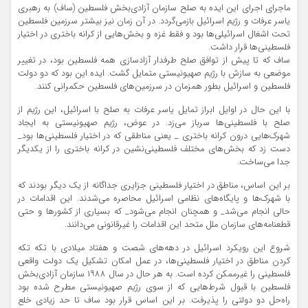
ماجرای اجرای این ایده به صلح سازمان آزادی‌بخش فلسطین (ساف) به رهبری
یاسر عرفات و رژیم اسرائیل بازمی‌گردد. در آن زمان نیز بیشتر سرزمین فلسطین
تحت اشغال اسرائیلی‌ها بود و فقط غزه و بخش‌هایی از کرانه باختری در اختیار
فلسطینی‌ها قرار داشت.
ساف که تا پیش از توافق صلح طرفدار آزادسازی همه فلسطین بود، در تغییر
موضعی به سازش با رژیم صهیونیستی متمایل گشت. ایده این بود که دو دولت
فلسطین و اسرائیل بطور همزمان در سرزمین‌های فلسطین حکمرانی کنند.
با این حال در اوایل ابراز تمایل یاسر عرفات به صلح با اسرائیل، این رژیم از
صلح با فلسطینی‌ها سرباز می‌زد. در عوض، رژیم صهیونیستی به ایجاد
شهرک‌هایی درون کرانه باختری _ یعنی مناطقی که در اختیار فلسطینی‌ها بود_
دست زد که بخش‌های مختلف فلسطینی‌نشین در کرانه باختری را از یکدیگر
جدا می‌ساخت.
بر این اساس، مناطق در اختیار فلسطینی جزایری جداگانه از یک دیگر بودند که
با شهرک‌ها و پایگاه‌های نظامی اسرائیل محاصره می‌شدند. این اقدامات در
حالی انجام می‌شد_ و همچنان انجام می‌شود_ که بسیاری از کشورها و حتی
قطعنامه‌های سازمان ملل متحد این اقدامات را غیرقانونی می‌دانند.
شروع این رویکرد اسرائیل در دهه‌های شصت و هفتاد میلادی با تکه تکه
کردن مناطق در اختیار فلسطینی‌ها، در عمل امکان تشکیل یک دولت واقعی
فلسطینی را غیرممکن کرده است. به هر حال در سال ۱۹۸۸ سازمان آزادی‌بخش
فلسطین با قبول شرط‌هایی که از سوی رژیم صهیونیستی مطرح شده بود
راه‌حل دو دولتی را پذیرفت. بر این اساس قرار بود ساف تا حد زیادی خلع