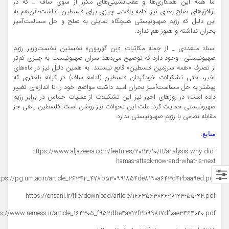
اما همه این همکاری‌ها و عقب‌نشینی‌های مکرر از سوی ساف _ که در
توافق‌های صلح بعدی نیز ادامه یافت_ چیزی برای فلسطین نداشت؛ آن‌هم به
این دلیل که رژیم صهیونیستی هیچگاه تمایلی به صلح و حل مسالمت‌آمیز
بحران نداشته و هنوز هم ندارد.
اسناد متعددی _ از جمله مکاتبات «بن گوریون» نخستین نخست‌وزیر رژیم
صهیونیستی_ وجود دارد که توضیح می‌دهد سران صهیونیست به چیزی کم‌تر
از تصرف «همه سرزمین فلسطین» قانع نیستند. به همین دلیل نیز در ماه‌های
اخیر، حتی تشکیلات خودگردان فلسطین (‌ادامه‌ ساف) در کرانه باختری که
پیشتر به حل مسالمت‌آمیز بحران امید داشت مواضع خود را تا اندازه‌ای تغییر
داده است؛ در روزهای اخیر نیز این تشکیلات از عملیات حماس در برابر رژیم
صهیونیستی حمایت کرد. علت این تحولات نیز روشن است: فلسطین راهی جز
مقابله نظامی با رژیم صهیونیستی ندارد.
منابع:
https://www.aljazeera.com/features/۲۰۲۳/۱۰/۱۱/analysis-why-did-
hamas-attack-now-and-what-is-next
tps://pg.um.ac.ir/article_۲۶۳۴۲_۴۷۸b۵۳۰۹۹۱۸۵۴de۸۱۹۰a۶۴۳d۴۲baa۹ed.pdf
https://ensani.ir/file/download/article/۱۶۶۳۵۶۳۰۲۶-۱۰۱۲۳-۵۵-۲۴.pdf
ps://www.remess.ir/article_۱۶۴۳۰۵_f۹۵۲dbe۴a۷۱۲f۲b۹۹۸۱۷df۰ae۳۴۶۴۰۴۰.pdf