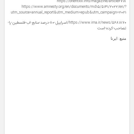
https://orientxxi.info/magazine/article۶۷۱۸
https://www.amnesty.org/en/documents/md۱۵/۵۱۴۱/۲۰۲۲/en/?
utm_source=annual_report&utm_medium=epub&utm_campaign=۲۰۲۱
https://www.irna.ir/news/۵۶۸۱۸۷۰/اسراییل-۸۰-درصد-منابع-اب-فلسطین-را-
تصاحب-کرده-است
متبع: ایرنا