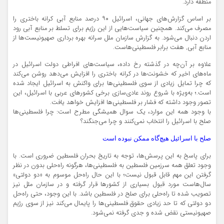
منطقه دارد.
بر اساس گزارش‌های جهانی، اسرائیل ۹۰ درصد منابع آبی کرانه باختری را
مصرف می‌کند. همچنین سیاست‌هایی از این رژیم برای تسلط بر منابع آبی رود
اردن دنبال می‌شود. به گزارش سازمان ملل سرانه بهره برداری صهیونیست‌ها از
منابع آبی, هفت برابر فلسطینی‌هاست.
علاوه بر آن‌چه در گذشته رخ داده، سیاست‌های افراطی دولت اسرائیل در
ماه‌های اخیر که خشونت‌ها در کرانه باختری را افزایش می‌دهد روشن می‌کند
که چرا تمایل زیادی از سوی فلسطینی‌ها برای واکنش به اسرائیل ایجاد شده
است.؛ به‌ویژه با شروع روند عادی‌سازی برخی کشورهای عربی با اسرائیل، این
تصور وجود داشته که فشار بر فلسطینی‌ها افزایش خواهد یافت.
با وجود همه‌ این موارد، یک سوال همیشگی مطرح است: چرا فلسطینی‌ها
صلح با اسرائیل را انتخاب نمی‌کنند و چرا می‌جنگند؟
صلح با اسرائیل هیچ‌گاه ممکن نبوده است
برای پاسخ به این پرسش‌ها، توجه به تاریخ بحران فلسطین ضروری است. با
وجود تعلق همه سرزمین فلسطین به فلسطینی‌ها، هرگونه راه‌حلی بدون در نظر
گرفتن این مهم قابل قبول نیست؛ با این حال راه‌حل موسوم به «دو دولتی»
سال‌هاست مورد قبول بسیاری از کشورها قرار گرفته و در سازمان ملل نیز
تصویب شده تا راه‌حلی برای صلح در فلسطین باشد. با این وجود، حتی راه‌حل
دو دولتی که تا حد زیادی حقوق فلسطینی‌ها را پایمال می‌کند نیز از سوی رژیم
صهیونیستی نقض شده و جدی گرفته نمی‌شود.