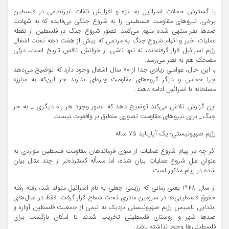
با گسترش حملات اسرائیل به غزه و افزایش تلفات غیرنظامی در فلسطین
برخی‌, نیروهای مقاومت فلسطینی را به شروع جنگی بی‌فایده که به شهادت
صدها نفر منتهی شده متهم می‌کنند. تصور شروع جنگ در فلسطین از نقطه
عملیات اخیر و اتهام شروع جنگ به مردمی که بیش از هفت دهه تحت اشغال
رژیم اسرائیل قرار گرفته‌اند، نه تنها ناشی از خوانش ناقص تاریخ است، درکی
مضحک هم به نظر می‌رسد.
با این حال، عواملی زیادی جدا از ۷۰ سال اشغال وجود دارد که توضیح می‌دهد
چرا حماس و دیگر گروه‌های مقاومت چاره‌ای ندارند جز این‌که به مبارزه
مسلحانه با اسرائیل ادامه دهند.
این گزارش تلاش می‌کند توضیح دهد که تصور وجود هر راه دیگری _ به جز
جنگ_ برای نیروهای مقاومت تصوری منطبق بر واقعیت نیست.
رژیم صهیونیستی؛ یک آپارتاید ۷۵ ساله
اگر چه در پیام شروع عملیات از سوی فرماندهان مقاومت فلسطین مواردی به
عنوان علل شروع عملیات بیان شده، اما مسأله گسترده‌تر از چند مثال بیان
شده در پیام مذکور است.
از سال ۱۹۴۸ یعنی زمانی که رژیمی جعلی به نام اسرائیل متولد شد، رفته رفته
حقوق فلسطینی‌ها در سرزمین مادری تحت شعاع قرار گرفت. فقط در سال‌های
ابتدایی تاسیس رژیم صهیونیستی نزدیک به نیمی از جمعیت فلسطین آواره و
صدها شهر و روستای فلسطینی تخریب شدند تا امکان بازگشت برای
فلسطینی‌ها وجود نداشته باشد.