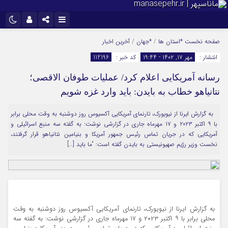
نام کاربری یا نشانی ایمیل
اینستاگرام
تلگرام
صفحه نخست
*استان ها
/
*جهان
/
آخرین اخبار
انتشار :
مهر ۱۷, ۱۴۰۲ - ۱۹:۴۴
کد خبر :
112196
سروش
ایتا
رسانه آمریکایی اعلام کرد/ عملیات طوفان الاقصی؛
رمز عبور
آپارات
نتانیاهو خطاب به بایدن: باید وارد غزه شویم
به گزارش ایرنا از نیویورک، تارنمای آمریکایی آکسیوس روز دوشنبه به وقت محلی برابر
مرا به خاطر بسپار
با ۹ اکتبر ۲۰۲۳ و ۱۷ مهرماه جاری در گزارشی نوشت: به گفته سه منبع اسرائیلی و
آمریکایی که در جریان تماس رئیس جمهور آمریکا و بنیامین نتانیاهو قرار گرفتند،
نخست وزیر رژیم صهیونیستی به بایدن گفته است: “ما باید […]
به گزارش ایرنا از نیویورک، تارنمای آمریکایی آکسیوس روز دوشنبه به وقت
محلی برابر با ۹ اکتبر ۲۰۲۳ و ۱۷ مهرماه جاری در گزارشی نوشت: به گفته سه