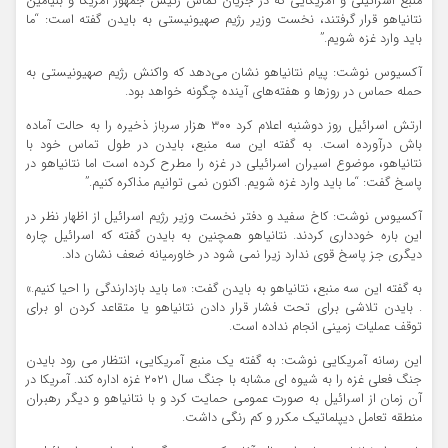
منبع اسرائیلی و آمریکایی که در جریان تماس رئیس جمهور آمریکا و بنیامین
نتانیاهو قرار گرفتند، نخست وزیر رژیم صهیونیستی به بایدن گفته است: “ما
باید وارد غزه شویم.”
آکسیوس نوشت: پیام نتانیاهو نشان می‌دهد که واکنش رژیم صهیونیستی به
حمله حماس در روزها و هفته‌های آینده چگونه خواهد بود.
ارتش اسرائیل روز دوشنبه اعلام کرد ۳۰۰ هزار سرباز ذخیره را به حالت آماده
باش درآورده است. به گفته این سه منبع، بایدن در طول تماس خود با
نتانیاهو، موضوع اسیران اسرائیلی در غزه را مطرح کرده است اما نتانیاهو در
پاسخ گفت: “ما باید وارد غزه شویم. اکنون نمی توانیم مذاکره کنیم.”
آکسیوس نوشت: کاخ سفید و دفتر نخست وزیر رژیم اسرائیل از اظهار نظر در
این باره خودداری کردند. نتانیاهو همچنین به بایدن گفته که اسرائیل چاره
دیگری جز پاسخ قوی ندارد زیرا نمی شود در خاورمیانه ضعف نشان داد.
به گفته این سه منبع، نتانیاهو به بایدن گفت: «ما باید بازدارندگی را احیا کنیم.»
. بایدن تلاشی برای تحت فشار قرار دادن نتانیاهو یا متقاعد کردن او برای
توقف عملیات زمینی انجام نداده است.
این رسانه آمریکایی نوشت: به گفته یک منبع آمریکایی، انتظار می رود بایدن
جنگ فعلی غزه را به شیوه ای مشابه با جنگ سال ۲۰۲۱ غزه اداره کند. آمریکا در
آن زمان از اسرائیل به صورت عمومی حمایت کرد و با نتانیاهو و دیگر رهبران
منطقه تعامل دیپلماتیک مکرر و کم رنگی داشت.