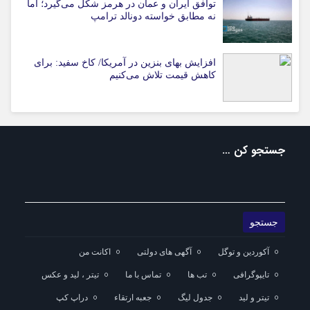
توافق ایران و عمان در هرمز شکل می‌گیرد؛ اما
نه مطابق خواسته دونالد ترامپ
افزایش بهای بنزین در آمریکا/ کاخ سفید: برای
کاهش قیمت تلاش می‌کنیم
جستجو کن …
آکوردین و توگل
آگهی های دولتی
اکانت من
تایپوگرافی
تب ها
تماس با ما
تیتر ، لید و عکس
تیتر و لید
جدول لیگ
جعبه ارتقاء
دراپ کپ