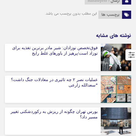
ارسال :
manasepehr
این مطلب بدون برچسب می باشد.
برچسب ها
نوشته های مشابه
فوق‌تخصص نوزادان: شیر مادر برترین تغذیه برای
نوزاد است/پرهیز از باورهای غلط رایج
عملیات نصر ۲ چه تاثیری در معادلات جنگ داشت؟
*سعدالله زارعی
بورس تهران چگونه از ریزش به رکوردشکنی تغییر
مسیر داد؟