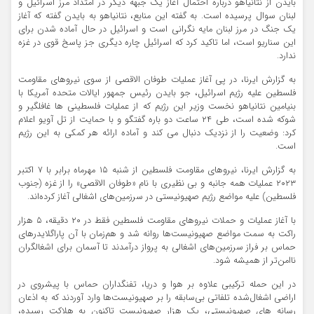
بایدن از نتانیاهو درباره احتمال آغاز یک جبهه دیگر در امتداد مرز اسرائیل و
لبنان سوال پرسیده است. به گفته این منابع، نتانیاهو به بایدن گفته که آغاز
یک جنگ در مرز لبنان مایه نگرانی است و اسرائیل در حال آماده شدن برای
این سناریو است، اما تاکید کرد که اسرائیل چاره دیگری جز پاسخ قوی در غزه
ندارد.
به گزارش ایرنا، در پی آغاز عملیات طوفان الاقصی از سوی نیروهای مقاومت
فلسطین علیه رژیم اسرائیل، جو بایدن رئیس جمهور ایالات متحده آمریکا با
بنیامین نتانیاهو نخست وزیر این رژیم که از عملیات فلسطینی ها غافلگیر و
شوکه شده است، طی ۲۴ ساعت دو باره گفتگو و با حمایت از تل آویو اعلام
کرد: وضعیت را از نزدیک دنبال می کند و آماده ارائه هر کمکی به این رژیم
است.
به گزارش ایرنا، نیروهای مقاومت فلسطین از شنبه ۱۵ مهرماه برابر با ۷ اکتبر
۲۰۲۳ عملیات همه جانبه و بی نظیری با نام «طوفان الاقصی» را از غزه (جنوب
فلسطین) علیه مواضع رژیم صهیونیستی در سرزمین‌های اشغالی آغاز کرده‌اند.
با آغاز عملیات و حملات نیروهای مقاومت فلسطین فقط در ۲۰ دقیقه، ۵ هزار
راکت به سمت مواضع صهیونیست‌ها روانه شد و هم‌زمان با آن پاراگلایدرهای
حماس بر فراز سرزمین‌های اشغالی به پرواز درآمدند تا آسمان برای اشغالگران
ناامن‌تر از همیشه شود.
در این حمله ترکیبی علاوه بر هوا و دریا، تفنگداران حماس با پیشروی در
اراضی اشغال‌شده تلفاتی بی‌سابقه را بر صهیونیست‌ها وارد آوردند که به اذعان
رسانه های صهیونیستی، یک هزار صهیونیست تاکنون به هلاکت رسیده،