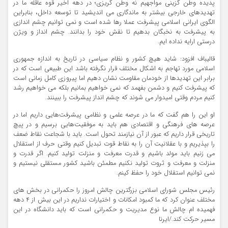
پدیده وطن گزینی مواجهیم نه وطن گریزی؛ در دهه اخیر قوه عاقله ما در
تهدیدهای خارجی بیشتر به ماندگاری می اندیشید تا توسعه داخل، بنابراین
الگوی ایرانی اسلامی پیشرفت عملا رها شده است و نمی توانیم چشم اندازی
به پیشرفت به نخبگان بدهیم تا نقش خود را بدانند. چشم انداز و ویژن
درستی ارایه نداده ایم.
قالیباف افزود: شاید هیچ کشور و نظام سیاسی در تاریخ به اندازه جمهوری
اسلامی مورد تهاجم به اشکال مختلف قرار نگرفته باشد این طبیعی است که در
برابر این تهدیدها از خودمان مقاومت نشان دهیم اما پیروزی کامل زمانی است
که پیشرفت کنیم و دشمن بفهمد که نمی خواهیم بمانیم بلکه می خواهیم رشد
کنیم مردم وقتی امیدوار می شوند که چشم انداز پیشرفت را ببینند.
او این را هم گفت که ما در عرصه علمی و نظامی پیشرفت‌هایی داریم اما در
عرصه های فرهنگی و اقتصادی هم باید به موفقیت‌هایی برسیم و در پیچ
تاریخی قرار داریم که عبور از آن نیازمند تحول است. باید با شجاعت نقاط ضعف
را بپذیریم و با عقلانیت آن را به نقاط قوت تبدیل کنیم وقتی حرف از استقلال
می زنیم باید مولد باشیم و قدرت معرفت و منزلت تولید کنیم. اگر قدرت و
منزلت و معرفت و ثروت تولید نکنیم مطمئن باشید کشور مستقلی نیستیم و
نمی توانیم استقلال خود را حفظ کینم.
رئیس مجلس شورای اسلامی بزرگترین چالش امروز را حکمرانی در بخش های
مختلف عنوان کرد که ما کمبود امکانات و اختیارات نداریم در این بیش از ۴ دهه
فهمیده ام چالش ما نوع مدیریت و حکمرانی است که باید دانشگاه در این
مسیر حرکت کند./ایرنا