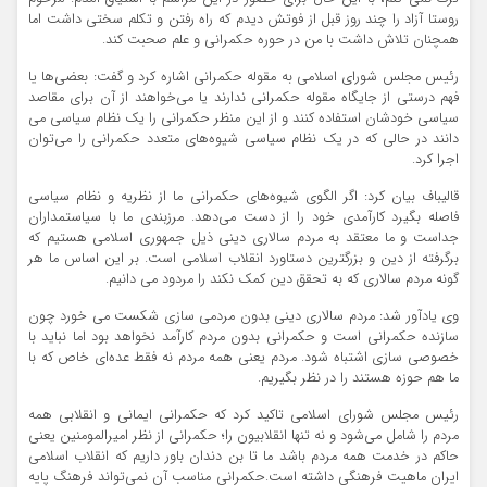
روستا آزاد را چند روز قبل از فوتش دیدم که راه رفتن و تکلم سختی داشت اما
همچنان تلاش داشت با من در حوره حکمرانی و علم صحبت کند.
رئیس مجلس شورای اسلامی به مقوله حکمرانی اشاره کرد و گفت: بعضی‌ها یا
فهم درستی از جایگاه مقوله حکمرانی ندارند یا می‌خواهند از آن برای مقاصد
سیاسی خودشان استفاده کنند و از این منظر حکمرانی را یک نظام سیاسی می
دانند در حالی که در یک نظام سیاسی شیوه‌های متعدد حکمرانی را می‌توان
اجرا کرد.
قالیباف بیان کرد: اگر الگوی شیوه‌های حکمرانی ما از نظریه و نظام سیاسی
فاصله بگیرد کارآمدی خود را از دست می‌دهد. مرزبندی ما با سیاستمداران
جداست و ما معتقد به مردم سالاری دینی ذیل جمهوری اسلامی هستیم که
برگرفته از دین و بزرگترین دستاورد انقلاب اسلامی است. بر این اساس ما هر
گونه مردم سالاری که به تحقق دین کمک نکند را مردود می دانیم.
وی یادآور شد: مردم سالاری دینی بدون مردمی سازی شکست می خورد چون
سازنده حکمرانی است و حکمرانی بدون مردم کارآمد نخواهد بود اما نباید با
خصوصی سازی اشتباه شود. مردم یعنی همه مردم نه فقط عده‌ای خاص که با
ما هم حوزه هستند را در نظر بگیریم.
رئیس مجلس شورای اسلامی تاکید کرد که حکمرانی ایمانی و انقلابی همه
مردم را شامل می‌شود و نه تنها انقلابیون را؛ حکمرانی از نظر امیرالمومنین یعنی
حاکم در خدمت همه مردم باشد ما تا بن دندان باور داریم که انقلاب اسلامی
ایران ماهیت فرهنگی داشته است.حکمرانی مناسب آن نمی‌تواند فرهنگ پایه