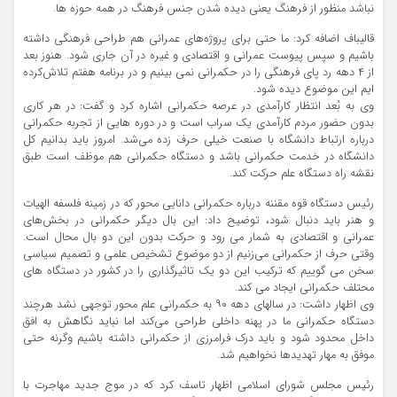
نباشد منظور از فرهنگ یعنی دیده شدن جنس فرهنگ در همه حوزه ها.
قالیباف اضافه کرد: ما حتی برای پروژه‌های عمرانی هم طراحی فرهنگی داشته
باشیم و سپس پیوست عمرانی و اقتصادی و غیره در آن جاری شود. هنوز بعد
از ۴ دهه رد پای فرهنگی را در حکمرانی نمی بینیم و در برنامه هفتم تلاش‌کرده
ایم این موضوع دیده شود.
وی به بُعد انتظار کارآمدی در عرصه حکمرانی اشاره کرد و گفت: در هر کاری
بدون حضور مردم کارآمدی یک سراب است و در دوره هایی از تجربه حکمرانی
درباره ارتباط دانشگاه با صنعت خیلی حرف زده می‌شد. امروز باید بدانیم کل
دانشگاه در خدمت حکمرانی باشد و دستگاه حکمرانی هم موظف است طبق
نقشه راه دستگاه علم حرکت کند.
رئیس دستگاه قوه مقننه درباره حکمرانی دانایی محور که در زمینه فلسفه الهیات
و هنر باید دنبال شود، توضیح داد: این بال دیگر حکمرانی در بخش‌های
عمرانی و اقتصادی به شمار می رود و حرکت بدون این دو بال محال است.
وقتی حرف از حکمرانی می‌زنیم از دو موضوع تشخیص علمی و تصمیم سیاسی
سخن می گوییم که ترکیب این دو یک تاثیرگذاری را در کشور در دستگاه های
محتلف حکمرانی ایجاد می کند.
وی اظهار داشت: در سالهای دهه ۹۰ به حکمرانی علم محور توجهی نشد هرچند
دستگاه حکمرانی ما در پهنه داخلی طراحی می‌کند اما نباید نگاهش به افق
داخل محدود شود و باید درک فرامرزی از حکمرانی داشته باشیم وگرنه حتی
موفق به مهار تهدیدها نخواهیم شد.
رئیس مجلس شورای اسلامی اظهار تاسف کرد که در موج جدید مهاجرت با