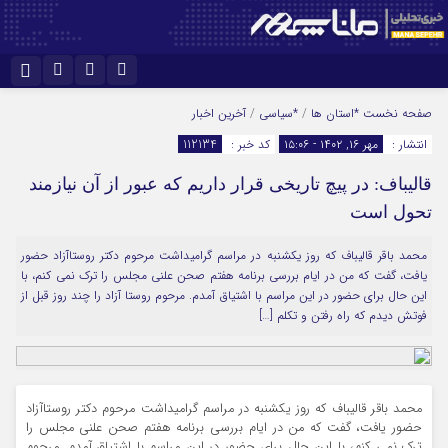
نام کاربری یا نشانی ایمیل
اینستاگرام
تلگرام
صفحه نخست
*استان ها
/
*سیاسی
/
آخرین اخبار
انتشار :
مهر ۱۶, ۱۴۰۲ - ۱۵:۰۶
کد خبر :
112134
سروش
ایتا
قالیباف: در پیچ تاریخی قرار داریم که عبور از آن نیازمند
رمز عبور
آپارات
تحول است
محمد باقر قالیباف که روز یکشنبه در مراسم گرامیداشت مرحوم دکتر روستاآزاد حضور
مرا به خاطر بسپار
یافت، گفت که من در ایام بررسی برنامه هفتم صحن علنی مجلس را ترک نمی کنم، با
این حال برای حضور در این مراسم با اشتیاق آمدم. مرحوم روستا آزاد را چند روز قبل از
فوتش دیدم که راه رفتن و تکلم […]
محمد باقر قالیباف که روز یکشنبه در مراسم گرامیداشت مرحوم دکتر روستاآزاد
حضور یافت، گفت که من در ایام بررسی برنامه هفتم صحن علنی مجلس را
ترک نمی کنم، با این حال برای حضور در این مراسم با اشتیاق آمدم. مرحوم