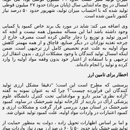
امسال در پنج ماه ابتدایی سال (پایان مرداد) حدود ۲۷ میلیون قوطی
تولید شده که با احتساب میزان تولید، شهریور حدود ۵۰ درصد نیاز
کشور تامین شده است.
وی اضافه می کند: شاید در مورد یک برند خاص کمبود یا کمیابی
وجود داشته باشد اما این مساله مشمول همه نیست و آنچه که
امروز تولید و توزیع را دچار چالش کرده است مصرف خارج از
چرخه تغذیه نوزادان در دیگر صنایع، قاچاق و از همه مهمتر کاهش
مواد اولیه به علت عدم تخصیص کامل ارز ترجیهی است. ضمن
اینکه امسال تولید کنندگان با وجود مشکلات ارزی ، بدون انتقال ارز
ترجیهی و با استفاده از اعتبار خود بدون وقفه مواد اولیه را وارد
کرده و تولید را انجام داده‌اند.
اخطار برای تامین ارز
پرسشی که مطرح است این است؛ “دقیقا مشکل ارزی تولید
کنندگان این فرآورده چیست”؟ چرا که به عنوان نمونه به گفته
“آزاده نظری”مدیر دارو و موادغذایی تحت کنترل دانشگاه علوم
پزشکی اراک در بازدید از کارخانه تولید شیرخشک در ساوه، کمبود
شیرخشک در استان مورد بررسی قرار گرفت و مشکلات ارزی و
کمبود اعتبارات در واردات مواد اولیه، علت کمبود تولید عنوان شد.
و اما بر اساس اظهارات تحویل زاده ، دولت به منظور حمایت از
تولید شیرخشک باید حدود ۵۰ تا ۶۰ درصد ارز مورد نیاز واردات مواد