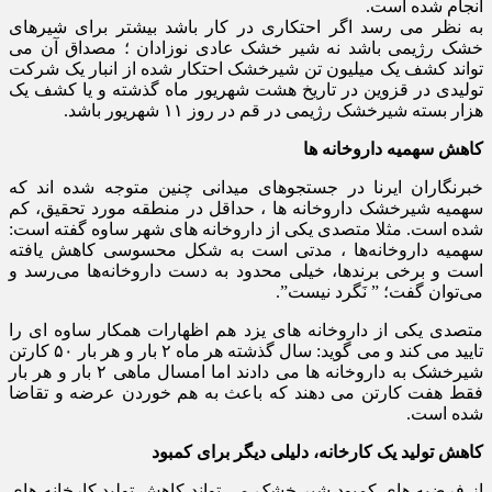
انجام شده است.
به نظر می رسد اگر احتکاری در کار باشد بیشتر برای شیرهای
خشک رژیمی باشد نه شیر خشک عادی نوزادان ؛ مصداق آن می
تواند کشف یک میلیون تن شیرخشک احتکار شده از انبار یک شرکت
تولیدی در قزوین در تاریخ هشت شهریور ماه گذشته و یا کشف یک
هزار بسته شیرخشک رژیمی در قم در روز ۱۱ شهریور باشد.
کاهش سهمیه داروخانه ها
خبرنگاران ایرنا در جستجوهای میدانی چنین متوجه شده اند که
سهمیه شیرخشک داروخانه ها ، حداقل در منطقه مورد تحقیق، کم
شده است. مثلا متصدی یکی از داروخانه های شهر ساوه گفته است:
سهمیه داروخانه‌ها ، مدتی است به شکل محسوسی کاهش یافته
است و برخی برندها، خیلی محدود به دست داروخانه‌ها می‌رسد و
می‌توان گفت؛ ” نَگرد نیست”.
متصدی یکی از داروخانه های یزد هم اظهارات همکار ساوه ای را
تایید می کند و می گوید: سال گذشته هر ماه ۲ بار و هر بار ۵۰ کارتن
شیرخشک به داروخانه ها می دادند اما امسال ماهی ۲ بار و هر بار
فقط هفت کارتن می دهند که باعث به هم خوردن عرضه و تقاضا
شده است.
کاهش تولید یک کارخانه، دلیلی دیگر برای کمبود
از فرضیه های کمبود شیر خشک می تواند کاهش تولید کارخانه های