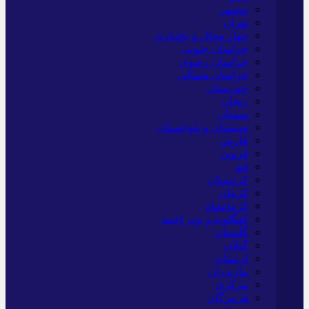
بوشهر
تهران
چهار محال و بختیاری
خراسان جنوبی
خراسان رضوی
خراسان شمالی
خوزستان
زنجان
سمنان
سیستان و بلوچستان
فارس
قزوین
قم
کردستان
کرمان
کرمانشاه
کهگلویه و بویر احمد
گلستان
گیلان
لرستان
مازندران
مرکزی
هرمزگان