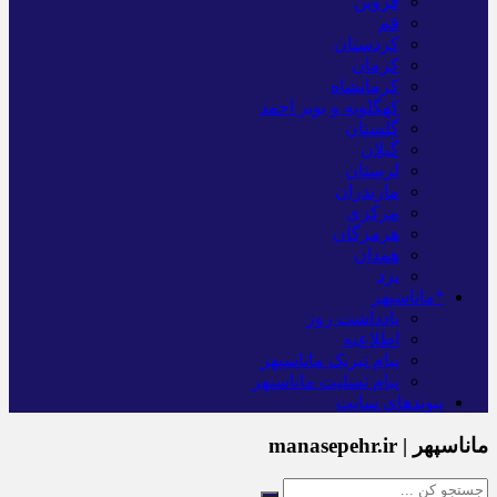
قزوین
قم
کردستان
کرمان
کرمانشاه
کهگلویه و بویر احمد
گلستان
گیلان
لرستان
مازندران
مرکزی
هرمزگان
همدان
یزد
*ماناسپهر
یادداشت روز
اطلاعیه
پیام تبریک ماناسپهر
پیام تسلیت ماناسپهر
پیوندهای سایت
ماناسپهر | manasepehr.ir