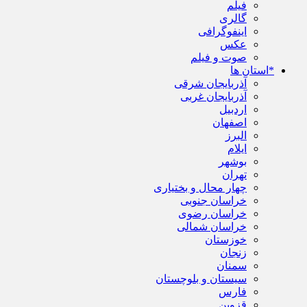
فیلم
گالری
اینفوگرافی
عکس
صوت و فیلم
*استان ها
آذربایجان شرقی
آذربایجان غربی
اردبیل
اصفهان
البرز
ایلام
بوشهر
تهران
چهار محال و بختیاری
خراسان جنوبی
خراسان رضوی
خراسان شمالی
خوزستان
زنجان
سمنان
سیستان و بلوچستان
فارس
قزوین