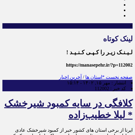
×
لینک کوتاه
لـیـنـک زیـر را کـپـی کـنـیـد !
https://manasepehr.ir/?p=112002
صفحه نخست
*استان ها
/
آخرین اخبار
انتشار :
مهر ۱۵, ۱۴۰۲ - ۱۵:۱۴
کد خبر :
112002
کلافگی در سایه کمبود شیرخشک
* لیلا خطیب‌زاده
ایرنا از برخی استان های کشور خبر از کمبود شیرخشک عادی