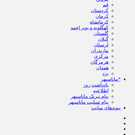
قم
کردستان
کرمان
کرمانشاه
کهگلویه و بویر احمد
گلستان
گیلان
لرستان
مازندران
مرکزی
هرمزگان
همدان
یزد
*ماناسپهر
یادداشت روز
اطلاعیه
پیام تبریک ماناسپهر
پیام تسلیت ماناسپهر
پیوندهای سایت