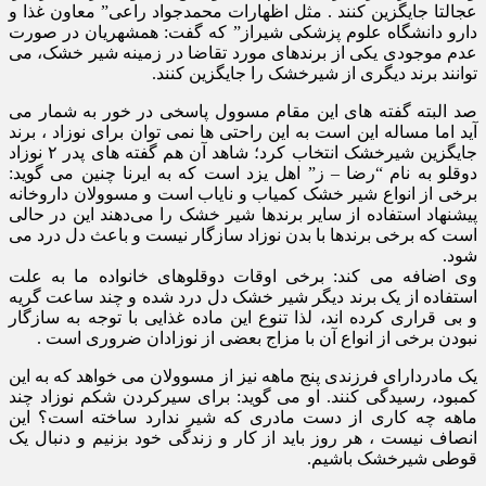
عجالتا جایگزین کنند . مثل اظهارات محمدجواد راعی” معاون غذا و
دارو دانشگاه علوم پزشکی شیراز” که گفت: همشهریان در صورت
عدم موجودی یکی از برندهای مورد تقاضا در زمینه شیر خشک، می
‌توانند برند دیگری از شیرخشک را جایگزین کنند.
صد البته گفته های این مقام مسوول پاسخی در خور به شمار می
آید اما مساله این است به این راحتی ها نمی توان برای نوزاد ، برند
جایگزین شیرخشک انتخاب کرد؛ شاهد آن هم گفته های پدر ۲ نوزاد
دوقلو به نام “رضا – ز” اهل یزد است که به ایرنا چنین می گوید:
برخی از انواع شیر خشک کمیاب و نایاب است و مسوولان داروخانه
پیشنهاد استفاده از سایر برندها شیر خشک را می‌دهند این در حالی
است که برخی برندها با بدن نوزاد سازگار نیست و باعث دل درد می
شود.
وی اضافه می کند: برخی اوقات دوقلوهای خانواده ما به علت
استفاده از یک برند دیگر شیر خشک دل درد شده و چند ساعت گریه
و بی قراری کرده اند، لذا تنوع این ماده غذایی با توجه به سازگار
نبودن برخی از انواع آن با مزاج بعضی از نوزادان ضروری است .
یک مادردارای فرزندی پنج ماهه نیز از مسوولان می خواهد که به این
کمبود، رسیدگی کنند. او می گوید: برای سیرکردن شکم نوزاد چند
ماهه چه کاری از دست مادری که شیر ندارد ساخته است؟ این
انصاف نیست ، هر روز باید از کار و زندگی خود بزنیم و دنبال یک
قوطی شیرخشک باشیم.