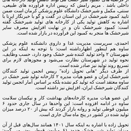
داخلی باشد . مریم رامش که رییس اداره فرآورده های طبیعی،
سنتی، مکمل و شیرخشک دانشگاه علوم پزشکی کرمان است ضمن
تایید کمبود شیرخشک در این استان در گفت و گو با خبرنگار ایرنا با
اشاره به کاهش تولید یکی از کارخانه های تولید شیرخشک گفته
است: کمبود شیرخشک نان و در نهایت افزایش مصرف سایر
شیرخشک ها منجر به کمبود این فرآورده در بازار شده است.
احمدی، سرپرست مدیریت غذا و داروی دانشکده علوم پزشکی
ساوه هم اینطور اظهارداشته است: با توجه به اینکه در این
شهرستان ۲ واحد تولید کننده شیر خشک وجود دارد، حسب وظایف،
نحوه تولید در شهرستان نظارت می‌شود و مجوزهای لازم برای
تسریع روند تولید نیز صادر شده است.
از طرف دیگر “هانی تحویل زاده” رییس انجمن تولید کنندگان
شیرخشک ایران و عضو هیات مدیره ۲ کارخانه تولید شیر خشک در
ساوه معتقد است که تولید کم نشده بلکه بر اساس آمار انجمن تولید
کنندگان شیرخشک ایران، افزایش نیز داشته است.
این عضو هیات مدیره کارخانه‌های بهداشت کار و نیکسان سلامت
ساوه در ادامه افزوده است: این واحدها در سال جاری حدود ۶
میلیون قوطی تولید و روانه بازار کردند که بیش از ۲۰ درصد میزان
تولید شده در کشور در پنج ماه سال جاری است.
تحویل زاده با اشاره به اینکه سال ۱۴۰۱ همانند سال‌های قبل از آن
میزان تولید شیر خشک حدود ۶۱ میلیون قوطی بود، می گوید: