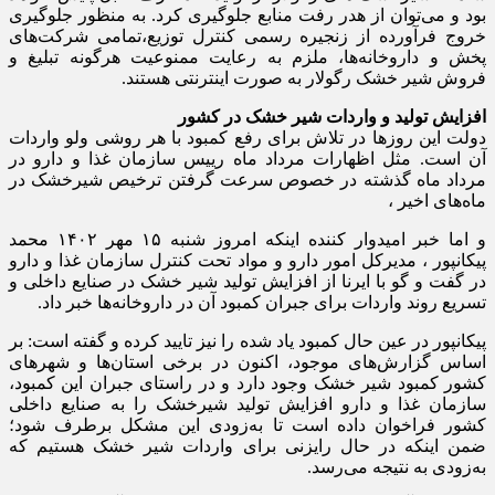
بود و می‌توان از هدر رفت منابع جلوگیری کرد. به منظور جلوگیری
خروج فرآورده از زنجیره رسمی کنترل توزیع،تمامی شرکت‌های
پخش و داروخانه‌ها، ملزم به رعایت ممنوعیت هرگونه تبلیغ و
فروش شیر خشک رگولار به صورت اینترنتی هستند.
افزایش تولید و واردات شیر خشک در کشور
دولت این روزها در تلاش برای رفع کمبود با هر روشی ولو واردات
آن است. مثل اظهارات مرداد ماه رییس سازمان غذا و دارو در
مرداد ماه گذشته در خصوص سرعت گرفتن ترخیص شیرخشک در
ماه‌های اخیر ،
و اما خبر امیدوار کننده اینکه امروز شنبه ۱۵ مهر ۱۴۰۲ محمد
پیکانپور ، مدیرکل امور دارو و مواد تحت کنترل سازمان غذا و دارو
در گفت و گو با ایرنا از افزایش تولید شیر خشک در صنایع داخلی و
تسریع روند واردات برای جبران کمبود آن در داروخانه‌ها خبر داد.
پیکانپور در عین حال کمبود یاد شده را نیز تایید کرده و گفته است: بر
اساس گزارش‌های موجود، اکنون در برخی استان‌ها و شهرهای
کشور کمبود شیر خشک وجود دارد و در راستای جبران این کمبود،
سازمان غذا و دارو افزایش تولید شیرخشک را به صنایع داخلی
کشور فراخوان داده است تا به‌زودی این مشکل برطرف شود؛
ضمن اینکه در حال رایزنی برای واردات شیر خشک هستیم که
به‌زودی به نتیجه می‌رسد.