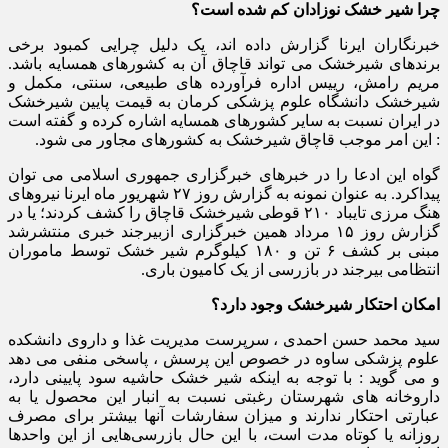
چرا شیر خشک نوزادان کم شده است؟
خبرنگاران ایرنا گزارش داده اند، یک دلیل چرایی کمبود برخی
برندهای شیرخشک می تواند قاچاق آن به کشورهای همسایه باشد.
مریم رامش، رییس اداره فرآورده های طبیعی، سنتی، مکمل و
شیرخشک دانشگاه علوم پزشکی کرمان به قیمت پایین شیرخشک
در ایران نسبت به سایر کشورهای همسایه اشاره کرده و گفته است
: این امر موجب قاچاق شیرخشک به کشورهای مجاور می شود.
گواه این ادعا را در خبرهای خبرگزاری جمهوری اسلامی می توان
پیداکرد. به عنوان نمونه به گزارش روز ۲۷ شهریور ماه ایرنا نیروهای
هنگ مرزی تایباد ۲۱۰ قوطی شیرخشک قاچاق را کشف کردند؛ یا در
گزارش روز ۱۵ مرداد همین خبرگزاری ازبیرجند خبری منتشرشد
مبنی بر کشف ۶ تن و ۱۸۰ کیلوگرم شیر خشک توسط ماموران
انتظامی بیرجند در بازرسی از یک کامیون باری.
امکان احتکار شیرخشک وجود دارد؟
سید محمد حسن احمدی ، سرپرست مدیریت غذا و داروی دانشکده
علوم پزشکی ساوه در خصوص این پرسش ، پاسخی منفی می دهد
و می گوید : با توجه به اینکه شیر خشک حاشیه سود پایینی دارد،
داروخانه های شهرستان رغبتی نسبت به انبار این محصول یا به
عبارتی احتکار ندارند و میزان سفارشات آنها بیشتر برای مصرف
روزانه یا کوتاه مدت است، با این حال بازرسی‌هایی از این واحدها