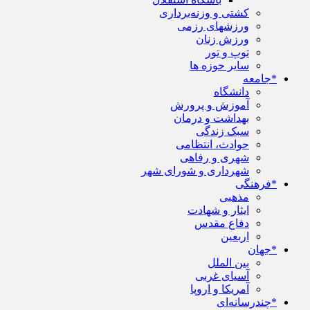
کشتی و وزنه‌برداری
ورزشهای رزمی
ورزش زنان
توپ و تور
سایر حوزه ها
*جامعه
دانشگاه
آموزش و پرورش
بهداشت و درمان
سبک زندگی
حوادث، انتظامی
شهری و رفاهی
شهرداری و شورای شهر
*فرهنگی
مذهبی
ایثار و شهادت
دفاع مقدس
اربعین
*جهان
بین الملل
آسیای غربی
آمریکا و اروپا
*چندرسانه‌ای