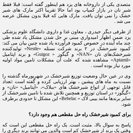
متصدی یکی از داروخانه های یزد هم اینطور گفته است: قبلا فقط
شیر نان در بازار کمیاب بود اما حالا تقریبا اکثر مارک های شیر
خشک را نمی توان یافت. مارک هایی که قبلا بدون مشکل عرضه
می شد .
از طرفی دیگر حیدری ، معاون غذا و داروی دانشگاه علوم پزشکی
یزد ضمن اظهار امیدواری مبنی بر حل شدن مشکل یاد شده طی
چند ماه آینده در خصوص کمبود فرآورده یاد شده چنین بیان می کند:
کمبود شیرخشک در ۲ برند شرکت نستله «Nestle» تولیدکننده
شیرخشک‌های نان «NAN» و گیگوز « Guigoz» و برند اپتامیل
«Aptamil» مشاهده شده که علت آن مشکلات تامین مواد اولیه
مورد نیاز بوده است .
وی در عین حال وضعیت توزیع شیرخشک در شهریورماه گذشته را
نسبت به ماه های پیشین ، بهتر ارزیابی کرده و گفته است :تعداد
قابل توجهی از انواع شیرخشک ‌های «ببلاک»، «آپتامیل» «نان» و
«گیگوز» در استان توزیع و همچنین تلاش شده با تامین شیرخشک از
سایر برندها مانند بیبی لاک « Bebelac» این مشکل تا حدودی برطرف
شود.
برای کمبود شیرخشک راه حل مقطعی هم وجود دارد؟
پاسخ به سوال بالا، مثبت است. یک راه حل مقطعی این است که
وقتی یک برند از شیرخشک کم است والدین می توانند برند دیگری را