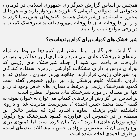
همچنین بر اساس گزارش خبرگزاری جمهوری اسلامی در کرمان ،
چندوقتی است والدین کرمانی که فرزند شیرخوار دارند و به هر دلیل
مجبور به استفاده از شیرخشک هستند، کفش‌های آهنین به پا کرده‌اند
و از این داروخانه به آن داروخانه می‌روند تا شاید شیرخشک کمیاب یا
دربرخی مواقع نایاب را بیایند.
شیر خشک های کمیاب برای کدام برندهاست؟
به گزارش خبرنگاران ایرنا بیشتر این کمبودها مربوط به تمام
برندهای شیرخشک عادی نمی شود و شماری از برندها کم و بیش در
داروخانه ها یافت می شود از جمله شیرخشک های رژیمی که
نوزادان نارس یا دارای مشکلات گوارشی درزمره استفاده کنندگان
این شیرهای رژیمی قراردارند؛ چنانچه بهروز حیدری ، معاون غذا و
داروی دانشگاه علوم پزشکی یزد نیز دراین خصوص گفته است
کمبود شیرخشک رژیمی و مرتبط با بیماری های خاص وجود ندارد و
تنها این مساله در مورد شیرخشک های معمولی مطرح است.
بر اساس این گزارش از برندهای کمیاب می توان به عنوان نمونه به
گفته “سید محمد حسن احمدی”، سرپرست مدیریت غذا و داروی
دانشکده علوم پزشکی ساوه ، اشاره کرد که بیشتر چالش این
منطقه را در خصوص این فرآورده، کمبود شیرخشک نوع رگولار
(ویژه نوزدان عادی) با برند ” نان” بیان کرده است اما کمبودی برای
نوع رژیمی آن که مخصوص نوزادان خاص با مشکلات تغذیه‌ای است،
از طرف احمدی اعلام نشده است.