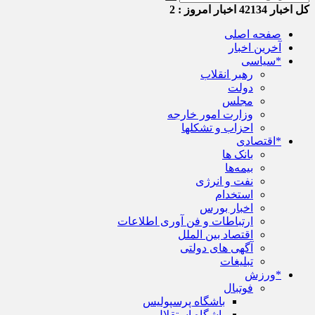
کل اخبار
42134
اخبار امروز :
2
صفحه اصلی
آخرین اخبار
*سیاسی
رهبر انقلاب
دولت
مجلس
وزارت امور خارجه
احزاب و تشکلها
*اقتصادی
بانک ها
بیمه‌ها
نفت و انرژی
استخدام
اخبار بورس
ارتباطات و فن آوری اطلاعات
اقتصاد بین الملل
آگهی های دولتی
تبلیغات
*ورزش
فوتبال
باشگاه پرسپولیس
باشگاه استقلال