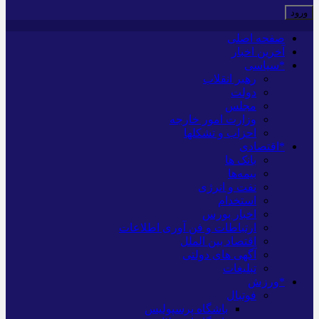
صفحه اصلی
آخرین اخبار
*سیاسی
رهبر انقلاب
دولت
مجلس
وزارت امور خارجه
احزاب و تشکلها
*اقتصادی
بانک ها
بیمه‌ها
نفت و انرژی
استخدام
اخبار بورس
ارتباطات و فن آوری اطلاعات
اقتصاد بین الملل
آگهی های دولتی
تبلیغات
*ورزش
فوتبال
باشگاه پرسپولیس