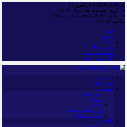
کل اخبار
42134
اخبار امروز :
2
تاریخ : پنجشنبه, ۱۵ مرداد , ۱۴۰۵
برابر با : Thursday - 6 - August - 2026
ساعت :
7:41:43
خانه
پیوندها
تبلیغات
تماس با ما
شناسنامه سایت
آگهی های دولتی
صفحه اصلی
آخرین اخبار
*سیاسی
رهبر انقلاب
دولت
مجلس
وزارت امور خارجه
احزاب و تشکلها
*اقتصادی
بانک ها