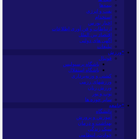
بیمه‌ها
نفت و انرژی
استخدام
اخبار بورس
ارتباطات و فن آوری اطلاعات
اقتصاد بین الملل
آگهی های دولتی
تبلیغات
*ورزش
فوتبال
باشگاه پرسپولیس
باشگاه استقلال
کشتی و وزنه‌برداری
ورزشهای رزمی
ورزش زنان
توپ و تور
سایر حوزه ها
*جامعه
دانشگاه
آموزش و پرورش
بهداشت و درمان
سبک زندگی
حوادث، انتظامی