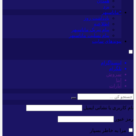
همدان
یزد
*ماناسپهر
یادداشت روز
اطلاعیه
پیام تبریک ماناسپهر
پیام تسلیت ماناسپهر
پیوندهای سایت
اینستاگرام
تلگرام
سروش
ایتا
آپارات
نام کاربری یا نشانی ایمیل
رمز عبور
مرا به خاطر بسپار