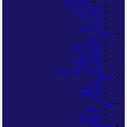
باشگاه استقلال
کشتی و وزنه‌برداری
ورزشهای رزمی
ورزش زنان
توپ و تور
سایر حوزه ها
*جامعه
دانشگاه
آموزش و پرورش
بهداشت و درمان
سبک زندگی
حوادث، انتظامی
شهری و رفاهی
شهرداری و شورای شهر
*فرهنگی
مذهبی
ایثار و شهادت
دفاع مقدس
اربعین
*جهان
بین الملل
آسیای غربی
آمریکا و اروپا
*چندرسانه‌ای