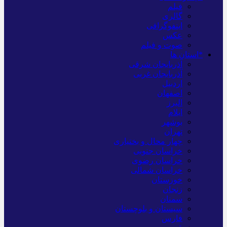
فیلم
گالری
اینفوگرافی
عکس
صوت و فیلم
*استان ها
آذربایجان شرقی
آذربایجان غربی
اردبیل
اصفهان
البرز
ایلام
بوشهر
تهران
چهار محال و بختیاری
خراسان جنوبی
خراسان رضوی
خراسان شمالی
خوزستان
زنجان
سمنان
سیستان و بلوچستان
فارس