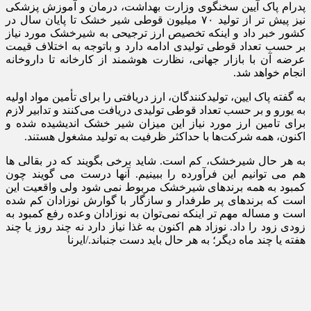
پدرام پاک آیین سخنگوی وزارت بهداشت، درمان و آموزش پزشکی
نیز پیش تر از تولید ۷۰ میلیون قوطی شیر خشک تا پایان سال در
کشور خبر داد و اینکه تخصیص ارز ترجیحی به شیرخشک مورد نیاز
بر حسب تعداد قوطی تولیدی ادامه دارد و باتوجه به اختلاف قیمت
عرضه آن با بازار جهانی، نظارت هوشمند از کارخانه تا داروخانه
انجام خواهد شد.
به گفته پاک ایین، تولیدکنندگان، ارز دریافتی را برای تأمین مواد اولیه
به یورو و بر حسب تعداد قوطی تولیدی دریافت می‌کنند و تدابیر لازم
برای تامین ارز مورد نیاز این میزان شیر خشک اندیشیده شده و
اکنون، همه شرکت‌ها با حداکثر ظرفیت به تولید مشغول هستند.
به هر حال شیرخشک، کم است. شاید برخی بگویند که در بقالی ها
هم می توانیم این فرآورده را ببینیم. آنها درست می گویند چون
کمبود به همه برندهای شیرخشک مربوط نمی شود ولی واقعیت این
است که برندهای پر طرفدار و سازگار با گوارش نوزادان کم شده
است و مساله مهم تر اینکه نمی‌توان به نوزادان وعده رفع کمبود به
زودی زود را داد. نوزاد هم اکنون به غذا نیاز دارد نه چند روز یا چند
هفته یا چند ماه دیگر؛ به هر حال باید دست جنباند./ایرنا