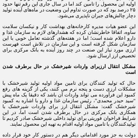
اولیه این محصول را تامین کند اما در سال جاری این رقم تنها حدود
۲۵ درصد بود که در صورت تداوم این وضعیت در ماه‌های آینده تولید
دچار چالش‌های جبران ناپذیری می‌شود.
این عضو هیات مدیره کارخانه‌های بهداشت کار و نیکسان سلامت
ساوه، اتفاقا خاطرنشان کرده که هشدارهای لازم به سازمان غذا و
دارو اعلام شده است؛ اما در هفته‌های گذشته تعامل خوبی با این
سازمان شکل گرفته است و این سازمان در تلاش است فهرست
ارزی مورد نیاز این صنعت در چند روز آینده به بانک مرکزی برای
تخصیص ارز ارسال شود.
مشکل انتقال ارزبرای واردات شیرخشک در حال برطرف شدن
است
حال که تولید کنندگان برای تامین مواد اولیه تولید شیرخشک با
مشکلات ارزی دست و پنجه نرم می کنند، یکی از گزینه های رفع
کمبود این فرآورده می تواند واردات آن باشد که دقیقا یک ماه پیش
“سید حیدر محمدی”، رئیس سازمان غذا و دارو با اشاره به کمبود
شیرخشک گفت: مشکل انتقال ارز برای واردات شیرخشک با
همکاری بانک مرکزی در حال برطرف شدن است اما، در این
شرایط فراخوان فوریتی برای تولید داخلی شیرخشک صادر کردیم تا
تولیدکنندگان با تامین مواد اولیه اقدام به تهیه این محصول نمایند.
دولت به جز مورد اقداماتی دیگر هم در دستور کار خود قرار داده