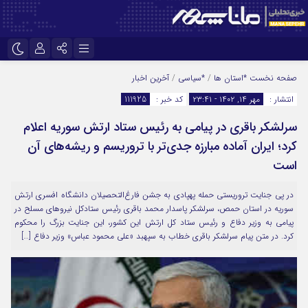
نام کاربری یا نشانی ایمیل
اینستاگرام
تلگرام
صفحه نخست
*استان ها
/
*سیاسی
/
آخرین اخبار
انتشار :
مهر ۱۴, ۱۴۰۲ - ۲۳:۴۱
کد خبر :
111925
سروش
ایتا
سرلشکر باقری در پیامی به رئیس ستاد ارتش سوریه اعلام
رمز عبور
آپارات
کرد؛ ایران آماده مبارزه جدی‌تر با تروریسم و ریشه‌های آن
است
مرا به خاطر بسپار
در پی جنایت تروریستی حمله پهپادی به جشن فارغ‌التحصیلان دانشگاه افسری ارتش
سوریه در استان حمص، سرلشکر پاسدار محمد باقری رئیس ستادکل نیروهای مسلح در
پیامی به وزیر دفاع و رئیس ستاد کل ارتش این کشور، این جنایت بزرگ را محکوم
کرد. در متن پیام سرلشکر باقری خطاب به سپهبد «علی محمود عباس» وزیر دفاع […]