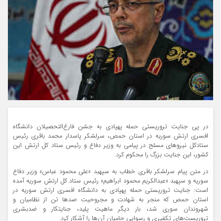
در پی جنایت تروریستی حمله پهپادی به جشن فارغ‌التحصیلان دانشگاه
افسری ارتش سوریه در استان حمص، سرلشکر پاسدار محمد باقری رئیس
ستادکل نیروهای مسلح در پیامی به وزیر دفاع و رئیس ستاد کل ارتش این
کشور، این جنایت بزرگ را محکوم کرد.
در متن پیام سرلشکر باقری خطاب به سپهبد «علی محمود عباس» وزیر دفاع
سوریه و سپهبد «عبدالکریم محمود ابراهیم» رئیس ستاد کل ارتش سوریه آمده
است: جنایت تروریستی حمله پهپادی به دانشگاه افسری ارتش سوریه در
استان حمص که منجر به شهادت و مجروحیت صدها تن از نظامیان و
شهروندان سوری شد، بار دیگر ماهیت پلید، جنایتکار و ضدبشری
تروریست‌های تکفیری و رسوایی حامیان آن‌ها را آشکار کرد.