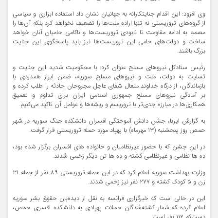
وی افزود: این اقدام جنایتکارانه به جهانیان نشان داد استفاده ابزاری و سیاسی
از گروه‌های تروریستی نه تنها اراده ملت‌ها را تضعیف نخواهد کرد بلکه آن‌ها را
مصمم به ادامه مقاومت تا نابودی تروریست‌ها و ناکامی حامیان آنان خواهد
ساخت و دولت‌های حامی این تروریست‌ها نیز باید پاسخگوی این جنایت
بزرگ باشند.
رئیس ستادکل نیروهای مسلح عنوان کرد: با محکومیت شدید این جنایت و
تسلیت به دولت، ملت و نیروهای مسلح سوریه، ضمن ابراز همدردی با
بازماندگان، از درگاه خداوند متعال شفای عاجل مجروحان حادثه را طلب کرده و
بر آمادگی نیروهای مسلح جمهوری اسلامی ایران برای تداوم و تعمیق
همکاری‌ها در مبارزه جدی‌تر با تروریسم و ریشه‌ها و عوامل آن تاکید می‌کنیم.
به گزارش ایرنا، جشن دانش آموختگی افسران دانشکده جنگ سوریه در شهر
حمص روز پنجشنبه (۱۳ مهرماه) با پهپاد مورد حمله تروریستی قرار گرفت.
در این جشن که با حضور غیرنظامیان و خانواده های افسران برگزار شده بود،
ده ها نظامی و غیرنظامی کشته و ده ها تن دیگر زخمی شدند.
وزارت بهداشت سوریه اعلام کرد که در این حمله تروریستی ۸۹ نفر از جمله ۳۱
زن و ۵ کودک کشته و ۲۷۷ نفر نیز زخمی شدند.
این در حالی است که خبرگزاری فرانسه به نقل از دیده‌بان حقوق بشر سوریه
اعلام کرده که شمار کشته‌شدگان حملات پهپادی به دانشکده افسری حمص،
دست‌کم ۱۱۲ نفر است.