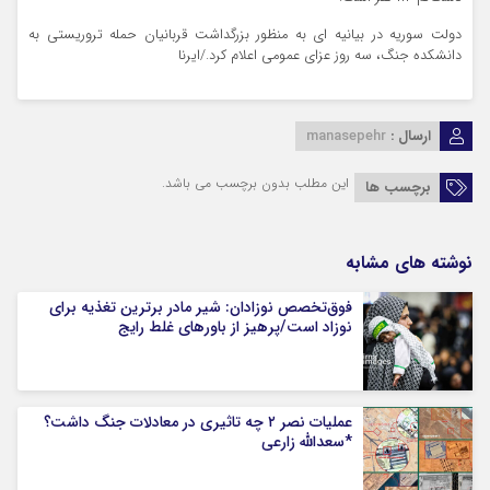
دولت سوریه در بیانیه ای به منظور بزرگداشت قربانیان حمله تروریستی به
دانشکده جنگ، سه روز عزای عمومی اعلام کرد./ایرنا
ارسال :
manasepehr
این مطلب بدون برچسب می باشد.
برچسب ها
نوشته های مشابه
فوق‌تخصص نوزادان: شیر مادر برترین تغذیه برای
نوزاد است/پرهیز از باورهای غلط رایج
عملیات نصر ۲ چه تاثیری در معادلات جنگ داشت؟
*سعدالله زارعی