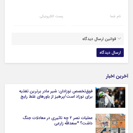
نام شما
پست الکترونیکی
قوانین ارسال دیدگاه
آخرین اخبار
فوق‌تخصص نوزادان: شیر مادر برترین تغذیه
برای نوزاد است/پرهیز از باورهای غلط رایج
عملیات نصر ۲ چه تاثیری در معادلات جنگ
داشت؟ *سعدالله زارعی