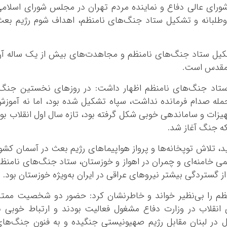
کرمان
 شورای عالی دفاع و نماینده مردم تهران در مجلس شورای اسلام
کرمانشاه
داوطلبانه و تشکیل ستاد جنگ‌های نامنظم، اهداف شوم رژیم بع
کهگلویه و بویر 
گلستان
کیل ستاد جنگ‌های نامنظم و مجاهدت‌های بیش از یک ساله آ
گیلان
ع مقدس است.
لرستان
ستاد جنگ‌های نامنظم اظهار داشت: در روزهای نخستین جنگ
مازندران
ر ۹۲ خوزستان، زمان حمله صدام فرمانده نداشت، سپاه تشکیل شده بود، اما نه آموز
مرکزی
هیزات و ساماندهی خوبی شکل گرفته بود، تازه سال اول انقلاب بو
هرمزگان
که جنگ آغاز شد.
همدان
د، تلاش توپخانه‌ها و پرواز هواپیماهای رژیم بعث در آسمان‌ کشو
یزد
ظمی خامنه‌ای و چمران در اهواز و خوزستان، ستاد جنگ‌های نامنظ
ز گستردگی بیشتر نیروهای عراقی در ایران به‌ویژه خوزستان بود.
م را بی‌نظیر خواند و خاطرنشان کرد: حضور دو شخصیت ممتا
ی انقلاب در وزارت دفاع مشغول فعالیت بودند و ارتباط خوبی ب
ن داشتند و چمران، رزمنده‌ای که ۹ سال در لبنان مقابل رژیم صهیونیستی جنگیده و به فنون جنگ‌ها