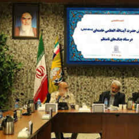
تبلیغات
*چندرسانه‌ای
*استان ها
فیلم
آذربایجان شرق
گالری
آذربایجان غربی
اینفوگرافی
اردبیل
عکس
اصفهان
صوت و فیلم
البرز