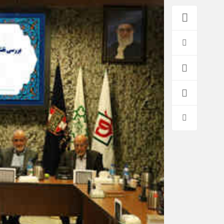
*فرهنگی
*جهان
مذهبی
بین الملل
ایثار و شهادت
آسیای غربی
دفاع مقدس
آمریکا و اروپا
اربعین