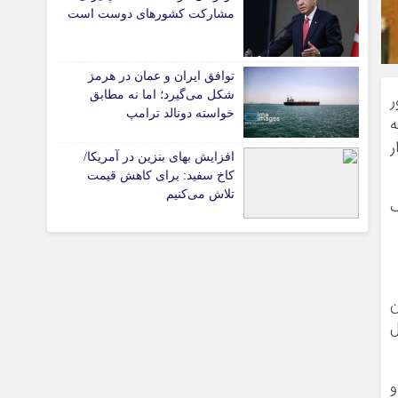
پیوندهای سایت
مشارکت کشورهای دوست است
توافق ایران و عمان در هرمز
تیاری
شکل می‌گیرد؛ اما نه مطابق
ر
خواسته دونالد ترامپ
ط مؤسسه
ر
افزایش بهای بنزین در آمریکا/
کاخ سفید: برای کاهش قیمت
تلاش می‌کنیم
نگ
چستان
و