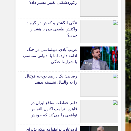
رکوردشکنی تغییر مسیر داد؟
*جامعه
دانشگاه
تنگی انگشتر و کفش در گرما؛
آموزش و پرورش
واکنش طبیعی بدن یا هشدار
جدی؟
بهداشت و درمان
سبک زندگی
غریب‌آبادی: دیپلماسی در جنگ
حوادث، انتظامی
ادامه دارد، اما با ادبیاتی متناسب
شهری و رفاهی
با شرایط جنگی
شهرداری و شورای شهر
رضایی: یک درصد بودجه فوتبال
را به والیبال نشسته بدهید
*ماناسپهر
ی
یادداشت روز
اطلاعیه
دفتر حفاظت منافع ایران در
قاهره: ترامپ اکنون التماس
پیام تبریک ماناسپهر
توافقی را می‌کند که خودش
پیام تسلیت ماناسپهر
ویران کرد
اردوغان: توافقنامه مکه پذیرای