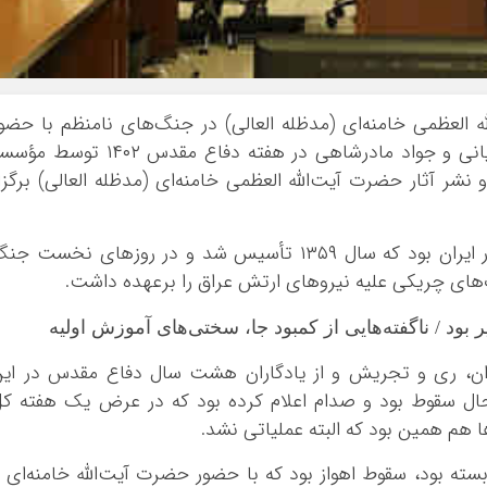
ایلام
بوشهر
تهران
چهار محال و بخ
ظمی خامنه‌ای (مدظله العالی) در جنگ‌های نامنظم با حضو
خراسان جنوبی
مهدی چمران، عباس سلیمی نمین، احمد کاویانی و جواد مادرشاهی در هفته دفاع مقدس ۱۴۰۲ توس
ر آثار حضرت آیت‌الله العظمی خامنه‌ای (مدظله العالی) برگزا
خراسان رضوی
خراسان شمالی
خوزستان
ستاد جنگ‌های نامنظم یک سازمان نظامی در ایران بود که سال ۱۳۵۹ تأسیس شد و در روزهای نخست ج
زنجان
‌های چریکی علیه نیروهای ارتش عراق را برعهده داشت.
سمنان
ود / ناگفته‌هایی از کمبود جا، سختی‌های آموزش اولیه
سیستان و بلو
فارس
ن، ری و تجریش و از یادگاران هشت سال دفاع مقدس در این
سقوط بود و صدام اعلام کرده بود که در عرض یک هفته کل
قزوین
ا هم همین بود که البته عملیاتی نشد.
قم
کردستان
ته بود، سقوط اهواز بود که با حضور حضرت آیت‌الله خامنه‌ای 