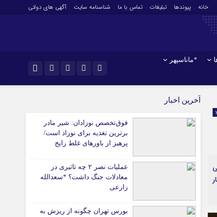
خانه
پیوندها
تبلیغات
تماس با ما
شناسنامه سایت
آگهی های دولتی
ا
*ماناسپهر
نام کاربری یا نشانی ایمیل
اینستاگرام
*ورزش
آخرین اخبار
فوتبال
تلگرام
فوق‌تخصص نوزادان: شیر مادر
باشگاه پرسپولیس
رمز عبور
برترین تغذیه برای نوزاد است/
سروش
باشگاه استقلال
پرهیز از باورهای غلط رایج
کشتی و وزنه‌برداری
ایتا
ی
ورزشهای رزمی
عملیات نصر ۲ چه تاثیری در
مرا به خاطر بسپار
آپارات
معادلات جنگ داشت؟ *سعدالله
ار
آوری اطلاعات
ورزش زنان
زارعی
ل
توپ و تور
ی
سایر حوزه ها
بورس تهران چگونه از ریزش به