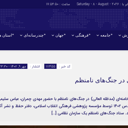
: Saturday - 8 - August - 2026
ساعت :
17:54:51
زش
*جامعه
*فرهنگی
*جهان
*چندرسانه‌ای
*استان ه
*سیاسی
*اقتصادی
رهبر انقلاب
بانک ها
کد خبر :
111455
انتشار :
مهر ۹, ۱۴۰۲ - ۲۳:۳۰
دولت
بیمه‌ها
ی در جنگ‌های نامنظم
مجلس
نفت و انرژی
وزارت امور خارجه
استخدام
احزاب و تشکلها
اخبار بورس
‌ای (مدظله العالی) در جنگ‌های نامنظم با حضور مهدی چمران، عباس سلیم
نمین، احمد کاویانی و جواد مادرشاهی در هفته دفاع مقدس ۱۴۰۲ توسط مؤسسه پژوهشی فرهنگی انقلاب اسلامی، دفتر حفظ و نشر آث
ارتباطات و فن 
شد. ستاد جنگ‌های نامنظم یک سازمان نظامی […]
اقتصاد بین المل
آگهی های دولت