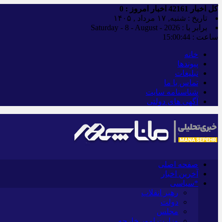
کل اخبار
42161
اخبار امروز :
0
تاریخ : شنبه, ۱۷ مرداد , ۱۴۰۵
برابر با : Saturday - 8 - August - 2026
ساعت :
15:00:45
خانه
پیوندها
تبلیغات
تماس با ما
شناسنامه سایت
آگهی های دولتی
صفحه اصلی
آخرین اخبار
*سیاسی
رهبر انقلاب
دولت
مجلس
وزارت امور خارجه