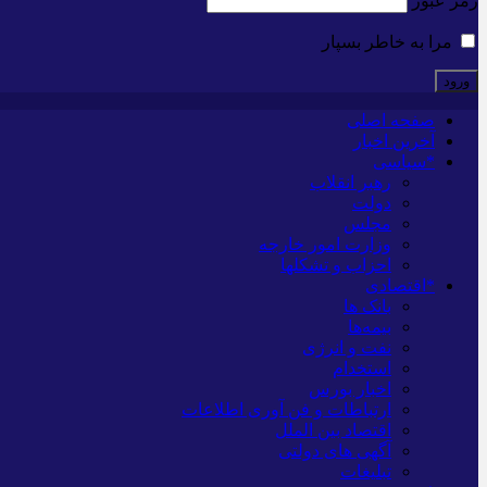
رمز عبور
مرا به خاطر بسپار
صفحه اصلی
آخرین اخبار
*سیاسی
رهبر انقلاب
دولت
مجلس
وزارت امور خارجه
احزاب و تشکلها
*اقتصادی
بانک ها
بیمه‌ها
نفت و انرژی
استخدام
اخبار بورس
ارتباطات و فن آوری اطلاعات
اقتصاد بین الملل
آگهی های دولتی
تبلیغات