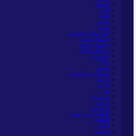
اصفهان
البرز
ایلام
بوشهر
تهران
چهار محال و بختیاری
خراسان جنوبی
خراسان رضوی
خراسان شمالی
خوزستان
زنجان
سمنان
سیستان و بلوچستان
فارس
قزوین
قم
کردستان
کرمان
کرمانشاه
کهگلویه و بویر احمد
گلستان
گیلان
لرستان