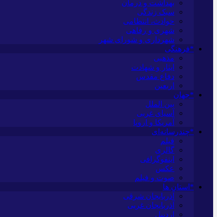
بهداشت و درمان
سبک زندگی
حوادث، انتظامی
شهری و رفاهی
شهرداری و شورای شهر
*فرهنگی
مذهبی
ایثار و شهادت
دفاع مقدس
اربعین
*جهان
بین الملل
آسیای غربی
آمریکا و اروپا
*چندرسانه‌ای
فیلم
گالری
اینفوگرافی
عکس
صوت و فیلم
*استان ها
آذربایجان شرقی
آذربایجان غربی
اردبیل