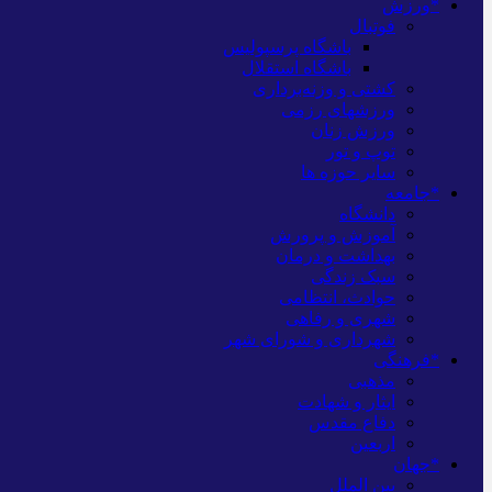
*ورزش
فوتبال
باشگاه پرسپولیس
باشگاه استقلال
کشتی و وزنه‌برداری
ورزشهای رزمی
ورزش زنان
توپ و تور
سایر حوزه ها
*جامعه
دانشگاه
آموزش و پرورش
بهداشت و درمان
سبک زندگی
حوادث، انتظامی
شهری و رفاهی
شهرداری و شورای شهر
*فرهنگی
مذهبی
ایثار و شهادت
دفاع مقدس
اربعین
*جهان
بین الملل