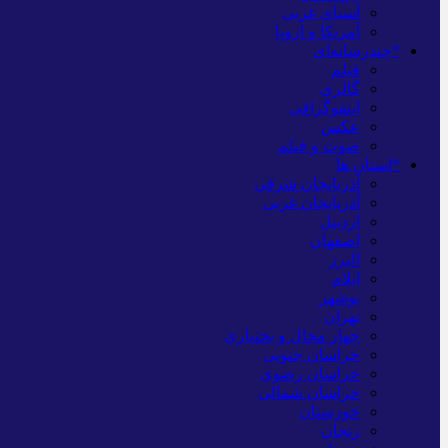
آسیای غربی
آمریکا و اروپا
*چندرسانه‌ای
فیلم
گالری
اینفوگرافی
عکس
صوت و فیلم
*استان ها
آذربایجان شرقی
آذربایجان غربی
اردبیل
اصفهان
البرز
ایلام
بوشهر
تهران
چهار محال و بختیاری
خراسان جنوبی
خراسان رضوی
خراسان شمالی
خوزستان
زنجان