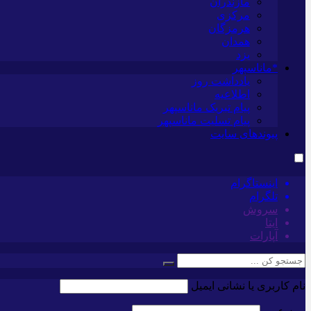
مازندران
مرکزی
هرمزگان
همدان
یزد
*ماناسپهر
یادداشت روز
اطلاعیه
پیام تبریک ماناسپهر
پیام تسلیت ماناسپهر
پیوندهای سایت
اینستاگرام
تلگرام
سروش
ایتا
آپارات
نام کاربری یا نشانی ایمیل