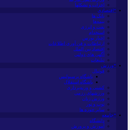
احزاب و تشکلها
*اقتصادی
بانک ها
بیمه‌ها
نفت و انرژی
استخدام
اخبار بورس
ارتباطات و فن آوری اطلاعات
اقتصاد بین الملل
آگهی های دولتی
تبلیغات
*ورزش
فوتبال
باشگاه پرسپولیس
باشگاه استقلال
کشتی و وزنه‌برداری
ورزشهای رزمی
ورزش زنان
توپ و تور
سایر حوزه ها
*جامعه
دانشگاه
آموزش و پرورش