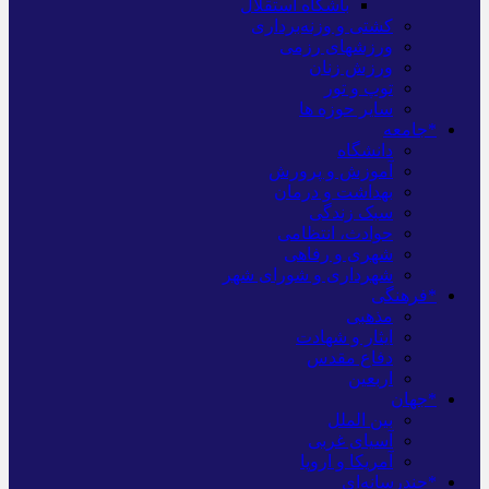
باشگاه استقلال
کشتی و وزنه‌برداری
ورزشهای رزمی
ورزش زنان
توپ و تور
سایر حوزه ها
*جامعه
دانشگاه
آموزش و پرورش
بهداشت و درمان
سبک زندگی
حوادث، انتظامی
شهری و رفاهی
شهرداری و شورای شهر
*فرهنگی
مذهبی
ایثار و شهادت
دفاع مقدس
اربعین
*جهان
بین الملل
آسیای غربی
آمریکا و اروپا
*چندرسانه‌ای