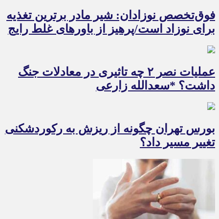
فوق‌تخصص نوزادان: شیر مادر برترین تغذیه
برای نوزاد است/پرهیز از باورهای غلط رایج
عملیات نصر ۲ چه تاثیری در معادلات جنگ
داشت؟ *سعدالله زارعی
بورس تهران چگونه از ریزش به رکوردشکنی
تغییر مسیر داد؟