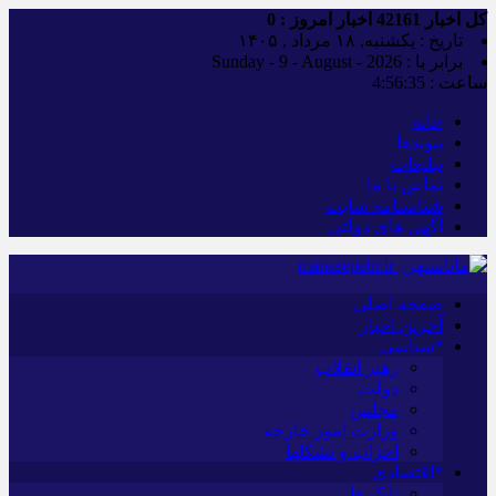
کل اخبار
42161
اخبار امروز :
0
تاریخ : یکشنبه, ۱۸ مرداد , ۱۴۰۵
برابر با : Sunday - 9 - August - 2026
ساعت :
4:56:36
خانه
پیوندها
تبلیغات
تماس با ما
شناسنامه سایت
آگهی های دولتی
صفحه اصلی
آخرین اخبار
*سیاسی
رهبر انقلاب
دولت
مجلس
وزارت امور خارجه
احزاب و تشکلها
*اقتصادی
بانک ها