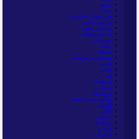
بوشهر
تهران
چهار محال و بختیاری
خراسان جنوبی
خراسان رضوی
خراسان شمالی
خوزستان
زنجان
سمنان
سیستان و بلوچستان
فارس
قزوین
قم
کردستان
کرمان
کرمانشاه
کهگلویه و بویر احمد
گلستان
گیلان
لرستان
مازندران
مرکزی
هرمزگان