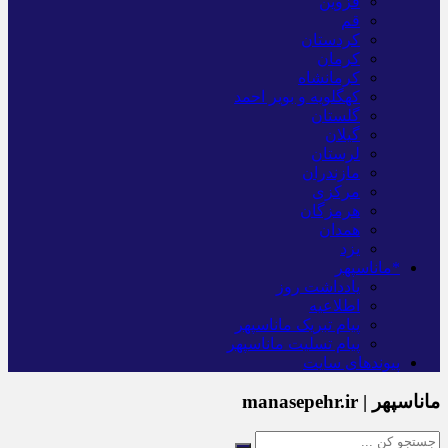
قزوین
قم
کردستان
کرمان
کرمانشاه
کهگلویه و بویر احمد
گلستان
گیلان
لرستان
مازندران
مرکزی
هرمزگان
همدان
یزد
*ماناسپهر
یادداشت روز
اطلاعیه
پیام تبریک ماناسپهر
پیام تسلیت ماناسپهر
پیوندهای سایت
ماناسپهر | manasepehr.ir