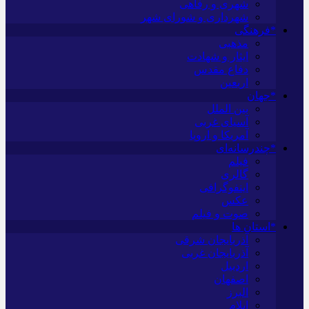
شهری و رفاهی
شهرداری و شورای شهر
*فرهنگی
مذهبی
ایثار و شهادت
دفاع مقدس
اربعین
*جهان
بین الملل
آسیای غربی
آمریکا و اروپا
*چندرسانه‌ای
فیلم
گالری
اینفوگرافی
عکس
صوت و فیلم
*استان ها
آذربایجان شرقی
آذربایجان غربی
اردبیل
اصفهان
البرز
ایلام