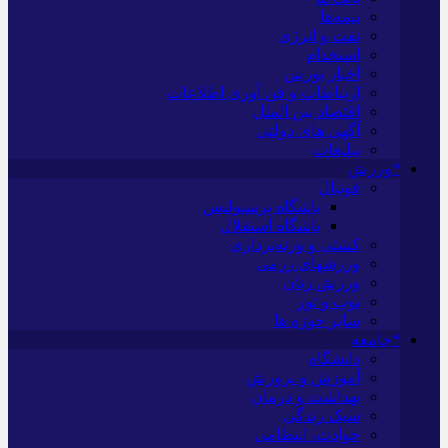
بیمه‌ها
نفت و انرژی
استخدام
اخبار بورس
ارتباطات و فن آوری اطلاعات
اقتصاد بین الملل
آگهی های دولتی
تبلیغات
*ورزش
فوتبال
باشگاه پرسپولیس
باشگاه استقلال
کشتی و وزنه‌برداری
ورزشهای رزمی
ورزش زنان
توپ و تور
سایر حوزه ها
*جامعه
دانشگاه
آموزش و پرورش
بهداشت و درمان
سبک زندگی
حوادث، انتظامی