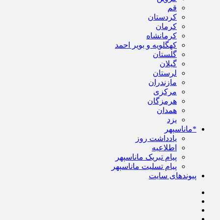
قم
کردستان
کرمان
کرمانشاه
کهگلویه و بویر احمد
گلستان
گیلان
لرستان
مازندران
مرکزی
هرمزگان
همدان
یزد
*ماناسپهر
یادداشت روز
اطلاعیه
پیام تبریک ماناسپهر
پیام تسلیت ماناسپهر
پیوندهای سایت