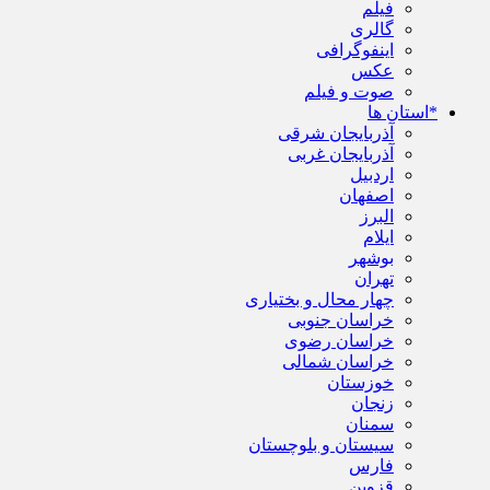
فیلم
گالری
اینفوگرافی
عکس
صوت و فیلم
*استان ها
آذربایجان شرقی
آذربایجان غربی
اردبیل
اصفهان
البرز
ایلام
بوشهر
تهران
چهار محال و بختیاری
خراسان جنوبی
خراسان رضوی
خراسان شمالی
خوزستان
زنجان
سمنان
سیستان و بلوچستان
فارس
قزوین