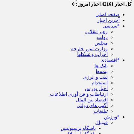
کل اخبار
42161
اخبار امروز :
0
صفحه اصلی
آخرین اخبار
*سیاسی
رهبر انقلاب
دولت
مجلس
وزارت امور خارجه
احزاب و تشکلها
*اقتصادی
بانک ها
بیمه‌ها
نفت و انرژی
استخدام
اخبار بورس
ارتباطات و فن آوری اطلاعات
اقتصاد بین الملل
آگهی های دولتی
تبلیغات
*ورزش
فوتبال
باشگاه پرسپولیس
باشگاه استقلال