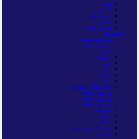
فیلم
گالری
اینفوگرافی
عکس
صوت و فیلم
*استان ها
آذربایجان شرقی
آذربایجان غربی
اردبیل
اصفهان
البرز
ایلام
بوشهر
تهران
چهار محال و بختیاری
خراسان جنوبی
خراسان رضوی
خراسان شمالی
خوزستان
زنجان
سمنان
سیستان و بلوچستان
فارس