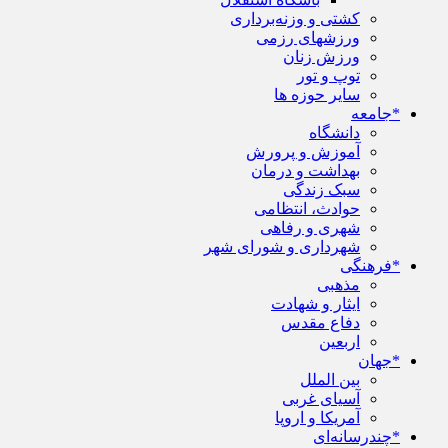
کشتی و وزنه‌برداری
ورزشهای رزمی
ورزش زنان
توپ و تور
سایر حوزه ها
*جامعه
دانشگاه
آموزش و پرورش
بهداشت و درمان
سبک زندگی
حوادث، انتظامی
شهری و رفاهی
شهرداری و شورای شهر
*فرهنگی
مذهبی
ایثار و شهادت
دفاع مقدس
اربعین
*جهان
بین الملل
آسیای غربی
آمریکا و اروپا
*چندرسانه‌ای