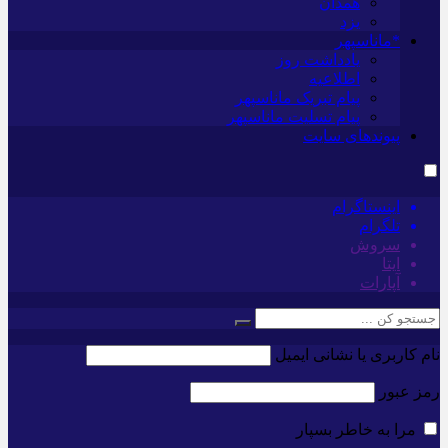
همدان
یزد
*ماناسپهر
یادداشت روز
اطلاعیه
پیام تبریک ماناسپهر
پیام تسلیت ماناسپهر
پیوندهای سایت
اینستاگرام
تلگرام
سروش
ایتا
آپارات
نام کاربری یا نشانی ایمیل
رمز عبور
مرا به خاطر بسپار