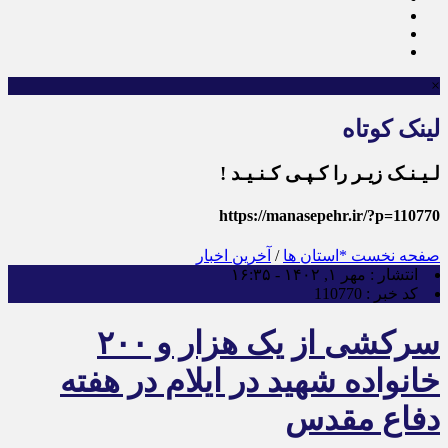
×
لینک کوتاه
لـیـنـک زیـر را کـپـی کـنـیـد !
https://manasepehr.ir/?p=110770
صفحه نخست
*استان ها
/
آخرین اخبار
انتشار :
مهر ۱, ۱۴۰۲ - ۱۶:۳۵
کد خبر :
110770
سرکشی از یک هزار و ۲۰۰
خانواده شهید در ایلام در هفته
دفاع مقدس