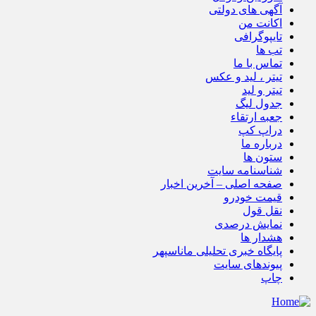
آگهی های دولتی
اکانت من
تایپوگرافی
تب ها
تماس با ما
تیتر ، لید و عکس
تیتر و لید
جدول لیگ
جعبه ارتقاء
دراپ کپ
درباره ما
ستون ها
شناسنامه سایت
صفحه اصلی – آخرین اخبار
قیمت خودرو
نقل قول
نمایش درصدی
هشدار ها
پایگاه خبری تحلیلی ماناسپهر
پیوندهای سایت
چاپ