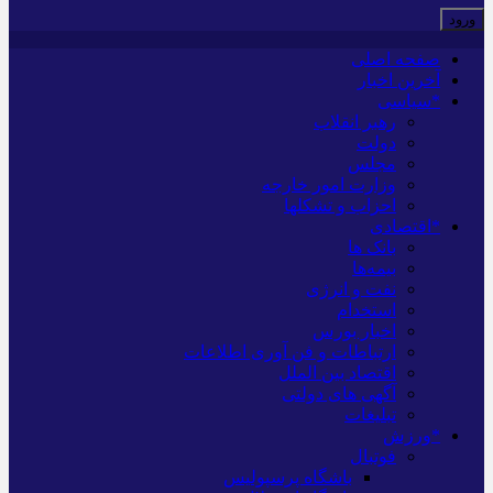
صفحه اصلی
آخرین اخبار
*سیاسی
رهبر انقلاب
دولت
مجلس
وزارت امور خارجه
احزاب و تشکلها
*اقتصادی
بانک ها
بیمه‌ها
نفت و انرژی
استخدام
اخبار بورس
ارتباطات و فن آوری اطلاعات
اقتصاد بین الملل
آگهی های دولتی
تبلیغات
*ورزش
فوتبال
باشگاه پرسپولیس