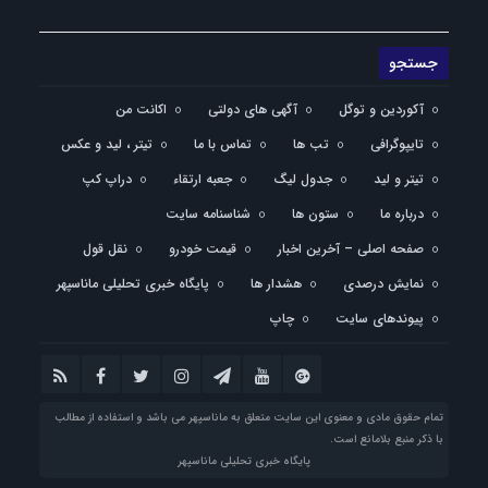
آکوردین و توگل
آگهی های دولتی
اکانت من
تایپوگرافی
تب ها
تماس با ما
تیتر ، لید و عکس
تیتر و لید
جدول لیگ
جعبه ارتقاء
دراپ کپ
درباره ما
ستون ها
شناسنامه سایت
صفحه اصلی – آخرین اخبار
قیمت خودرو
نقل قول
نمایش درصدی
هشدار ها
پایگاه خبری تحلیلی ماناسپهر
پیوندهای سایت
چاپ
تمام حقوق مادی و معنوی این سایت متعلق به ماناسپهر می باشد و استفاده از مطالب
با ذکر منبع بلامانع است.
پایگاه خبری تحلیلی ماناسپهر