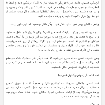
گرفتگی کمتری دارند. سرماخوردگی به‌ندرت نیاز به اقدام پزشکی دارد و فقط با
استراحت و سوپ و مایعات برطرف می‌شود. اما اگر تبتان بالاتر رفت و بدن‌درد
و لرز هم داشتید پس به‌احتمال زیاد دچار آنفلوانزا شده‌اید و اگر علائم بیشتر از
دو سه روز طول کشیدند باید به پزشک مراجعه کنید.
وقتی حالتان بهتر شود شاید فکر کنید دیگر ناقل نیستید؛ اما این‌طور نیست:
. در مورد آنفلوانزا پیش از اینکه احساس ناخوشی‌تان شروع شود ناقل هستید
و تا پنج تا هفت روز بعد از شروع علائم می‌توانید این ویروس را انتقال دهید.
کودکان و افرادی که ضعف سیستم ایمنی را دارند بیشتر از این هم می‌توانند
ناقل باشند. چون این افراد دیرتر و سخت‌تر می‌توانند خود را از ویروس خلاص
کنند، حتی اگر احساس کنند حالشان بهتر شده است.
پس خفیف شدن علائم دلیل نمی‌شود که شما دیگر ناقل نباشید، بلکه سیستم
ایمنی‌تان در حال سرکوب علائم است و به این خاطر شما احساس می‌کنید بهتر
شده‌اید درحالی‌که همچنان ناقل هستید.
تب غده دار (مونونوکلئوز عفونی)
تب غده‌ای راه‌های سرایت محدودتری دارد و معمولاً فقط از طریق تماس
مستقیم با بزاق دهان منتقل می‌شود و به همین دلیل گاهی به آن بیماری
بوسه می‌گویند. بعد از اینکه احساس کردید حالتان خوب شده است می‌توانید
به زندگی روزمره خود ادامه دهید.
سرخک