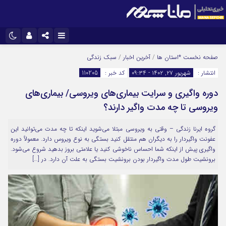
نام کاربری یا نشانی ایمیل
اینستاگرام
تلگرام
صفحه نخست
*استان ها
/
آخرین اخبار
/
سبک زندگی
انتشار :
شهریور ۲۷, ۱۴۰۲ - ۰۹:۳۴
کد خبر :
110205
سروش
ایتا
دوره واگیری و سرایت بیماری‌های ویروسی/ بیماری‌های
رمز عبور
آپارات
ویروسی تا چه مدت واگیر دارند؟
گروه ایرنا زندگی – وقتی به ویروسی مبتلا می‌شوید اینکه تا چه مدت می‌توانید این
مرا به خاطر بسپار
عفونت واگیردار را به دیگران هم منتقل کنید بستگی به نوع ویروس دارد. معمولاً دوره
واگیری پیش از اینکه شما احساس ناخوشی کنید یا علامتی بروز بدهید شروع می‌شود.
برونشیت طول مدت واگیردار بودن برونشیت بستگی به علت آن دارد. در […]