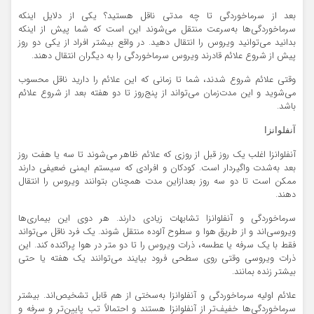
بعد از سرماخوردگی تا چه مدتی ناقل هستید؟ یکی از دلایل اینکه
سرماخوردگی‌ها به‌سرعت منتقل می‌شوند این است که شما پیش از اینکه
بدانید می‌توانید ویروس را انتقال دهید. در واقع بیشتر افراد از یکی دو روز
پیش از شروع علائم قادرند ویروس سرماخوردگی را به دیگران انتقال دهند.
وقتی علائم شروع شدند، شما تا زمانی که این علائم را دارید ناقل محسوب
می‌شوید و این مدت‌زمان می‌تواند از پنج‌روز تا دو هفته بعد از شروع علائم
باشد.
آنفلوانزا
آنفلوانزا اغلب یک روز قبل از روزی که علائم ظاهر می‌شوند تا سه یا هفت روز
بعد به‌شدت واگیردار است. کودکان و افرادی که سیستم ایمنی ضعیفی دارند
ممکن است تا دو سه روز بعدازاین مدت همچنان بتوانند ویروس را انتقال
دهند.
سرماخوردگی و آنفلوانزا تشابهات زیادی دارند. هر دوی این بیماری‌ها
ویروسی‌اند و از طریق هوا و سطوح آلوده منتقل شوند. یک فرد ناقل می‌تواند
فقط با یک سرفه یا عطسه، ذرات ویروس را تا دو متر در هوا پراکنده کند. این
ذرات ویروسی وقتی روی سطحی فرود بیایند می‌توانند یک هفته یا حتی
بیشتر زنده بمانند.
علائم اولیه سرماخوردگی و آنفلوانزا به‌سختی از هم قابل تشخیص‌اند. بیشتر
سرماخوردگی‌ها خفیف‌تر از آنفلوانزا هستند و احتمالاً تب پایین‌تر و سرفه و