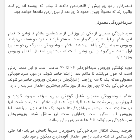
آبله‌مرغان از دو روز پیش از ظاهرشدن دانه‌ها تا زمانی که پوسته اندازی کنند
واگیردارند که معمولاً چیزی حدود ۵ روز بعد از بیرون‌زدن دانه‌ها خواهد بود.
سرماخوردگی معمولی
سرماخوردگی معمولی از یکی دو روز قبل از ظاهرشدن علائم تا زمانی که تمام
این علائم برطرف شوند واگیردار است. بیشتر افراد تا حدود دو هفته می‌توانند
ویروس سرماخوردگی را انتقال دهند. علائم سرماخوردگی معمولاً طی دو سه روز
اول شدت می‌گیرند و این زمانی است که بیشترین احتمال انتقال ویروس
وجود دارد.
دوره نهفتگی ویروس سرماخوردگی ۲۴ تا ۷۲ ساعت است و این مدت زمانی
است که طول می‌کشد تا علائم بعد از ابتلا ظاهر شوند. در مورد سرماخوردگی
معمولی علائم یک تا سه روز بعد از قرارگرفتن در معرض ویروس ظاهر می‌شوند.
سرماخوردگی یک تا چهار روز بعد از بروز علائم بیشترین احتمال سرایت را دارد.
علائم سرماخوردگی معمولی شامل گرفتگی بینی، سرفه، سردرد، گلودرد و
آبریزش بینی می‌شود؛ اما همه افراد لزوماً همه این علائم را ندارند و شدت آنها
نیز متفاوت است. بیشتر سرماخوردگی‌ها حدود یک هفته طول می‌کشند؛ اما
ویروس آن ممکن است بعدازاین مدت نیز منتقل شود. ویروس‌های
سرماخوردگی می‌توانند تا ۴ هفته در بدن باقی بمانند.
هرچند ریسک انتقال سرماخوردگی به‌مرورزمان سریعاً کاهش می‌یابد؛ اما حتی
اگر علائمی نداشته باشید باز هم احتمال آلوده‌کردن دیگران وجود دارد.