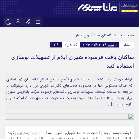
نام کاربری یا نشانی ایمیل
اینستاگرام
تلگرام
صفحه نخست
*استان ها
/
آخرین اخبار
انتشار :
شهریور ۲۶, ۱۴۰۲ - ۱۲:۳۳
کد خبر :
110162
سروش
ایتا
ساکنان بافت فرسوده شهری ایلام از تسهیلات نوسازی
رمز عبور
آپارات
استفاده کنند
فرشاد دوستی روز یکشنبه در جلسه شورای تأمین مسکن استان ایلام بیان کرد: افرادی
مرا به خاطر بسپار
که املاک مسکونی آنها در محدوده بافت‌های ناکارآمد شهری قرار دارد می‌توانند با
مراجعه به سامانه ثبت‌نام تسهیلات نوسازی بافت‌های فرسوده شرکت بازآفرینی شهری
ایران به نشانی facility.udrc.ir نسبت به ثبت نام جهت اخذ تسهیلات اقدام کنند. وی
افزود: پس از […]
فرشاد دوستی روز یکشنبه در جلسه شورای تأمین مسکن استان ایلام بیان کرد: