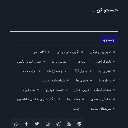
جستجو کن …
آکوردین و توگل
آگهی های دولتی
اکانت من
تایپوگرافی
تب ها
تماس با ما
تیتر ، لید و عکس
تیتر و لید
جدول لیگ
جعبه ارتقاء
دراپ کپ
درباره ما
ستون ها
شناسنامه سایت
صفحه اصلی – آخرین اخبار
قیمت خودرو
نقل قول
نمایش درصدی
هشدار ها
پایگاه خبری تحلیلی ماناسپهر
پیوندهای سایت
چاپ