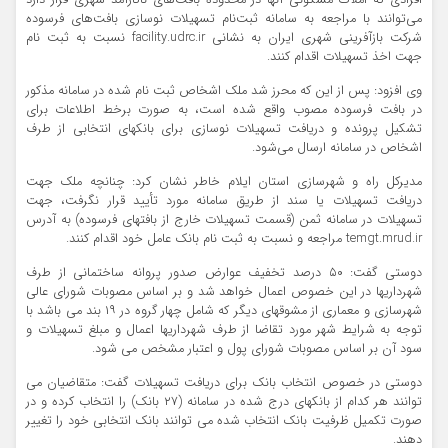
افرادی که املاک مسکونی آنها در محدوده بافت‌های ناکارآمد شهری قرار دارد
می‌توانند با مراجعه به سامانه ثبت‌نام تسهیلات نوسازی بافت‌های فرسوده
شرکت بازآفرینی شهری ایران به نشانی facility.udrc.ir نسبت به ثبت نام
جهت اخذ تسهیلات اقدام کنند.
وی افزود: پس از این که محرز شد ملک اشخاص ثبت نام شده در سامانه مذکور
در بافت فرسوده مصوب واقع شده است، به صورت برخط اطلاعات برای
تشکیل پرونده و دریافت تسهیلات نوسازی برای بانکهای انتخابی از طرف
اشخاص در سامانه ارسال می‌شود.
مدیرکل راه و شهرسازی استان ایلام خاطر نشان کرد: چنانچه ملک جهت
دریافت تسهیلات یا سند از طریق سامانه مورد تأیید قرار نگرفت، جهت
تسهیلات در سامانه ثمن (قسمت تسهیلات خارج از بافتهای فرسوده) به آدرس
temgt.mrud.ir مراجعه و نسبت به ثبت نام بانک عامل خود اقدام کنند.
دوستی گفت: ۵۰ درصد تخفیف عوارض صدور پروانه ساختمانی از طرف
شهرداریها در این خصوص اعمال خواهد شد و بر اساس مصوبات شورای عالی
شهرسازی و معماری از مشوقهای دیگر که شامل چهار گروه در ۱۹ بند می باشد با
توجه به شرایط شهر مورد تقاضا از طرف شهرداریها اعمال و مبلغ تسهیلات و
سود آن بر اساس مصوبات شورای پول و اعتبار مشخص می شود.
دوستی در خصوص انتخاب بانک برای دریافت تسهیلات گفت: متقاضیان می
توانند هر کدام از بانکهای درج شده در سامانه (۲۷ بانک) را انتخاب کرده و در
صورت تکمیل ظرفیت بانک انتخاب شده می توانند بانک انتخابی خود را تغییر
دهند.