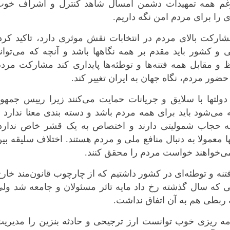
کرمانشاه
‌رغم همه تمهیدات دشمن امسال شاهد کنترل و اشراف خوب
ی را برای مردم امن نگه داریم.
کهگلویه و بویر
گلستان
شارکت بالای مردم در انتخابات نقش موثری دارد، تاکید کرد
گیلان
و کشور باید مقدم بر همه نگاهها باشد و آنچه که می‌توان
لرستان
 و مقابل همه فتنه‌ها و توطئه‌ها پایداری کند مشارکت مرد
مازندران
مرکزی
ولتها با سلایق و جریانات حمایت می‌کنند زیرا رییس جمهو
هرمزگان
‌شود باید برای همه مردم باشد و دسته بندی معنا ندارد و
همدان
یحه حجاب شمولیتی دارند و اختصاص به یک قشر خاص ندارد.
یزد
ا معمولا به دنبال منافع ملی و مردم هستند. اختلاف سلیقه بی
می‌خواهند خواست مردم را محقق کنند.
ه و توطئه‌ای در کشور داشتیم که از چارچوب قانون‌مند خار
 که سال گذشته رخ داد مایه تاثر مسئولان و جامعه شد ولی
که ربطی هم به آن اتفاق نداشت.
رنامه ریزی خوب توانست ارز ترجیحی و حادثه بنزین را مدیری