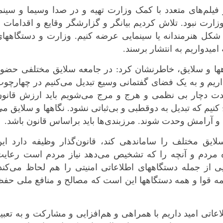
بوشهر
فیلم‌های متعدد با کمک وزارت تهیه و در صدا وسیما و سینم
وزارت نبود. تلاش کردیم بیانگر و گزارشگر وقایع و اقدامات 
تهران
 شکل هنرمندانه یا سینمایی عرضه کنیم. وزارت و دستگاهها
چهار محال و بخ
میدواریم به انتشار برسند.
خراسان جنوبی
خراسان رضوی
اهها و سلایق، خاطرنشان کرد: در جامعه سلایق مختلفی حضو
خراسان شمال
ذاریم و به یک فضای گفتمانی وسیع تبدیل می‌کنیم در چهارچو
دت دچار بی نظمی و هرج و مرج‌ می‌شویم باید ارزش قانون
خوزستان
نیم که تبدیل به دوقطبی و بی‌ثباتی نشود. نگاهها و سلایق م
زنجان
 آرامش وحدت شوند. مرزبندی‌ها باید براساس قانون باشد.
سمنان
سیستان و بلو
ایق مختلف را ساماندهی کند، قانون‌گذار وظیفه دارد این
فارس
گاه مردم و آنچه را که تشخیص می‌دهد نیاز مردم است رعای
یی از جمله دستگاههای اطلاعاتی امنیتی را هم لحاظ می‌کند
قزوین
ه قوا و همه دستگاهها این است که مصالح و منافع ملی حف
قم
کردستان
کرمان
اتی امید داریم با همراهی و هم‌افزایی و مشارکت و به تعبی