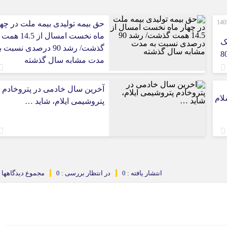
صورت‌های مالی 3 ماهه نخست 1405
حق بیمه تولیدی بیمه ملت در چها
ماه نخست امسال از 14.5 همت
ک
گذشت/ رشد 90 درصدی نسبت 
 ایران/ درآمد عملیاتی 80
مدت مشابه سال گذشته
آخرین سال خادمی در پتروخادم
لام
پتروشیمی ایلام، شاید …
انتشار یافته : 0
در انتظار بررسی : 0
مجموع دیدگاهها : 