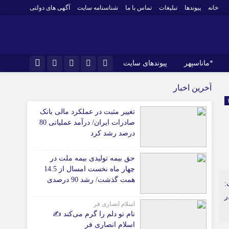
خانه
پیوندها
تبلیغات
تماس با ما
شناسنامه سایت
آگهی های دولتی
*ماناسپهر
پیوندهای سایت
نام کاربری یا نشانی ایمیل
*ورزش
اینستاگرام
آخرین اخبار
فوتبال
تلگرام
تغییر مثبت در عملکرد مالی بانک
باشگاه پرسپولیس
رمز عبور
صادرات ایران/ درآمد عملیاتی 80
سروش
باشگاه استقلال
درصد رشد کرد
کشتی و وزنه‌برداری
ایتا
حق بیمه تولیدی بیمه ملت در
ورزشهای رزمی
مرا به خاطر بسپار
آپارات
چهار ماه نخست امسال از 14.5
 آوری اطلاعات
ورزش زنان
همت گذشت/ رشد 90 درصدی
:
لل
توپ و تور
نسبت به مدت مشابه سال
ر
گذشته
ی
سایر حوزه ها
اسلام انصاری فر
نام تو دلم را گرم می‌کند ✍️
اسلام انصاری فر
*جامعه