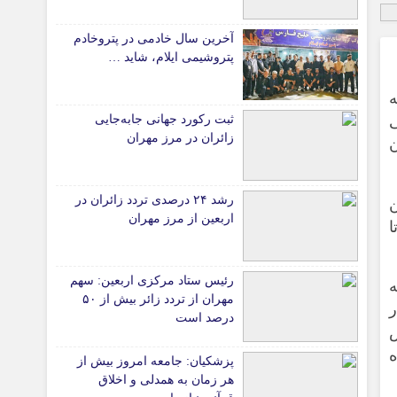
دانشگاه
آخرین سال خادمی در پتروخادم
آموزش و پرورش
پتروشیمی ایلام، شاید …
بهداشت و درمان
سبک زندگی
ی
ثبت رکورد جهانی جابه‌جایی
حوادث، انتظامی
زائران در مرز مهران
ن
شهری و رفاهی
شهرداری و شورای شهر
رشد ۲۴ درصدی تردد زائران در
ین
اربعین از مرز مهران
ا
*ماناسپهر
قی
یادداشت روز
رئیس ستاد مرکزی اربعین: سهم
ی
اطلاعیه
ه
مهران از تردد زائر بیش از ۵۰
ر
پیام تبریک ماناسپهر
درصد است
ش
پیام تسلیت ماناسپهر
ه
پزشکیان: جامعه امروز بیش از
پیوندهای سایت
هر زمان به همدلی و اخلاق