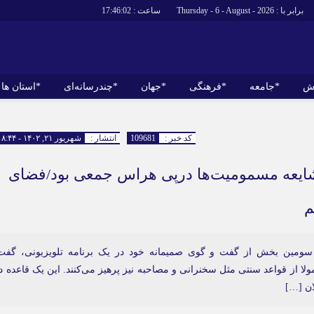
برابر با : Thursday - 6 - August - 2026
ساعت :
17:46:03
ش
*جامعه
*فرهنگی
*جهان
*چندرسانه‌ای
*استان ها
*سیاسی
*اقتصادی
رهبر انقلاب
بانک ها
کد خبر :
109681
انتشار :
شهریور ۲۱, ۱۴۰۲ - ۱۸:۴۴
دولت
بیمه‌ها
شایعه مسمومیت‌ها درپی هراس جمعی بود/فضای
مجلس
نفت و انرژی
وزارت امور خارجه
استخدام
م
احزاب و تشکلها
اخبار بورس
ارتباطات و فن
مین بخش از گفت و گوی صمیمانه خود در یک برنامه تلویزیونی، گفت
اقتصاد بین الم
ولا از قواعد سنتی مثل سخنرانی و مصاحبه نیز پرهیز می‌کنند. این یک قاعده د
آگهی های دولت
ان […]
تبلیغات