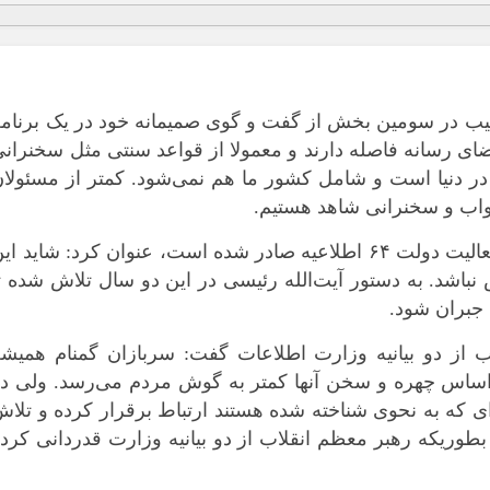
ب در سومین بخش از گفت و گوی صمیمانه خود در یک برنامه
ضای رسانه فاصله دارند و معمولا از قواعد سنتی مثل سخنران
 در دنیا است و شامل کشور ما هم نمی‌شود. کمتر از مسئولا
اب و سخنرانی شاهد هستیم.
وزیر اطلاعات با بیان اینکه در این دو سال فعالیت دولت ۶۴ اطلاعیه صادر شده است، عنوان کرد: شاید ا
س نباشد. به دستور آیت‌الله رئیسی در این دو سال تلاش شده ت
*چندرسانه‌ای
*استان ها
 جبران شود.
فیلم
آذربایجان شر
گالری
آذربایجان غرب
ب از دو بیانیه وزارت اطلاعات گفت: سربازان گمنام همیش
 اساس چهره و سخن آنها کمتر به گوش مردم می‌رسد. ولی د
اینفوگرافی
اردبیل
ی که به نحوی شناخته شده هستند ارتباط برقرار کرده و تلا
عکس
اصفهان
دهد بطوریکه رهبر معظم انقلاب از دو بیانیه وزارت قدردانی کرد
صوت و فیلم
البرز
ایلام