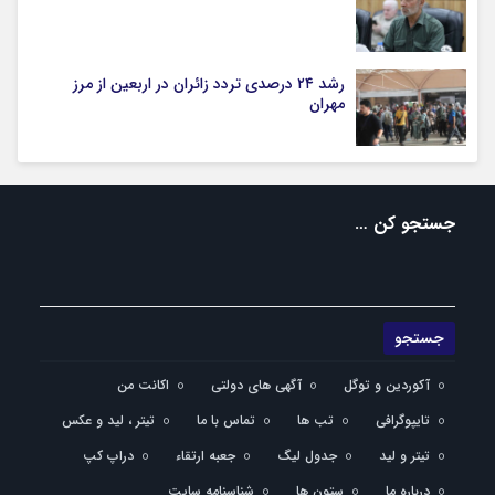
رشد ۲۴ درصدی تردد زائران در اربعین از مرز
مهران
جستجو کن …
آکوردین و توگل
آگهی های دولتی
اکانت من
تایپوگرافی
تب ها
تماس با ما
تیتر ، لید و عکس
تیتر و لید
جدول لیگ
جعبه ارتقاء
دراپ کپ
درباره ما
ستون ها
شناسنامه سایت