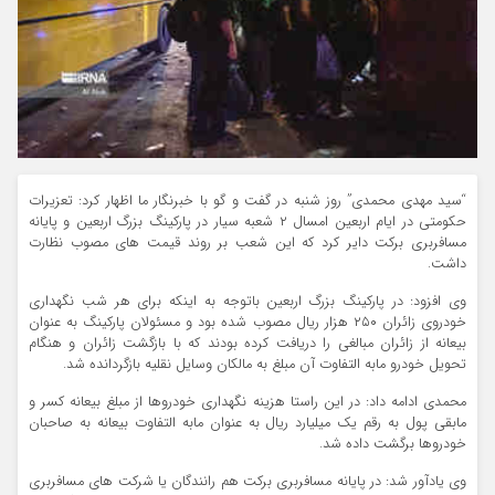
“سید مهدی محمدی” روز شنبه در گفت و گو با خبرنگار ما اظهار کرد: تعزیرات
حکومتی در ایام اربعین امسال ۲ شعبه سیار در پارکینگ بزرگ اربعین و پایانه
مسافربری برکت دایر کرد که این شعب بر روند قیمت های مصوب نظارت
داشت.
وی افزود: در پارکینگ بزرگ اربعین باتوجه به اینکه برای هر شب نگهداری
خودروی زائران ۲۵۰ هزار ریال مصوب شده بود و مسئولان پارکینگ به عنوان
بیعانه از زائران مبالغی را دریافت کرده بودند که با بازگشت زائران و هنگام
تحویل خودرو مابه التفاوت آن مبلغ به مالکان وسایل نقلیه بازگردانده شد.
محمدی ادامه داد: در این راستا هزینه نگهداری خودروها از مبلغ بیعانه کسر و
مابقی پول به رقم یک میلیارد ریال به عنوان مابه التفاوت بیعانه به صاحبان
خودروها برگشت داده شد.
وی یادآور شد: در پایانه مسافربری برکت هم رانندگان یا شرکت های مسافربری