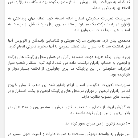
که اقدام به دریافت مبالغی بیش از نرخ مصوب کرده بودند مکلف به بازگرداندن
اضافه بها به زائران شدند.
سرپرست تعزیرات حکومتی استان ایلام اضافه کرد: اضافه بهای پرداختی به
زائران در پایانه برکت یک میلیارد و ۲۵۰ میلیون ریال بود که قبل از عزیمت به
استان های مبدا به حساب واریز شد.
محمدی بیان کرد: همچنین مدارک هویتی و شناسایی رانندگان و اتوبوس آنها
نیز یاداشت شد تا به عنوان یک تخلف عمومی با آنها برخورد قانونی انجام گیرد.
وی با بیان اینکه هزینه عودت شده به زائران در همان محل پارکینگ های برکت
و اربعین به حساب زائران برگشت داده می شد، تاکید کرد: استقرار شعب سیار
تعزیرات حکومتی در این پارکینگ ها برای جلوگیری از تخلف بسیار موثر و
بازدارنده بود.
سرپرست تعزیرات حکومتی استان ایلام یادآور شد: این شعب تا زمان خروج
تمامی زائران اربعین از مهران در محل های پارکینگ اربعین و برکت استقرار و بر
قیمت های مصوب نظارت دارند.
به گزارش ایرنا، از ابتدای ماه صفر تا کنون بیش از سه میلیون و ۳۰۰ هزار نفر
زائر اربعین از مرز مهران تردد داشته اند.
۶۰ درصد زائران از مرز مهران عبور کرده اند.
مرز مهران به واسطه نزدیکی مسافت به عتبات عالیات و امنیت طول مسیر در