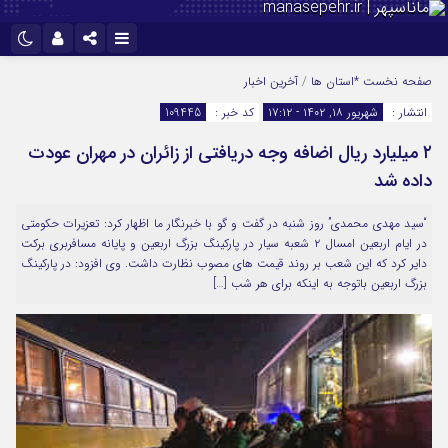
نام کاربری یا نشانی ایمیل
اینستاگرام
تلگرام
صفحه نخست
*استان ها
/
آخرین اخبار
انتشار :
شهریور ۱۸, ۱۴۰۲ - ۱۷:۱۲
کد خبر :
109445
سروش
ایتا
۲ میلیارد ریال اضافه وجه دریافتی از زائران در مهران عودت
رمز عبور
آپارات
داده شد
“سید مهدی محمدی” روز شنبه در گفت و گو با خبرنگار ما اظهار کرد: تعزیرات حکومتی
مرا به خاطر بسپار
در ایام اربعین امسال ۲ شعبه سیار در پارکینگ بزرگ اربعین و پایانه مسافربری برکت
دایر کرد که این شعب بر روند قیمت های مصوب نظارت داشت. وی افزود: در پارکینگ
بزرگ اربعین باتوجه به اینکه برای هر شب […]