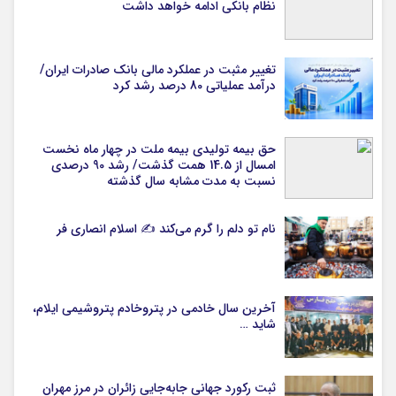
نظام بانکی ادامه خواهد داشت
تغییر مثبت در عملکرد مالی بانک صادرات ایران/
درآمد عملیاتی 80 درصد رشد کرد
حق بیمه تولیدی بیمه ملت در چهار ماه نخست
امسال از 14.5 همت گذشت/ رشد 90 درصدی
نسبت به مدت مشابه سال گذشته
نام تو دلم را گرم می‌کند ✍️ اسلام انصاری فر
آخرین سال خادمی در پتروخادم پتروشیمی ایلام،
شاید …
ثبت رکورد جهانی جابه‌جایی زائران در مرز مهران