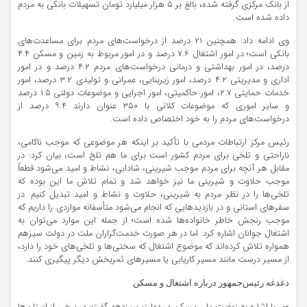
از بانک مرکزی گرفته شده، بالغ بر ۵ هزار میلیارد تومان تسهیلات بانکی به مردم
داده شده است.
وی ادامه داد: همچنین ۲۱ درصد از درخواست‌های مردم برای مساعدت‌های
بانکی است؛ در امور اشتغال ۷.۶ درصد و در امور مربوط به زمین و مسکن ۴.۴
درصد، در امور بهداشتی و درمانی درخواست‌های مردم ۴.۲ درصد و در امور
اداری و مدیریتی ۴.۲ درصد، امور زیربنایی، عمرانی و تولیدی ۳.۲ درصد، امور
خدمات حمایتی ۲.۷، امور حاکمیتی، امور اجرایی و موضوعات دولتی ۱.۵ درصد
و سایر اموری که موضوعات کلانی با ۳۵۰ عنوان دارند ۹.۴ درصد از
درخواست‌های مردم را به خود اختصاص داده است.
رئیس مرکز ارتباطات مردمی با تأکید بر اینکه هر موضوعی که موجب ناکامی،
ناراحتی و تلخی برای مردم کشور است برای ما هم تلخ است، بیان کرد: در
مقابل هر آنچه برای مردم موجب شیرینی، شادابی، نشاط و امید می‌شود قطعاً
موجب حلاوت و شیرینی ما نیز خواهد شد و تمام تلاش ما این بوده که
تلخی‌ها را در نظر مردم به شیرینی، حلاوت و نشاط و امید تبدیل کنیم. در
سفرهای استانی و در بازدیدهایی که انجام می‌شود متأسفانه مواردی را داریم که
موجب رنجش خاطر خانواده‌ها شده است؛ از جمله این موارد می‌توان به
اشتغال جوانان اشاره کرد. اما در هر صورت خدمت‌گزاران ملت در دولت سیزهم
همواره تلاش کرده‌اند که موضوع اشتغال که سختی‌ها و تلخی‌های خود را دارد،
از مسیر درست مانند مسیر کاریابی یا مسیرهای ثمربخش دیگر پیگیری ‌کنند.
دغدغه رئیس‌جمهور درباره اشتغال و مسکن