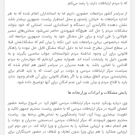
که با مردم ارتباطات دارند را رصد می‌کنم.
از سراسر کشور مراجعات حضوری داریم اما به استانداران اعلام شده که به هر
اندازه مراجعات به خیابان پاستور و محل استقرار ریاست جمهوری بیشتر باشد
نشان دهنده ناکارآمدی آن دستگاه و استانداری است. استانی که خود بتواند
مشکلات مردم را حل کند هیچ‌گاه شهروندی حاضر نمی‌شود سختی‌های مسیر
طولانی را طی کرده و برای حل مشکل خود به ریاست جمهوری مراجعه کند.
البته درخصوص برخی مراجعات باید این نکته را بیان کنم که مشکلاتشان قبلا
در سطح استان مطرح شده اما به دلیل اینکه مشکل قابل حل نبوده یا راهکار
قانونی برای آن وجود نداشته مردم نتوانسته‌اند جواب مناسبی بگیرند و به
همین دلیل به پایتخت آمده اند. همواره سعی کرده‌ایم که جواب‌مان به مردم
اقدامی یا اغنایی باشد. به همه مدیران در سراسر کشور هم اعلام شده که
سیاست مرکز ارتباطات مردمی و دولت بر این است که یا باید اقدام برای
رضایتمندی مردم اتفاق بیفتد و یا اگر راهکار قانونی برای آن اقدام وجود ندارد
باید با اقناع مردم و بیان علت این عدم امکان برای آنها توضیح داده شود.
پایش مشکلات و ایرادات وزارتخانه ها
وی درباره رویکرد جدید مرکز ارتباطات مردمی اظهار کرد: در شروع برنامه حضور
اعضای کابینه در مرکز ارتباطات مردمی که با حضور ریاست محترم جمهور تاکید و
تقویت بیشتری پیدا کرد، ابتدا پاسخگویی به تماس‌های برخط بود. ریاست
محترم جمهور فرمودند که مرکز ارتباطات مردمی تب‌سنجی مدیران و دولت را
هم انجام دهد و ارزیابی عملکرد را به مدیران و وزرا ارائه کند. در دور دوم این
ارزیابی عملکرد را هم برای وزرا بدون تعارف و شفاف در حضور خبرنگاران برای