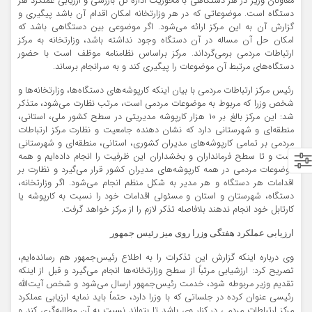
معاونان وزیر در هر دستگاهی با محوریت اداره کل بازرسی و ارزیابی عملکرد هر
دستگاه است. موضوعاتی که در هر وزارتخانه امکان اقدام آن باشد پیگیری و
گزارش آن به این مرکز ارائه می‌شود. اگر موضوعی بین دستگاهی باشد که
امکان حل آن مساله در آن دستگاه وجود نداشته باشد، وزارتخانه به مرکز
ارتباطات مردمی برمی‌گرداند. مرکز براساس نظامنامه موظف است با حضور
دستگاه‌های مرتبط آن موضوعات را پیگیری کند و به سرانجام برساند.
رئیس مرکز ارتباطات مردمی با بیان اینکه کارپوشه‌های دستگاه‌ها، وزارتخانه‌ها و
شخص وزرا که مربوط به موضوعات مردمی است، مرتب نظارت می‌شود، متذکر
شد: این مرکز بالغ بر ۱۰ هزار کارپوشه مدیریتی در سطح کشور ملی، استانی،
منطقه‌ای و شهرستانی دارد که نشان دهنده جامعیت و نظارت مرکز ارتباطات
مردمی بر تمامی کارپوشه‌های مدیران کشوری، استانی، منطقه‌ای و شهرستانی
است و تا سطح فرمانداران و بخشداران این ظرفیت را انجام داده‌ایم و همه
موضوعات مردمی در همه کارپوشه‌های مدیران کشور قرار می‌گیرد و نظارت بر
اقدامات هر دستگاه و هر مدیر به شکل منظم انجام می‌شود. اگر وزارتخانه‌،
دستگاه، شهرستان و استان و مسئولی اقدامات خود را نسبت به کارپوشه یا
کارتابل خود انجام ندهند بلافاصله تذکر لازم را از مرکز خواهد گرفت.
ارزیابی عملکرد هفتگی وزرا روی میز رئیس جمهور
وی درباره اینکه گزارش این تذکرات را به اطلاع رئیس‌جمهور هم رسانده‌ایم،
تصریح کرد: ارزشیابی مرتباً از سطح وزارتخانه‌ها انجام می‌گیرد و قبل از اینکه
تقدیم وزیر مربوطه شود، خدمت رئیس‌جمهور ارسال می‌شود و شخص آیت‌الله
رئیسی عنوان کرده در جلساتی که با وزرا دارد، حتماً باید نمایه‌ ارزیابی عملکرد
مرکز ارتباطات مردمی در کنار وی باشد تا بتواند نسبت به آن مطالبه‌گری کند و