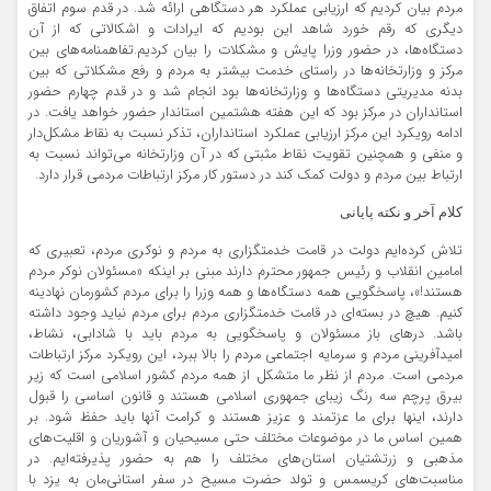
مردم بیان کردیم که ارزیابی عملکرد هر دستگاهی ارائه شد. در قدم سوم اتفاق
دیگری که رقم خورد شاهد این بودیم که ایرادات و اشکالاتی که از آن
دستگاه‌ها، در حضور وزرا پایش و مشکلات را بیان کردیم.تفاهمنامه‌های بین
مرکز و وزارتخانه‌ها در راستای خدمت بیشتر به مردم و رفع مشکلاتی که بین
بدنه مدیریتی دستگاه‌ها و وزارتخانه‌ها بود انجام شد و در قدم چهارم حضور
استانداران در مرکز بود که این هفته هشتمین استاندار حضور خواهد یافت. در
ادامه رویکرد این مرکز ارزیابی عملکرد استانداران، تذکر نسبت به نقاط مشکل‌دار
و منفی و همچنین تقویت نقاط مثبتی که در آن وزارتخانه می‌تواند نسبت به
ارتباط بین مردم و دولت کمک کند در دستور کار مرکز ارتباطات مردمی قرار دارد.
کلام آخر و نکته پایانی
تلاش کرده‌ایم دولت در قامت خدمتگزاری به مردم و نوکری مردم، تعبیری که
امامین انقلاب و رئیس جمهور محترم دارند مبنی بر اینکه «مسئولان نوکر مردم
هستند!»، پاسخگویی همه دستگاه‌ها و همه وزرا را برای مردم کشورمان نهادینه
کنیم. هیچ در بسته‌ای در قامت خدمتگزاری مردم برای مردم نباید وجود داشته
باشد. درهای باز مسئولان و پاسخگویی به مردم باید با شادابی، نشاط،
امیدآفرینی مردم و سرمایه اجتماعی مردم را بالا ببرد، این رویکرد مرکز ارتباطات
مردمی است. مردم از نظر ما متشکل از همه مردم کشور اسلامی‌ است که زیر
بیرق پرچم سه رنگ زیبای جمهوری اسلامی هستند و قانون اساسی را قبول
دارند، اینها برای ما عزتمند و عزیز هستند و کرامت آنها باید حفظ شود. بر
همین اساس ما در موضوعات مختلف حتی مسیحیان و آشوریان و اقلیت‌های
مذهبی و زرتشتیان استان‌های مختلف را هم به حضور پذیرفته‌ایم. در
مناسبت‌های کریسمس و تولد حضرت مسیح در سفر استانی‌مان به یزد با