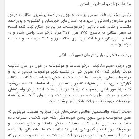
مکاتبات زیاد دو استان با پاستور
رئیس مرکز ارتباطات مردمی ریاست جمهوری در ادامه بیشترین مکاتبات در دور
دوم سفرهای استانی را مربوط به استان‌های خوزستان و کهگیلویه و بویراحمد
دانست و گفت: تعداد بالایی از درخواست‌ها در این دو استان ثبت شده است؛
در سفر استانی به یاسوج ۲۷۵ هزار ۳۷۳ مورد درخواست واصل شده و در
استان خوزستان نیز با افتخار پذیرای ۲۴۸ هزار و ۳۶۸ مورد نامه و مطالبات
مردم بوده‌ایم.
پرداخت ۵ هزار میلیارد تومان تسهیلات بانکی
وی درباره حجم مکاتبات، درخواست‌ها و موضوعات در طول دو سال فعالیت
دولت یادآور شد: ۳۵۰ عنوان کلی در تقسیم‌بندی موضوعات مردمی داریم و
موضوعات اصلی درخواست‌ها نیز به هشت بخش درخواست، شکایت، انتقاد،
گزارش، طرح، ایده، پیشنهاد، تقدیر و تشکر و ابراز احساسات تقسیم می‌شود
که حوزه امور بانکی و تسهیلات وام ۴۱ درصد از تعداد نامه‌ها و درخواست‌های
مردمی را در دور اول و دوم در خود جای داده و می‌توان گفت تقریباً همه
موضوعات مربوط به تسهیلات بانکی انجام شده است.
حجت‌الاسلام والمسلمین صالحی خاطرنشان کرد: امروز به قطعیت می‌گویم که
هیچ درخواست وامی بدون پاسخ نبوده؛ مگر اینکه خود شخص انصراف داده
باشد یا به عنوان مثال شاید مشکلات بانکی داشته و امکان ضمانت و
موضوعات مربوط به پیگیری‌های بانکی نداشته است اما تقاضاهای ارائه شده
در دور اول سفرهای استانی برای دریافت تسهیلات محقق شده و با اعتباری که