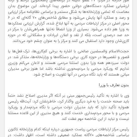
امور خارجه در مرکز، ۴۷ عضو کابینه در برنامه‌های پاسخگویی برخط و ارائه
ارزشیابی عملکرد دستگاه‌های دولتی حضور پیدا کرده‌اند. این موضوع بدان
معناست که تمامی وزارتخانه‌ها به شکل مستمر و براساس نظام‌نامه مرکز ارزیابی
و رصد و عملکرد آنها پایش می‌شود و مطابق شاخص‌های ۷۰ گانه‌ای که در ۶
محور اصلی در مرکز ارتباطات مردمی به آنها ابلاغ شده، گزارش ارزیابی‌ عملکردها
به وزرا هم داده می‌شود. بسیاری از وزرا انصافاً نه‌تنها همراهی‌شان با مرکز در
حد صد درصدی است، بلکه از نقد و اعلان ایرادات و مشکلاتی که در حوزه
کاری‌شان وجود دارد استقبال می کنند و مرکز را به عنوان چشم خود می‌دانند.
حجت‌الاسلام والمسلمین صالحی با اشاره به برخی کم‌کاری‌ها، ترک فعل‌ها یا
قصور و تقصیرها در حوزه کاری برخی دستگاه‌ها و وزارتخانه‌ها، متذکر شد: در
دولت سیزدهم همه وزرا بدون استثنا مردمی هستند و اذعان می‌کنم وزیری
نداریم که رویکرد مردمی یا مردم‌محوری نداشته باشد اما هنوز برخی مدیران
میانی هستند که باید نگاه مردمی‌ در آنها تقویت و اصلاح شود.
بدون تعارف با وزرا
وی با اشاره به تأکید رئیس‌جمهور مبنی بر آنکه اگر مدیری اصلاح نشد حتماً
باید صحنه‌ خدمت را به فرد دیگری واگذار کرد، خاطرنشان کرد: آیت‌الله رئیسی
همواره تأکید دارد که باید مدیران دولت مردمی با نگاه مردم‌مدار و رویکرد
مردمی و با محور مردم‌مداری خدمت کنند و هیچ مدیری از این قاعده مستثنا
نیست و نباید از این شاخصه مهم غفلت کند.
رئیس مرکز ارتباطات مردمی ریاست جمهوری درباره اینکه کدام وزارتخانه تاکنون
براساس شاخصه‌های ۷۰گانه عملکرد ضعیفی داشته است، اظهار داشت: در