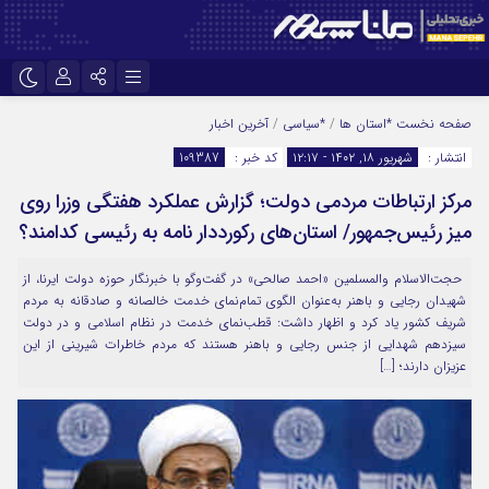
نام کاربری یا نشانی ایمیل
اینستاگرام
تلگرام
صفحه نخست
*استان ها
/
*سیاسی
/
آخرین اخبار
انتشار :
شهریور ۱۸, ۱۴۰۲ - ۱۲:۱۷
کد خبر :
109387
سروش
ایتا
مرکز ارتباطات مردمی دولت؛ گزارش عملکرد هفتگی وزرا روی
رمز عبور
آپارات
میز رئیس‌جمهور/ استان‌های رکورددار نامه به رئیسی کدامند؟
حجت‌الاسلام والمسلمین «احمد صالحی» در گفت‌وگو با خبرنگار حوزه دولت ایرنا، از
مرا به خاطر بسپار
شهیدان رجایی و باهنر به‌عنوان الگوی تمام‌نمای خدمت خالصانه و صادقانه به مردم
شریف کشور یاد کرد و اظهار داشت: قطب‌نمای خدمت در نظام اسلامی و در دولت
سیزدهم شهدایی از جنس رجایی و باهنر هستند که مردم خاطرات شیرینی از این
عزیزان دارند؛ […]