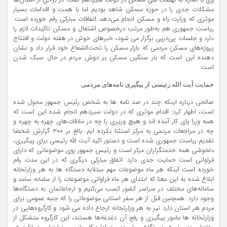
وی با اشاره به نهضت ملی مسکن در دولت سیزدهم گفت: در برخی از استان‌ها
مشکلات جدی را در حوزه مسکن شاهد بودیم اما با همت و اقدامات بسیار
موثری که وزارت راه و مسکن انجام می‌دهد اتفاقات مبارکی رقم خورده است.
ریاست جمهوری هم به‌طور مرتب درخصوص اشتغال و مسکن تاکیدات لازم را
دارد و جلسات پی‌درپی برگزار می شود، خبرهای خوش در هفته دولت و افتتاح
پروژه‌های مسکن مردمی که بازار مسکن را تحت‌الشعاع خود قرار داد و نشان
دهنده این است که بار سنگین مسکن بر دوش مردم در حال سبک شدن
است.
حمایت آیت الله رئیسی از پیگیری نامه‌های مردمی
صالحی درباره اینکه چند در صد نامه ها به شخص رئیس جمهور محول شده
است، اظهار کرد: اقدام موثری که در دولت سیزدهم انجام شده این است که
همه وزرا پای کار آمده اند و هیچ وزیری را چه در ملاقات‌های چهره به چهره و
چه در مراجعات مردمی به مرکز استثنا نکرده ایم. بالغ بر ۳۰۰ گزارش شخصا
تقدیم ریاست جمهوری شده است و دستور اکید آیت الله رئیسی برای پیگیری،
دلخوشی همه خدمتگزاران مرکز است و رئیس جمهور روی موضوعاتی که دارای
فراوانی است حمایت جدی دارد. اتفاق مبارکی دیگری که در این مدت رقم
خورده است اینکه هر ماه موضوعات مهم مبتلابه دستگاه ها به هر وزارتخانه‌
ابلاغ شده به این معنا که ابتدای هر ماه فراوانی موضوعات را از سامانه سامد و
سامانه‌های مختلف در سراسر کشور کسب می‌کنیم و ارجاعاتمان به دستگاه‌ها
وجود دارد. همچنین قبل از هر سفر استانی موضوعاتی را که جنبه عمومی برای
مردم هر استان دارد نیز به هر وزارتخانه‌ ارجاع داده می شود و کارگروه‌هایی در
وزارتخانه ها مامور پیگیری و رفع آن دغدغه‌ها هستند، این کارگروه متشکل از