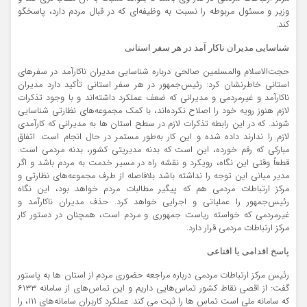
وزیر و مسئول مربوطه را نسبت به وظیفه‌ای که در قبال مردم دارد، پاسخگو
کند.
شناسایی مدیران ناکار آمد در هر سفر استانی
حجت‌الاسلام والمسلمین صالحی درباره شناسایی مدیران ناکارآمد در سفرهای
استانی خاطرنشان کرد: رئیس‌جمهور در هر سفر استانی تأکید دارد مدیران
ناکارآمد و غیرمردمی و مدیرانی که ضعف عملکرد داشته‌اند و با وجود تذکرات
لازم هنوز رویه خود را اصلاح نکرده‌اند، با کمک مجموعه‌های نظارتی شناسایی
‌شوند. که در این رابطه تذکرات لازم در سطح استان ها به مدیرانی که کارآمدی
لازم را ندارند داده شده و این کار به‌طور مستمر در حال انجام است. اتفاق
مبارکی که رقم خورده، این است که بدنه مدیریتی کشور، بدنه مردمی است.
قطعاً وقتی این نگاه، رویکرد و نقشه راه در مسیر خدمت به مردم باشد و اگر
مدیر میانی این توجه را نداشته باشد بلافاصله از طرف مجموعه‌های نظارتی و
مرکز ارتباطات مردمی هم که پیگیر مطالبات مردم خواهد بود، این نگاه
رئیس‌جمهور را عملیاتی و اجرایی خواهد کرد. حذف مدیران ناکارآمد و
غیرمردمی که خواسته ریاست جمهوری و مردم است، همچنان در دستور کار
مرکز ارتباطات مردمی قرار دارد.
پاسخ اقدامی یا اقناعی
رئیس مرکز ارتباطات مردمی درباره مراجعه حضوری مردم از استان ها به پاستور
گفت: از اقصی نقاط کشور تماس‌هایی داریم و این تماس‌های از سامانه ۶۱۳۳
که سامانه ملی است تماس ها را ثبت می کند. عملکرد کاربران سامانه‌های ۱۱۱، را