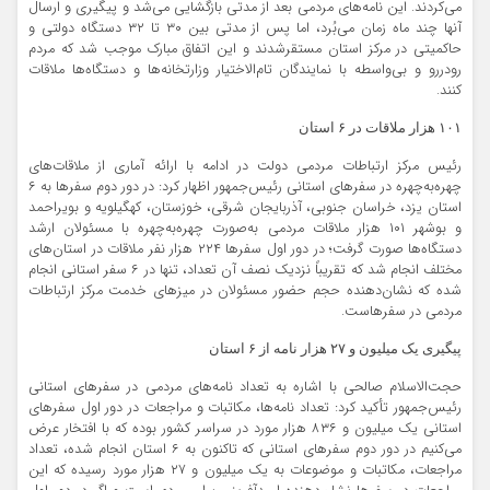
می‌کردند. این نامه‌های مردمی بعد از مدتی بازگشایی می‌شد و پیگیری و ارسال
آنها چند ماه زمان می‌بُرد، اما پس از مدتی بین ۳۰ تا ۳۲ دستگاه دولتی و
حاکمیتی در مرکز استان مستقرشدند و این اتفاق مبارک موجب شد که مردم
رودررو و بی‌واسطه با نمایندگان تام‌الاختیار وزارتخانه‌ها و دستگاه‌ها ملاقات
کنند.
۱۰۱ هزار ملاقات در ۶ استان
رئیس مرکز ارتباطات مردمی دولت در ادامه با ارائه آماری از ملاقات‌های
چهره‌به‌چهره در سفرهای استانی رئیس‌جمهور اظهار کرد: در دور دوم سفرها به ۶
استان یزد، خراسان جنوبی، آذربایجان شرقی، خوزستان، کهگیلویه و بویراحمد
و بوشهر ۱۰۱ هزار ملاقات مردمی به‌صورت چهره‌به‌چهره با مسئولان ارشد
دستگاه‌ها صورت گرفت؛ در دور اول سفرها ۲۲۴ هزار نفر ملاقات در استان‌های
مختلف انجام شد که تقریباً نزدیک نصف آن تعداد، تنها در ۶ سفر استانی انجام
شده که نشان‌دهنده حجم حضور مسئولان در میزهای خدمت مرکز ارتباطات
مردمی در سفرهاست.
پیگیری یک میلیون و ۲۷ هزار نامه از ۶ استان
حجت‌الاسلام صالحی با اشاره به تعداد نامه‌های مردمی در سفرهای استانی
رئیس‌جمهور تأکید کرد: تعداد نامه‌ها، مکاتبات و مراجعات در دور اول سفرهای
استانی یک میلیون و ۸۳۶ هزار مورد در سراسر کشور بوده که با افتخار عرض
می‌کنیم در دور دوم سفرهای استانی که تاکنون به ۶ استان انجام شده، تعداد
مراجعات، مکاتبات و موضوعات به یک میلیون و ۲۷ هزار مورد رسیده که این