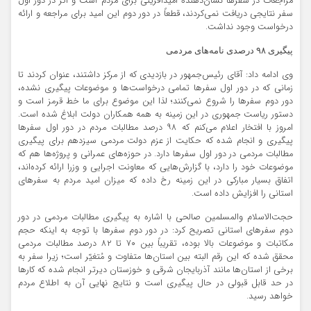
مراجعات در سفرها نشان‌دهنده امیدآفرینی برای مردم است و اگر در دور اول
سفر نتایجی دریافت نمی‌کردند، قطعاً در دور دوم این امید برای مراجعه و ارائه
درخواست وجود نداشت.
پیگیری ۹۸ درصدی نامه‌های مردمی
وی ادامه داد: آقای رئیس‌جمهور در بازدیدی که از مرکز داشتند، عنوان کردند تا
زمانی که در دور اول سفرها تمامی درخواست‌ها و موضوعات پیگیری نشده،
دور دوم سفرها را شروع نمی‌کنند؛ لذا این موضوع برای ما خط قرمز است و
دستور ریاست جمهوری در این زمینه به همه همکاران دولت ابلاغ شده است.
امروز با افتخار اعلام می‌کنم که ۹۸ درصد مطالبات مردم در دور اول سفرها
پیگیری و انجام شده که حکایت از عزم دولت مردمی سیزدهم برای پیگیری
مطالبات مردمی در دور اول سفرها دارد. در حوزه‌های عمرانی و پروژه‌ها هم که
موضوعات خود را دارد، با گزارش‌هایی که معاونت اجرایی و وزرا ارائه کرده‌اند،
اتفاق بسیار مبارکی در این زمینه‌ رخ داده‌ که میزان امید مردم به سفرهای
استانی را افزایش داده است.
حجت‌الاسلام والمسلمین صالحی با اشاره به پیگیری مطالبات مردمی در دور
دوم سفرهای استانی تصریح کرد: در دور دوم سفرها با توجه به اینکه حجم
مکاتبات و موضوعات بالا بوده، تقریباً بین ۷۰ تا ۸۲ درصد مطالبات مردمی
محقق شده که این رقم البته بین استان‌ها متفاوت و مُتغیّر است؛ زیرا سفر به
برخی از استان‌ها مانند آذربایجان شرقی و خوزستان دیرتر انجام شده که کارها
در حد قابل قبولی در حال پیگیری است و نتایج نهایی آن به اطلاع مردم
خواهد رسید.