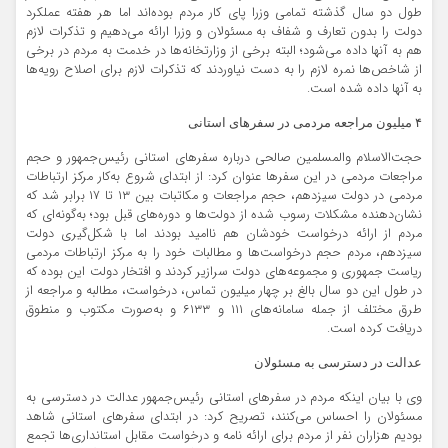
طول دو سال گذشته تمامی وزرا پای کار مردم بوده‌اند اما هر هفته عملکرد
دولت را بدون تعارف و شفاف به مسئولان و وزرا ارائه می‌دهیم و تذکرات لازم
هم به آنها داده می‌شود؛ البته برخی از وزارتخانه‌ها در خدمت به مردم در برخی
از شاخص‌ها نمره لازم را به دست نیاوردند که تذکرات لازم برای اصلاح رویه‌ها
به آنها داده شده است.
۴ میلیون مراجعه مردمی در سفرهای استانی
حجت‌الاسلام والمسلمین صالحی درباره سفرهای استانی رئیس‌جمهور و حجم
مراجعات مردمی در این سفرها عنوان کرد: از ابتدای شروع به‌کار مرکز ارتباطات
مردمی در دولت سیزدهم، حجم مراجعات و مکاتبات بین ۱۳ تا ۱۷ برابر شد که
نشان‌دهنده مشکلات رسوب شده از دولت‌ها و دوره‌های قبل بود؛ به‌گونه‌ای که
مردم از ارائه درخواست خودشان هم ناامید بودند اما با شکل‌گیری دولت
سیزدهم، مردم حجم درخواست‌ها و مطالبات خود را به مرکز ارتباطات مردمی
ریاست جمهوری و مجموعه‌های دولت سرازیر کردند و افتخار دولت این بوده که
در طول این دو سال بالغ بر چهار میلیون تماس، درخواست، مطالبه و مراجعه از
طرق مختلف از جمله سامانه‌های ۱۱۱ و ۶۱۳۳ و به‌صورت مکتوب و منطوق
دریافت کرده است.
عدالت در دسترسی به مسئولان
وی با بیان اینکه مردم در سفرهای استانی رئیس‌جمهور عدالت در دسترسی به
مسئولان را احساس می‌کنند، تصریح کرد: در ابتدای سفرهای استانی شاهد
بودیم هزاران نفر از مردم برای ارائه نامه و درخواست مقابل استانداری‌ها تجمع