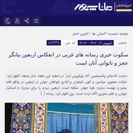
نام کاربری یا نشانی ایمیل
اینستاگرام
تلگرام
صفحه نخست
*استان ها
/
آخرین اخبار
انتشار :
شهریور ۱۷, ۱۴۰۲ - ۱۶:۰۷
کد خبر :
109338
سروش
ایتا
سکوت خبری رسانه های غربی در انعکاس اربعین بیانگر
رمز عبور
آپارات
عجز و ناتوانی آنان است
حجت الاسلام والمسلمین “اله نورکریمی تبار” در خطبه این هفته نماز جمعه، اظهار کرد:
مرا به خاطر بسپار
حرکت معنوی، سیاسی و الهی شیعیان و آزادی خواهان جهان در اربعین در واقع ظلم
ستیز و نهضت مبارزه علیه جهان سلطه است، اربعین مردم را برای مبارزه با استکبار
جهانی و ظلم ستیزی آگاه کرده است. وی اظهار کرد: رسانه […]