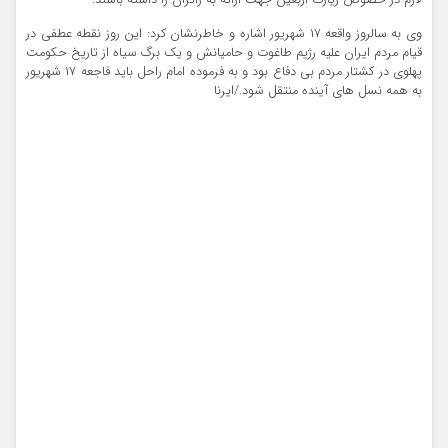
لازم در خصوص زیارت اربعین جهت ارائه به زائران را داشته باشند.
وی به سالروز واقعه ۱۷ شهریور اشاره و خاطرنشان کرد: این روز نقطه عطفی در
قیام مردم ایران علیه رژیم طاغوت و حامیانش و یک برگ سیاه از تاریخ حکومت
پهلوی در کشتار مردم بی دفاع بود و به فرموده امام راحل باید فاجعه ۱۷ شهریور
به همه نسل های آینده منتقل شود./ایرنا