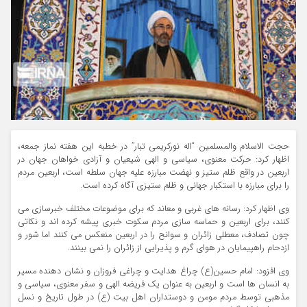
حجت الاسلام والمسلمین “اله نورکریمی تبار” در خطبه این هفته نماز جمعه،
اظهار کرد: حرکت معنوی، سیاسی و الهی شیعیان و آزادی خواهان جهان در
اربعین در واقع ظلم ستیز و نهضت مبارزه علیه جهان سلطه است، اربعین مردم
را برای مبارزه با استکبار جهانی و ظلم ستیزی آگاه کرده است.
وی اظهار کرد: رسانه های غربی و معاند که برای موضوعات مختلف خبرسازی می
کنند، برای اربعین و حماسه سازی مردم سکوت خبری پیشه کرده اند و نکاتی
چون تصادف، معطلی زائران و سوانح را در اربعین منعکس می کنند اما شور و
ازدحام راهپیمایان در هوای گرم و پذیرایی از زائران را نمی بینند.
وی افزود: امام حسین(ع) چراغ هدایت و چراغی فروزان و نشان دهنده مسیر
به انسان ها است و اربعین به عنوان یک فریضه الهی و سفر معنوی، سیاسی و
مذهبی توسط مردم مومن و دوستداران اهل بیت (ع) در طول تاریخ و نسل