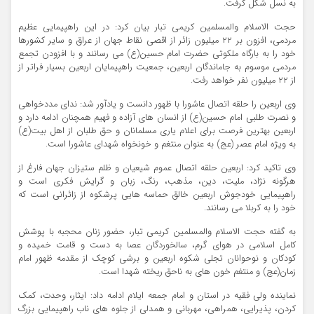
به نسل شکل گرفت.
حجت الاسلام والمسلمین کریمی تبار بیان کرد: در این راهپیمایی عظیم
مردمی، افزون بر ۲۲ میلیون زائر از اقصی نقاط جهان از عراق و سایر کشورها
خود را به بارگاه ملکوتی حضرت امام حسین(ع) می رسانند و با افزودن تجمع
مردمی موسوم به جاماندگان اربعین، جمعیت راهپیمایان اربعین بسیار فراتر از
از ۲۲ میلیون نفر خواهد رفت.
وی اربعین را حلقه اتصال عاشورا با ظهور دانست و یادآور شد: ندای مددخواهی
و نصرت طلبی امام حسین(ع) از انسان های آزاده و فهیم همچنان ادامه دارد و
اربعین بهترین فرصت برای اعلام یاری مسلمانان و حق طلبان از اهل بیت(ع)
به ویژه امام عصر (عج) به عنوان منتغم و خونخواه شهدای عاشورا است.
وی تاکید کرد: اربعین حلقه اتصال عموم شیعیان و ظلم ستیزان جهان فارغ از
هرگونه نژاد، ملیت، دین، مذهب، رنگ، زبان و گرایش فکری است و
راهپیمایی خودجوش اربعین خالق حماسه هایی پرشکوه از زائرانی است که
خود را به کربلا می رسانند.
به گفته حجت الاسلام والمسلمین کریمی تبار، حضور زنان محجبه با پوشش
کامل اسلامی در هوای گرم، سالخوردگان عصا به دست و قامت خمیده و
کودکان و نوحوانان تجلی شکوه اربعین و برشی کوچک از مقدمه ظهور امام
زمان(عج) و منتغم خون های به ناحق ریخته شهدا است.
نماینده ولی فقیه در استان و امام جمعه ایلام ادامه داد: ایثار، وحدت، کمک
کردن، پذیرایی، همراهی، مهربانی و همدلی از جلوه های ناب راهپیمایی بزرگ