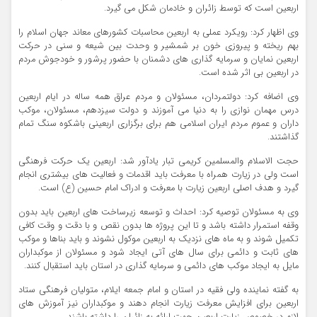
اربعین است که توسط زائران و خادمان شکل می گیرد.
وی اظهار کرد: رویکرد عملی به اربعین محاسبات کشورهای معاند جهان اسلام را
بهم ریخته و پیروزی خون بر شمشیر و وحدت بین شیعه و سنی در حرکت
اربعین نمایان و سرمایه گذاری های دشمنان با حضور پرشور و خودجوش مردم
در اربعین بی اثر شده است.
وی اضافه کرد: دولتمردان، مسئولان و مردم عراق همه ساله در ایام اربعین
درس مهمان نوازی را به دنیا می آموزند و دولت سیزدهم، مسئولان، موکب
داران و عموم مردم ایران اسلامی هم برای برگزاری اربعینی باشکوه سنگ تمام
گذاشتند.
حجت الاسلام والمسلمین کریمی تبار یادآور شد: اربعین یک حرکت فرهنگی
است ولی در زیارت همراه با معرفت باید اقدمات و فعالیت های بیشتری انجام
گیرد و هدف اصلی اربعین زیارت با معرفت و ادراک امام حسین (ع) است.
وی به مسئولان توصیه کرد: احداث و توسعه زیرساخت های اربعین باید بدون
وقفه استمرار داشته باشد و تا این پروژه ها بدون نقص و با دقت و وقت کافی
تکمیل شوند و به ماه های نزدیک به اربعین موکول نشوند و باید بناها و موکب
های ثابت و دائمی برای سال های آتی ایجاد شود و مسئولان از موکبداران
مایل به ایجاد موکب های دائمی و سرمایه گذاری در استان باید استقبال کنند.
به گفته نماینده ولی فقیه در استان و امام جمعه ایلام، متولیان فرهنگی ستاد
اربعین برای افزایش معرفت زیارت انجام دهند و موکبداران نیز آموزش های