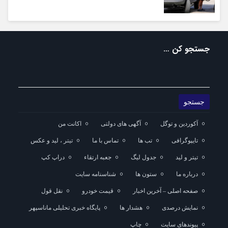
جستجو کن …
آکوردین و توگل
آگهی های دولتی
اکانت من
تایپوگرافی
تب ها
تماس با ما
تیتر ، لید و عکس
تیتر و لید
جدول لیگ
جعبه ارتقاء
دراپ کپ
درباره ما
ستون ها
شناسنامه سایت
صفحه اصلی – آخرین اخبار
قیمت خودرو
نقل قول
نمایش درصدی
هشدار ها
پایگاه خبری تحلیلی ماناسپهر
پیوندهای سایت
چاپ