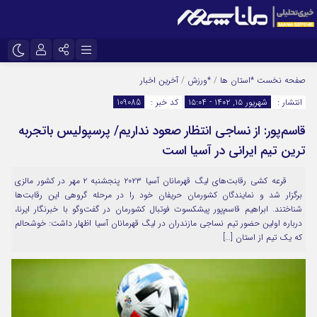
نام کاربری یا نشانی ایمیل
اینستاگرام
تلگرام
صفحه نخست
*استان ها
/
*ورزش
/
آخرین اخبار
انتشار :
شهریور ۱۵, ۱۴۰۲ - ۱۵:۰۴
کد خبر :
109085
سروش
ایتا
قاسم‌پور: از نساجی انتظار صعود نداریم/ پرسپولیس باتجربه
رمز عبور
آپارات
ترین تیم ایرانی در آسیا است
قرعه کشی رقابت‌های لیگ قهرمانان آسیا ۲۰۲۳ پنجشنبه ۲ مهر در کشور مالزی
مرا به خاطر بسپار
برگزار شد و نمایندگان کشورمان حریفان خود را در مرحله گروهی این رقابت‌ها
شناختند. ابراهیم قاسم‌پور پیشکسوت فوتبال کشورمان در گفت‌وگو با خبرنگار ایرنا،
درباره اولین حضور تیم نساجی مازندران در لیگ قهرمانان آسیا اظهار داشت: خوشحالم
که یک تیم از استان […]