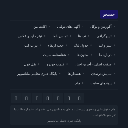
آکوردین و توگل
آگهی های دولتی
اکانت من
تایپوگرافی
تب ها
تماس با ما
تیتر ، لید و عکس
تیتر و لید
جدول لیگ
جعبه ارتقاء
دراپ کپ
درباره ما
ستون ها
شناسنامه سایت
صفحه اصلی – آخرین اخبار
قیمت خودرو
نقل قول
نمایش درصدی
هشدار ها
پایگاه خبری تحلیلی ماناسپهر
پیوندهای سایت
چاپ
تمام حقوق مادی و معنوی این سایت متعلق به ماناسپهر می باشد و استفاده از مطالب با
ذکر منبع بلامانع است.
پایگاه خبری تحلیلی ماناسپهر