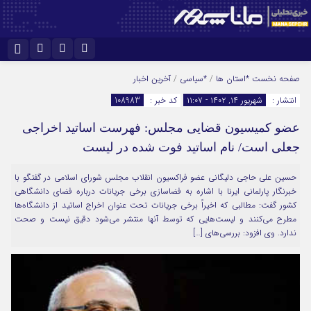
نام کاربری یا نشانی ایمیل
اینستاگرام
تلگرام
صفحه نخست
*استان ها
/
*سیاسی
/
آخرین اخبار
انتشار :
شهریور ۱۴, ۱۴۰۲ - ۱۱:۰۷
کد خبر :
108983
سروش
ایتا
عضو کمیسیون قضایی مجلس: فهرست اساتید اخراجی
رمز عبور
آپارات
جعلی است/ نام اساتید فوت شده در لیست
حسین علی حاجی دلیگانی عضو فراکسیون انقلاب مجلس شورای اسلامی در گفتگو با
مرا به خاطر بسپار
خبرنگار پارلمانی ایرنا با اشاره به فضاسازی برخی جریانات درباره فضای دانشگاهی
کشور گفت: مطالبی که اخیراً برخی جریانات تحت عنوان اخراج اساتید از دانشگاه‌ها
مطرح می‌کنند و لیست‌هایی که توسط آنها منتشر می‌شود دقیق نیست و صحت
ندارد. وی افزود: بررسی‌های […]