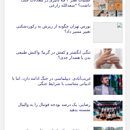
عملیات نصر ۲ چه تاثیری در معادلات جنگ
داشت؟ *سعدالله زارعی
بورس تهران چگونه از ریزش به رکوردشکنی
تغییر مسیر داد؟
تنگی انگشتر و کفش در گرما؛ واکنش طبیعی
بدن یا هشدار جدی؟
غریب‌آبادی: دیپلماسی در جنگ ادامه دارد، اما با
ادبیاتی متناسب با شرایط جنگی
رضایی: یک درصد بودجه فوتبال را به والیبال
نشسته بدهید