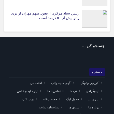
رئیس ستاد مرکزی اربعین: سهم مهران از تردد
زائر بیش از ۵۰ درصد است
جستجو کن …
آکوردین و توگل
آگهی های دولتی
اکانت من
تایپوگرافی
تب ها
تماس با ما
تیتر ، لید و عکس
تیتر و لید
جدول لیگ
جعبه ارتقاء
دراپ کپ
درباره ما
ستون ها
شناسنامه سایت