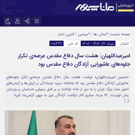
نام کاربری یا نشانی ایمیل
اینستاگرام
تلگرام
صفحه نخست
*استان ها
/
*سیاسی
/
آخرین اخبار
انتشار :
مرداد ۲۶, ۱۴۰۲ - ۱۶:۰۲
کد خبر :
108329
سروش
ایتا
امیرعبداللهیان: هشت سال دفاع مقدس عرصه‌ی تکرار
رمز عبور
آپارات
جلوه‌های عاشورایی آزادگان دفاع مقدس بود
«حسین امیرعبداللهیان» نوشت: هشت سال دفاع مقدس عرصه‌ی تکرار جلوه‌های
مرا به خاطر بسپار
عاشورایی آزادگان دفاع مقدس بود که عاشقانه سرود ایستادگی بر ارزش‌ها و آرمان‌های
اصیل ملت بزرگ ‎ایران را به دور از خانه نواختند و بر طبل رسوایی صدامیان و یزیدیان
زمان کوبیدند. ۲۶ مرداد سالروز آغاز بازگشت ‎آزادگان عزیز به میهن گرامی‌باد./ایرنا
[…]