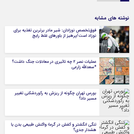
نوشته های مشابه
فوق‌تخصص نوزادان: شیر مادر برترین تغذیه برای
نوزاد است/پرهیز از باورهای غلط رایج
عملیات نصر ۲ چه تاثیری در معادلات جنگ داشت؟
*سعدالله زارعی
بورس تهران چگونه از ریزش به رکوردشکنی تغییر
مسیر داد؟
تنگی انگشتر و کفش در گرما؛ واکنش طبیعی بدن یا
هشدار جدی؟