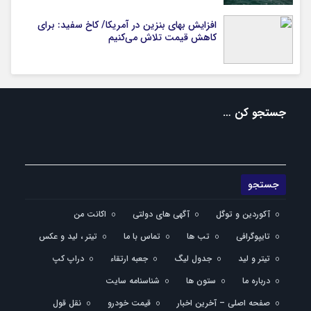
افزایش بهای بنزین در آمریکا/ کاخ سفید: برای
کاهش قیمت تلاش می‌کنیم
جستجو کن …
آکوردین و توگل
آگهی های دولتی
اکانت من
تایپوگرافی
تب ها
تماس با ما
تیتر ، لید و عکس
تیتر و لید
جدول لیگ
جعبه ارتقاء
دراپ کپ
درباره ما
ستون ها
شناسنامه سایت
صفحه اصلی – آخرین اخبار
قیمت خودرو
نقل قول