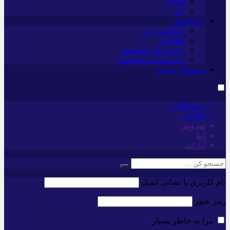
همدان
یزد
*ماناسپهر
یادداشت روز
اطلاعیه
پیام تبریک ماناسپهر
پیام تسلیت ماناسپهر
پیوندهای سایت
اینستاگرام
تلگرام
سروش
ایتا
آپارات
نام کاربری یا نشانی ایمیل
رمز عبور
مرا به خاطر بسپار