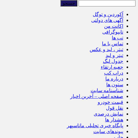
آکوردین و توگل
آگهی های دولتی
اکانت من
تایپوگرافی
تب ها
تماس با ما
تیتر ، لید و عکس
تیتر و لید
جدول لیگ
جعبه ارتقاء
دراپ کپ
درباره ما
ستون ها
شناسنامه سایت
صفحه اصلی – آخرین اخبار
قیمت خودرو
نقل قول
نمایش درصدی
هشدار ها
پایگاه خبری تحلیلی ماناسپهر
پیوندهای سایت
چاپ