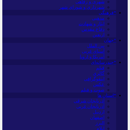
شهری و رفاهی
شهرداری و شورای شهر
*فرهنگی
مذهبی
ایثار و شهادت
دفاع مقدس
اربعین
*جهان
بین الملل
آسیای غربی
آمریکا و اروپا
*چندرسانه‌ای
فیلم
گالری
اینفوگرافی
عکس
صوت و فیلم
*استان ها
آذربایجان شرقی
آذربایجان غربی
اردبیل
اصفهان
البرز
ایلام