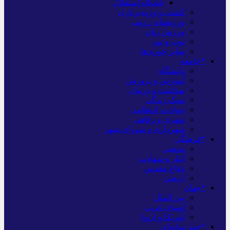
باشگاه استقلال
کشتی و وزنه‌برداری
ورزشهای رزمی
ورزش زنان
توپ و تور
سایر حوزه ها
*جامعه
دانشگاه
آموزش و پرورش
بهداشت و درمان
سبک زندگی
حوادث، انتظامی
شهری و رفاهی
شهرداری و شورای شهر
*فرهنگی
مذهبی
ایثار و شهادت
دفاع مقدس
اربعین
*جهان
بین الملل
آسیای غربی
آمریکا و اروپا
*چندرسانه‌ای