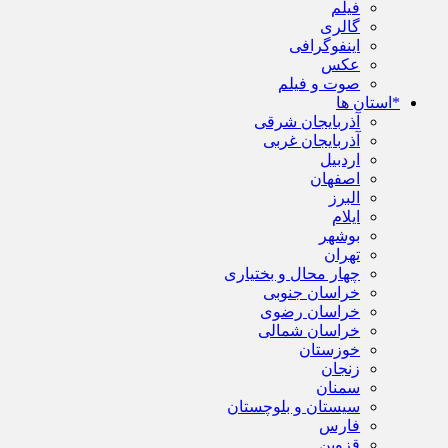
فیلم
گالری
اینفوگرافی
عکس
صوت و فیلم
*استان ها
آذربایجان شرقی
آذربایجان غربی
اردبیل
اصفهان
البرز
ایلام
بوشهر
تهران
چهار محال و بختیاری
خراسان جنوبی
خراسان رضوی
خراسان شمالی
خوزستان
زنجان
سمنان
سیستان و بلوچستان
فارس
قزوین