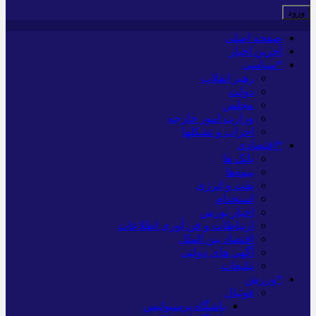
صفحه اصلی
آخرین اخبار
*سیاسی
رهبر انقلاب
دولت
مجلس
وزارت امور خارجه
احزاب و تشکلها
*اقتصادی
بانک ها
بیمه‌ها
نفت و انرژی
استخدام
اخبار بورس
ارتباطات و فن آوری اطلاعات
اقتصاد بین الملل
آگهی های دولتی
تبلیغات
*ورزش
فوتبال
باشگاه پرسپولیس