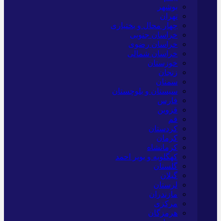
بوشهر
تهران
چهار محال و بختیاری
خراسان جنوبی
خراسان رضوی
خراسان شمالی
خوزستان
زنجان
سمنان
سیستان و بلوچستان
فارس
قزوین
قم
کردستان
کرمان
کرمانشاه
کهگلویه و بویر احمد
گلستان
گیلان
لرستان
مازندران
مرکزی
هرمزگان