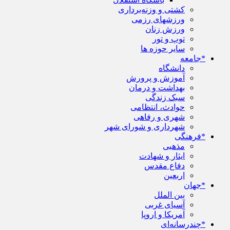
کشتی و وزنه‌برداری
ورزشهای رزمی
ورزش زنان
توپ و تور
سایر حوزه ها
*جامعه
دانشگاه
آموزش و پرورش
بهداشت و درمان
سبک زندگی
حوادث، انتظامی
شهری و رفاهی
شهرداری و شورای شهر
*فرهنگی
مذهبی
ایثار و شهادت
دفاع مقدس
اربعین
*جهان
بین الملل
آسیای غربی
آمریکا و اروپا
*چندرسانه‌ای