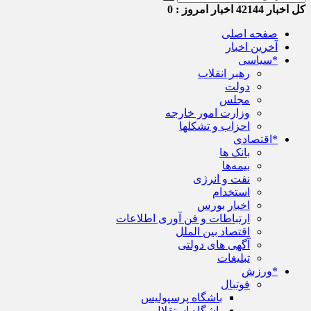
کل اخبار
42144
اخبار امروز :
0
صفحه اصلی
آخرین اخبار
*سیاسی
رهبر انقلاب
دولت
مجلس
وزارت امور خارجه
احزاب و تشکلها
*اقتصادی
بانک ها
بیمه‌ها
نفت و انرژی
استخدام
اخبار بورس
ارتباطات و فن آوری اطلاعات
اقتصاد بین الملل
آگهی های دولتی
تبلیغات
*ورزش
فوتبال
باشگاه پرسپولیس
باشگاه استقلال