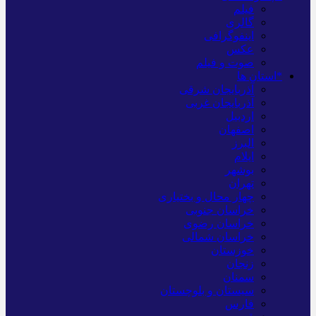
فیلم
گالری
اینفوگرافی
عکس
صوت و فیلم
*استان ها
آذربایجان شرقی
آذربایجان غربی
اردبیل
اصفهان
البرز
ایلام
بوشهر
تهران
چهار محال و بختیاری
خراسان جنوبی
خراسان رضوی
خراسان شمالی
خوزستان
زنجان
سمنان
سیستان و بلوچستان
فارس