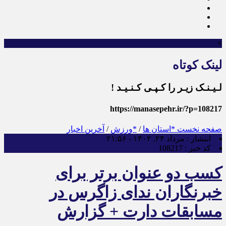
×
لینک کوتاه
لـیـنـک زیـر را کـپـی کـنـیـد !
https://manasepehr.ir/?p=108217
صفحه نخست
*استان ها
/
*ورزش
/
آخرین اخبار
انتشار :
مرداد ۲۴, ۱۴۰۲ - ۲۱:۵۶
کد خبر :
108217
کسب دو عنوان برتر برای
خبرنگاران ندای زاگرس در
مسابقات دارت + گزارش