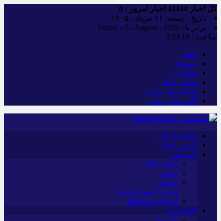
کل اخبار
42144
اخبار امروز :
0
تاریخ : جمعه, ۱۶ مرداد , ۱۴۰۵
برابر با : Friday - 7 - August - 2026
ساعت :
3:54:19
خانه
پیوندها
تبلیغات
تماس با ما
شناسنامه سایت
آگهی های دولتی
صفحه اصلی
آخرین اخبار
*سیاسی
رهبر انقلاب
دولت
مجلس
وزارت امور خارجه
احزاب و تشکلها
*اقتصادی
بانک ها