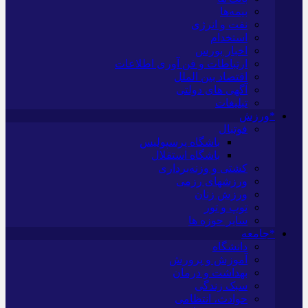
بیمه‌ها
نفت و انرژی
استخدام
اخبار بورس
ارتباطات و فن آوری اطلاعات
اقتصاد بین الملل
آگهی های دولتی
تبلیغات
*ورزش
فوتبال
باشگاه پرسپولیس
باشگاه استقلال
کشتی و وزنه‌برداری
ورزشهای رزمی
ورزش زنان
توپ و تور
سایر حوزه ها
*جامعه
دانشگاه
آموزش و پرورش
بهداشت و درمان
سبک زندگی
حوادث، انتظامی