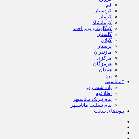
قم
کردستان
کرمان
کرمانشاه
کهگلویه و بویر احمد
گلستان
گیلان
لرستان
مازندران
مرکزی
هرمزگان
همدان
یزد
*ماناسپهر
یادداشت روز
اطلاعیه
پیام تبریک ماناسپهر
پیام تسلیت ماناسپهر
پیوندهای سایت