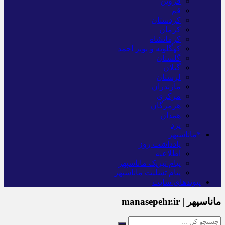
قزوین
قم
کردستان
کرمان
کرمانشاه
کهگلویه و بویر احمد
گلستان
گیلان
لرستان
مازندران
مرکزی
هرمزگان
همدان
یزد
*ماناسپهر
یادداشت روز
اطلاعیه
پیام تبریک ماناسپهر
پیام تسلیت ماناسپهر
پیوندهای سایت
ماناسپهر | manasepehr.ir