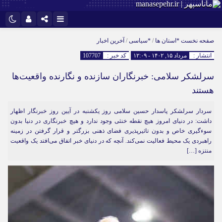
نام کاربری یا نشانی ایمیل
اینستاگرام
تلگرام
صفحه نخست
*استان ها
/
*سیاسی
/
آخرین اخبار
انتشار :
مرداد ۱۵, ۱۴۰۲ - ۱۲:۰۹
کد خبر :
107707
سروش
ایتا
سرلشکر سلامی: خبرنگاران سازنده و نگارنده واقعیت‌ها
رمز عبور
آپارات
هستند
سردار سرلشکر پاسدار حسین سلامی روز یکشنبه در آیین روز خبرنگار اظهار
مرا به خاطر بسپار
داشت: در دنیای امروز هیچ نقطه خنثی‌ وجود ندارد و هیچ خبرنگاری در دنیا بدون
سوءگیری ‌خاص و بدون تاثیرپذیری فضای ذهنی بزرگتر و قرار گرفتن در زمینه
راهبردی یک محیط فعالیت نمی‌کند. آنچه که در دنیای خبر اتفاق می‌افتد یک واقعیت
منتزه […]