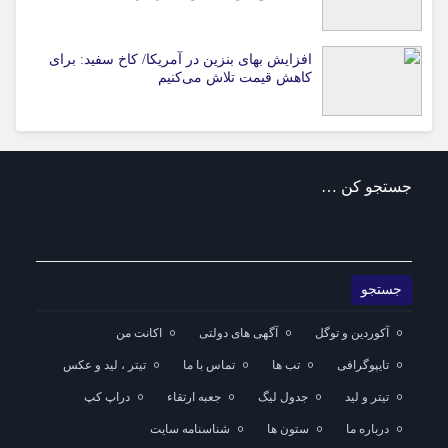
افزایش بهای بنزین در آمریکا/ کاخ سفید: برای
کاهش قیمت تلاش می‌کنیم
جستجو کن …
آکوردین و توگل
آگهی های دولتی
اکانت من
تایپوگرافی
تب ها
تماس با ما
تیتر ، لید و عکس
تیتر و لید
جدول لیگ
جعبه ارتقاء
دراپ کپ
درباره ما
ستون ها
شناسنامه سایت