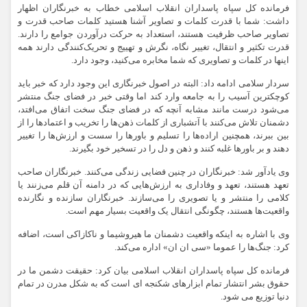
فرمانده کل سپاه پاسداران انقلاب اسلامی خطاب به خبرنگاران اظهار
داشت: شما با قدرت کلمات و تصاویر آشنا هستید کلمات صاحب قدرت و
تصاویر صاحب ظرفیت هستند، استعداد به حرکت درآوردن جوامع را دارند.
قدرت تکثیر و انتقال، تغییر نگاه، نگرش و تهییج و تحریک‌کنندگی دارند همه
اینها در کلمات و تصاویری که شما مخابره می‌کنید، وجود دارد.
سردار سلامی ادامه داد: البته در اصول خبرنگاری این وجود دارد که خبر باید
کوچکترین آسیب را به جامعه وارد کند اما وقتی خبر در فضای جنگ منتشر
می‌شود درست مانند مشابه آنچه که در فضای جنگ سخت اتفاق می‌افتد،
دشمنان تلاش می‌کنند با آتشباری از کلمات ذهن‌ها را تخریب و اعتمادها را از
بین ببرند، همچنین اراده‌ها را تسلیم و باورها را سست و ارزش‌ها را تغییر
دهند و بر باورها غلبه کنند و ذهن و دل را در تسخیر خود بگیرند.
وی یادآور شد: خبرنگاران در چنین فضایی زندگی می‌کنند. خبرنگاران صاحب
تعهد هستند، تعهد و وفاداری به ارزش‌هایی که در دامنه آن قلم می‌زنند یا
کلامی را منتشر و یا تصویری را می‌سازند. خبرنگاران سازنده و نگارنده
واقعیت‌ها هستند، چگونگی انتقال یک واقعیت بسیار مهم است.
وی با اشاره به اینکه واقعیت دشمنان ما هیروشیما و ناکازاکی است، اضافه
کرد: جنگ‌ها را عموما «سی ان ان» اداره می‌کند.
فرمانده کل سپاه پاسداران انقلاب اسلامی بیان کرد: حقیقت دشمن ما در
حقوق بشر انتشار تمام ابزارهای شکنجه ای است که به شکل مدرن در تمام
دنیا توزیع می شود.