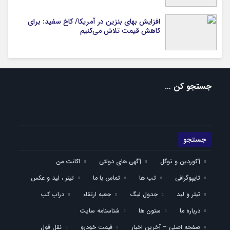
افزایش بهای بنزین در آمریکا/ کاخ سفید: برای
کاهش قیمت تلاش می‌کنیم
جستجو کن …
آکوردین و توگل
آگهی های دولتی
اکانت من
تایپوگرافی
تب ها
تماس با ما
تیتر ، لید و عکس
تیتر و لید
جدول لیگ
جعبه ارتقاء
دراپ کپ
درباره ما
ستون ها
شناسنامه سایت
صفحه اصلی – آخرین اخبار
قیمت خودرو
نقل قول