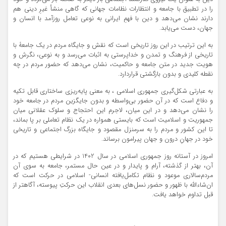
را در تطبیق با جامعه و انتظارات نظامات جهانی که گاهی منشأ غیرِ دینی هم
دارند نشان می‌دهد و دین با فهمِ ایرانی به نوعی تعامل روزآمد با انسان و
جهان، دست می‌یابد.
به این ترتیب در این روز تاریخی است که نقش و جایگاه مردم در یک جامعۀ با
تاریخی از فرهنگ و تمدن و خداپرستی به اثبات می‌رسد و به نوعی، نگرش و
هویت جدید در متن جامعه و حاکمیت، نشان می‌دهد که حضور مردم در چه
نقطه کلیدی و بدون بازگشتی قراردارد.
به عبارتی شکل‌گیری جمهوری اسلامی ، به معنی پایه‌ریزی ساختاری قابل تکیه
و دفاع است که در آن حضور بی‌واسطه و بدون جایگزین مردم در جامعه خود
را نشان می‌دهد و در این میان، لاجرم این احتجاج و سلوک عقلانی میان
جمهوریت و اسلامیت است که بایستی همواره در یک نظام تعاملی بر پا بماند،
تا این کشور و مردم را به سرمنزل مقصود و جایگاه بزرگ اجتماعی و تاریخی
خود در جهانِ درون و جهان پیرامون برساند.
امروز در آستانه روز جمهوری اسلامی در سال 1402 در شرایطی هستیم که در
آن، بهتر از گذشته، آرام و پایدار و در عین حال مستمر، جامعه به سوی آن
مردم‌سالاری موعود و نظام تکامل‌یافته انسانی- اسلامی در حرکت است که
ان‌شاءالله با ظهور و حضور نسل‌های بعدی انقلاب این حرکتِ پیوسته، آگاهتر از
قبل تداوم خواهد یافت.