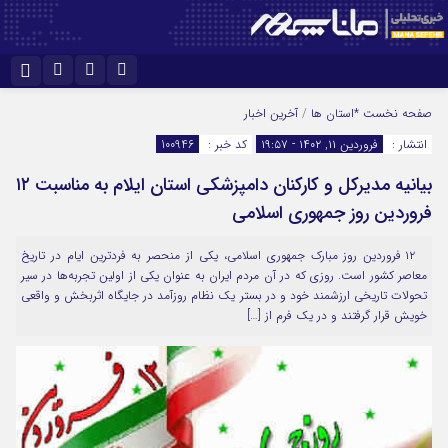
نام کاربری یا نشانی ایمیل
اینستاگرام
تلگرام
صفحه نخست
*استان ها
/
آخرین اخبار
انتشار :
فروردین ۱۱, ۱۴۰۲ - ۱۹:۵۷
کد خبر :
100946
سروش
ایتا
بیانیه مدیرکل و کارکنان دامپزشکی استان ایلام به مناسبت ۱۲
رمز عبور
آپارات
فروردین روز جمهوری اسلامی
۱۲ فروردین روز مبارک جمهوری اسلامی، یکی از منحصر به فردترین ایام در تاریخ
مرا به خاطر بسپار
معاصر کشور است. روزی که در آن مردم ایران به عنوان یکی از اولین تجربه‌ها در سیر
تحولات تاریخی ارزشمند خود و در بستر یک نظام روزآمد در جایگاه اثربخش و واقعی
خویش قرار گرفتند و در یک فرم از […]