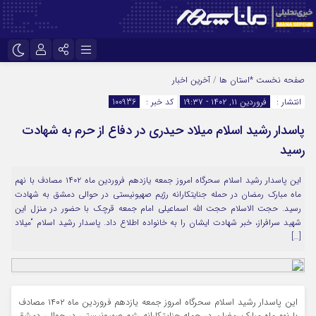
نام کاربری یا نشانی ایمیل
اینستاگرام
تلگرام
صفحه نخست
*استان ها
/
آخرین اخبار
انتشار :
فروردین ۱۱, ۱۴۰۲ - ۱۹:۳۷
کد خبر :
100936
سروش
ایتا
پاسدار رشید اسلام میلاد حیدری در دفاع از حرم به شهادت
رمز عبور
آپارات
رسید
این پاسدار رشید اسلام سحرگاه امروز جمعه یازدهم فروردین ماه ۱۴۰۲ مصادف با نهم
مرا به خاطر بسپار
ماه مبارک رمضان در حمله جنایتکارانه رژیم صهیونیستی در حوالی دمشق به شهادت
رسید. حجت الاسلام حجت الله اسماعیلی امام جمعه قرچک با حضور در منزل این
شهید سرافراز، خبر شهادت ایشان را به خانواده اطلاع داد. پاسدار رشید اسلام “میلاد
[…]
این پاسدار رشید اسلام سحرگاه امروز جمعه یازدهم فروردین ماه ۱۴۰۲ مصادف