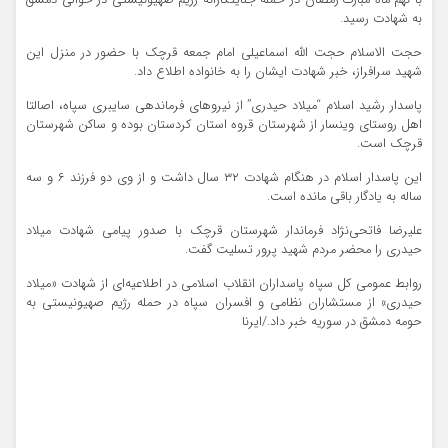
با نهم ماه مبارک رمضان در حمله جنایتکارانه رژیم صهیونیستی در حوالی دمشق
به شهادت رسید.
حجت الاسلام حجت الله اسماعیلی امام جمعه قرچک با حضور در منزل این
شهید سرافراز، خبر شهادت ایشان را به خانواده اطلاع داد.
پاسدار رشید اسلام “میلاد حیدری” از نیروهای فرماندهی سایبری سپاه، اصالتا
اهل روستای وینسار از شهرستان قروه استان کردستان بوده و ساکن شهرستان
قرچک است.
این پاسدار اسلام در هنگام شهادت ۳۲ سال داشت و از وی دو فرزند ۶ و سه
ساله به یادگار باقی مانده است.
علیرضا فاتحی‌نژاد فرماندار شهرستان قرچک با صدور پیامی شهادت میلاد
حیدری را محضر مردم شهید پرور تسلیت گفت.
روابط عمومی کل سپاه پاسداران انقلاب اسلامی در اطلاعیه‌ای از شهادت «میلاد
حیدری» از مستشاران نظامی و افسران سپاه در حمله رژیم صهیونیستی به
حومه دمشق در سوریه خبر داد./ایرنا