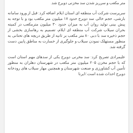
متر مکعب و سرریز شدن سد مخزنی دویرج شد.
سرپرست شرکت آب منطقه ای استان ایلام اضافه کرد: قبل از ورود سامانه
بارشی، حجم خالی سد دویرج حدود ۱۷ میلیون متر مکعب بود و با توجه به
پیش بینی تولید روان آب به میزان حدود ۳۰ میلیون مترمکعب در کمیته
بحران سیلاب شرکت آب منطقه ای ایلام، تصمیم به رهاسازی بخشی از
حجم ذخیره سد با دبی ۸۰ متر مکعب بر ثانیه از طریق دریچه های تحتانی به
منظور مستهلک نمودن سیلاب و جلوگیری از خسارت به مناطق پایین دست
گرفته شد.
علیمرادی تصریح کرد: سد مخرنی دویرج یکی از سدهای مهم استان است
که با حجم مخزن ۲۰۵ میلیون متر مکعب در شهرستان دهلران به منظور
تأمین آب کشاورزی و صنعت شهرستان و همچنین مهار سیلاب های رودخانه
دویرج احداث شده است./ایرنا