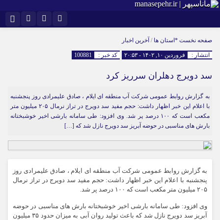
نام کاربری یا نشانی ایمیل
اینستاگرام
تلگرام
صفحه نخست
*استان ها
/
آخرین اخبار
انتشار :
فروردین ۱۰, ۱۴۰۲ - ۲۰:۵۳
کد خبر :
100881
سروش
ایتا
سد دویرج دهلران سرریز کرد
رمز عبور
آپارات
به گزارش روابط عمومی شرکت آب منطقه ای ایلام ، صادق علیمرادی روز پنجشنبه
با اعلام این خبر اظهار داشت: حجم مفید سد دویرج در تراز نرمال ۲۰۵ میلیون متر
مرا به خاطر بسپار
مکعب است که ۱۰۰ درصد پر شد. وی افزود: طی سامانه بارشی اخیر خوشبختانه
بارش های مناسبی در حوضه آبریز سد دویرج نازل شد که […]
به گزارش روابط عمومی شرکت آب منطقه ای ایلام ، صادق علیمرادی روز
پنجشنبه با اعلام این خبر اظهار داشت: حجم مفید سد دویرج در تراز نرمال
۲۰۵ میلیون متر مکعب است که ۱۰۰ درصد پر شد.
وی افزود: طی سامانه بارشی اخیر خوشبختانه بارش های مناسبی در حوضه
آبریز سد دویرج نازل شد که باعث تولید روان آبی به میزان حدود ۳۵ میلیون