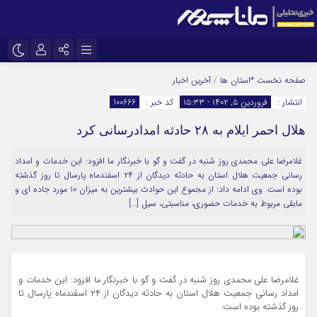
نام کاربری یا نشانی ایمیل
اینستاگرام
تلگرام
صفحه نخست
*استان ها
/
آخرین اخبار
انتشار :
فروردین ۵, ۱۴۰۲ - ۱۵:۳۳
کد خبر :
100666
سروش
ایتا
هلال احمر ایلام به ۲۸ حادثه امدادرسانی کرد
رمز عبور
آپارات
غلامرضا علی محمدی روز شنبه در گفت و گو با خبرنگار ما افزود: این خدمات و امداد
رسانی جمعیت هلال استان به حادثه دیدگان از ۲۴ اسفندماه پارسال تا روز گذشته
مرا به خاطر بسپار
بوده است. وی ادامه داد: از مجموع این حوادث بیشترین به میزان ۱۰ مورد جاده ای و
مابقی مربوط به خدمات حضوری، مناسبتی، سیل […]
غلامرضا علی محمدی روز شنبه در گفت و گو با خبرنگار ما افزود: این خدمات و
امداد رسانی جمعیت هلال استان به حادثه دیدگان از ۲۴ اسفندماه پارسال تا
روز گذشته بوده است.