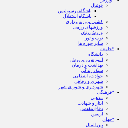
فوتبال
باشگاه پرسپولیس
باشگاه استقلال
کشتی و وزنه‌برداری
ورزشهای رزمی
ورزش زنان
توپ و تور
سایر حوزه ها
*جامعه
دانشگاه
آموزش و پرورش
بهداشت و درمان
سبک زندگی
حوادث، انتظامی
شهری و رفاهی
شهرداری و شورای شهر
*فرهنگی
مذهبی
ایثار و شهادت
دفاع مقدس
اربعین
*جهان
بین الملل