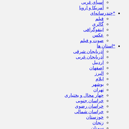
آسیای غربی
آمریکا و اروپا
*چندرسانه‌ای
فیلم
گالری
اینفوگرافی
عکس
صوت و فیلم
*استان ها
آذربایجان شرقی
آذربایجان غربی
اردبیل
اصفهان
البرز
ایلام
بوشهر
تهران
چهار محال و بختیاری
خراسان جنوبی
خراسان رضوی
خراسان شمالی
خوزستان
زنجان
سمنان