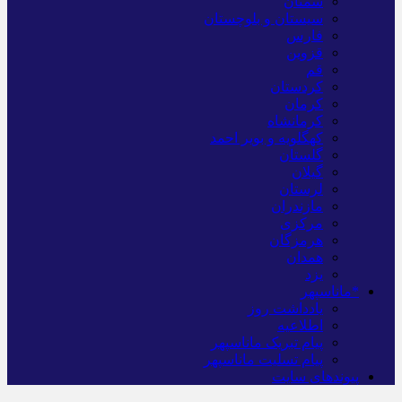
سمنان
سیستان و بلوچستان
فارس
قزوین
قم
کردستان
کرمان
کرمانشاه
کهگلویه و بویر احمد
گلستان
گیلان
لرستان
مازندران
مرکزی
هرمزگان
همدان
یزد
*ماناسپهر
یادداشت روز
اطلاعیه
پیام تبریک ماناسپهر
پیام تسلیت ماناسپهر
پیوندهای سایت