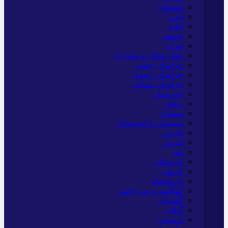
اصفهان
البرز
ایلام
بوشهر
تهران
چهار محال و بختیاری
خراسان جنوبی
خراسان رضوی
خراسان شمالی
خوزستان
زنجان
سمنان
سیستان و بلوچستان
فارس
قزوین
قم
کردستان
کرمان
کرمانشاه
کهگلویه و بویر احمد
گلستان
گیلان
لرستان