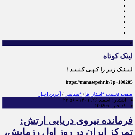
×
لینک کوتاه
لـیـنـک زیـر را کـپـی کـنـیـد !
https://manasepehr.ir/?p=100205
صفحه نخست
*استان ها
/
*سیاسی
/
آخرین اخبار
انتشار :
اسفند ۲۶, ۱۴۰۱ - ۲۳:۵۶
کد خبر :
100205
فرمانده نیروی دریایی ارتش:
تمرکز ایران در روز اول رزمایش،