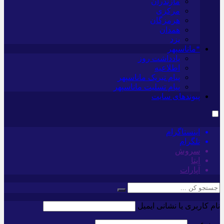
مازندران
مرکزی
هرمزگان
همدان
یزد
*ماناسپهر
یادداشت روز
اطلاعیه
پیام تبریک ماناسپهر
پیام تسلیت ماناسپهر
پیوندهای سایت
اینستاگرام
تلگرام
سروش
ایتا
آپارات
نام کاربری یا نشانی ایمیل