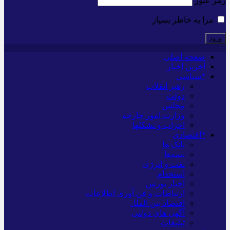
رمز عبور
مرا به خاطر بسپار
صفحه اصلی
آخرین اخبار
*سیاسی
رهبر انقلاب
دولت
مجلس
وزارت امور خارجه
احزاب و تشکلها
*اقتصادی
بانک ها
بیمه‌ها
نفت و انرژی
استخدام
اخبار بورس
ارتباطات و فن آوری اطلاعات
اقتصاد بین الملل
آگهی های دولتی
تبلیغات