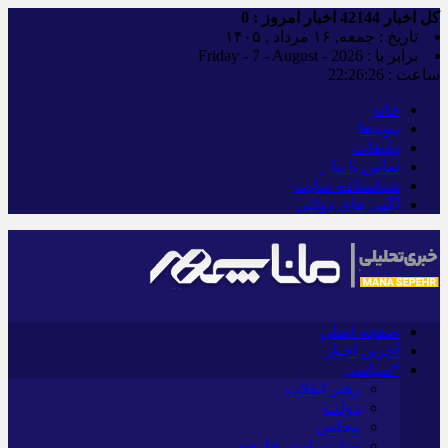
کل اخبار
42144
اخبار امروز :
0
تاریخ : جمعه, ۱۶ مرداد , ۱۴۰۵
برابر با : Friday - 7 - August - 2026
ساعت :
22:26:27
خانه
پیوندها
تبلیغات
تماس با ما
شناسنامه سایت
آگهی های دولتی
صفحه اصلی
آخرین اخبار
*سیاسی
رهبر انقلاب
دولت
مجلس
وزارت امور خارجه