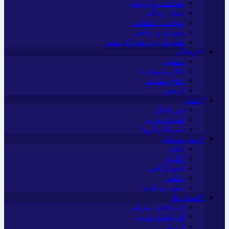
بهداشت و درمان
سبک زندگی
حوادث، انتظامی
شهری و رفاهی
شهرداری و شورای شهر
*فرهنگی
مذهبی
ایثار و شهادت
دفاع مقدس
اربعین
*جهان
بین الملل
آسیای غربی
آمریکا و اروپا
*چندرسانه‌ای
فیلم
گالری
اینفوگرافی
عکس
صوت و فیلم
*استان ها
آذربایجان شرقی
آذربایجان غربی
اردبیل