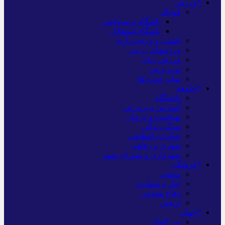
*ورزش
فوتبال
باشگاه پرسپولیس
باشگاه استقلال
کشتی و وزنه‌برداری
ورزشهای رزمی
ورزش زنان
توپ و تور
سایر حوزه ها
*جامعه
دانشگاه
آموزش و پرورش
بهداشت و درمان
سبک زندگی
حوادث، انتظامی
شهری و رفاهی
شهرداری و شورای شهر
*فرهنگی
مذهبی
ایثار و شهادت
دفاع مقدس
اربعین
*جهان
بین الملل