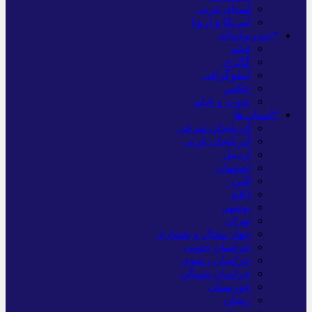
آسیای غربی
آمریکا و اروپا
*چندرسانه‌ای
فیلم
گالری
اینفوگرافی
عکس
صوت و فیلم
*استان ها
آذربایجان شرقی
آذربایجان غربی
اردبیل
اصفهان
البرز
ایلام
بوشهر
تهران
چهار محال و بختیاری
خراسان جنوبی
خراسان رضوی
خراسان شمالی
خوزستان
زنجان