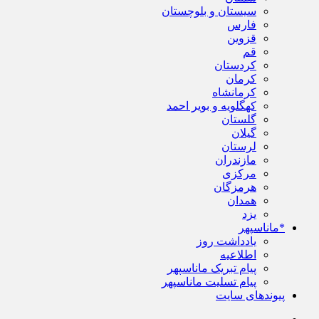
سیستان و بلوچستان
فارس
قزوین
قم
کردستان
کرمان
کرمانشاه
کهگلویه و بویر احمد
گلستان
گیلان
لرستان
مازندران
مرکزی
هرمزگان
همدان
یزد
*ماناسپهر
یادداشت روز
اطلاعیه
پیام تبریک ماناسپهر
پیام تسلیت ماناسپهر
پیوندهای سایت