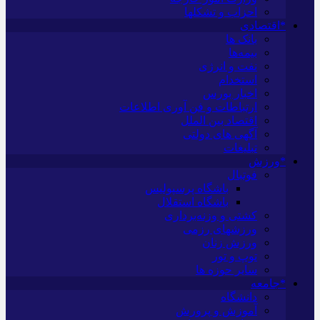
احزاب و تشکلها
*اقتصادی
بانک ها
بیمه‌ها
نفت و انرژی
استخدام
اخبار بورس
ارتباطات و فن آوری اطلاعات
اقتصاد بین الملل
آگهی های دولتی
تبلیغات
*ورزش
فوتبال
باشگاه پرسپولیس
باشگاه استقلال
کشتی و وزنه‌برداری
ورزشهای رزمی
ورزش زنان
توپ و تور
سایر حوزه ها
*جامعه
دانشگاه
آموزش و پرورش