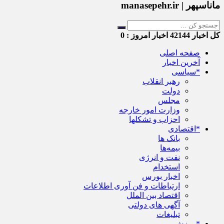
ماناسپهر | manasepehr.ir
کل اخبار
42144
اخبار امروز :
0
صفحه اصلی
آخرین اخبار
*سیاسی
رهبر انقلاب
دولت
مجلس
وزارت امور خارجه
احزاب و تشکلها
*اقتصادی
بانک ها
بیمه‌ها
نفت و انرژی
استخدام
اخبار بورس
ارتباطات و فن آوری اطلاعات
اقتصاد بین الملل
آگهی های دولتی
تبلیغات
*ورزش