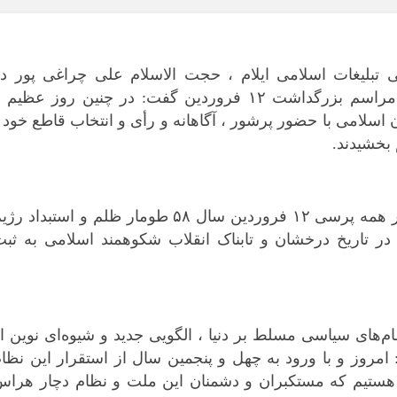
بوشهر
تهران
چهار محال و بخ
بلیغات اسلامی ایلام ، حجت الاسلام علی چراغی پور در
خراسان جنوبی
نشست هماهنگی و برنامه ریزی برگزاری مراسم بزرگداشت ١٢ فروردین گفت: در چنین روز عظیم
خراسان رضوی
سلامی با حضور پرشور ، آگاهانه و رأی و انتخاب قاطع خود 
 بخشیدند.
خراسان شمال
خوزستان
زنجان
وی ادامه داد: ملت بزرگ ایران با شرکت در همه پرسی ١٢ فروردین سال ۵٨ طومار ظلم و استبداد ر
سمنان
در تاریخ درخشان و تابناک انقلاب شکوهمند اسلامی به ثبت
سیستان و بلو
فارس
قزوین
قم
ام‌های سیاسی مسلط بر دنیا ، الگویی جدید و شیوه‌ای نوین ا
کردستان
: امروز و با ورود به چهل و پنجمین سال از استقرار این نظا
کرمان
د هستیم که مستکبران و دشمنان این ملت و نظام دچار هراس