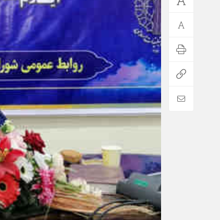
*فرهنگی
*جهان
مذهبی
بین الملل
ایثار و شهادت
آسیای غربی
دفاع مقدس
آمریکا و اروپا
اربعین