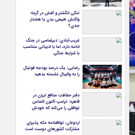
دانشگاه
تنگی انگشتر و کفش در گرما؛
واکنش طبیعی بدن یا هشدار
آموزش و پرورش
جدی؟
بهداشت و درمان
سبک زندگی
غریب‌آبادی: دیپلماسی در جنگ
حوادث، انتظامی
ادامه دارد، اما با ادبیاتی متناسب
با شرایط جنگی
شهری و رفاهی
شهرداری و شورای شهر
رضایی: یک درصد بودجه فوتبال
را به والیبال نشسته بدهید
*ماناسپهر
قی
یادداشت روز
دفتر حفاظت منافع ایران در
ی
اطلاعیه
قاهره: ترامپ اکنون التماس
پیام تبریک ماناسپهر
توافقی را می‌کند که خودش
ویران کرد
پیام تسلیت ماناسپهر
اردوغان: توافقنامه مکه پذیرای
پیوندهای سایت
مشارکت کشورهای دوست است