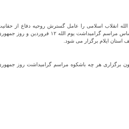
کرمانشاه
کهگلویه و بویر
گلستان
الله انقلاب اسلامی را عامل گسترش روحیه دفاع از حقانیت
گیلان
نظام اسلامی عنوان کرد و افزود: بر این اساس مراسم گرامیداشت یوم الله ١۲ فروردین و روز جم
لرستان
 استان ایلام برگزار می شود.
مازندران
مرکزی
هرمزگان
مون برگزاری هر چه باشکوه مراسم گرامیداشت روز جمهوری
همدان
یزد