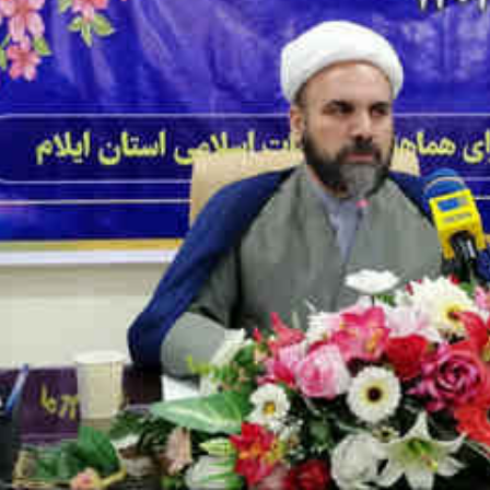
*چندرسانه‌ای
*استان ها
فیلم
آذربایجان شر
گالری
آذربایجان غرب
اینفوگرافی
اردبیل
عکس
اصفهان
صوت و فیلم
البرز
ایلام