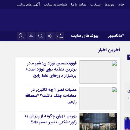
خانه
پیوندها
تبلیغات
تماس با ما
شناسنامه سایت
آگهی های دولتی
*ماناسپهر
پیوندهای سایت
*ورزش
نام کاربری یا نشانی ایمیل
اینستاگرام
آخرین اخبار
فوتبال
تلگرام
فوق‌تخصص نوزادان: شیر مادر
باشگاه پرسپولیس
برترین تغذیه برای نوزاد است/
رمز عبور
سروش
باشگاه استقلال
پرهیز از باورهای غلط رایج
ایتا
کشتی و وزنه‌برداری
عملیات نصر ۲ چه تاثیری در
ی
ورزشهای رزمی
مرا به خاطر بسپار
آپارات
معادلات جنگ داشت؟ *سعدالله
،
 آوری اطلاعات
ورزش زنان
زارعی
لل
توپ و تور
بورس تهران چگونه از ریزش به
ی
سایر حوزه ها
رکوردشکنی تغییر مسیر داد؟
*جامعه