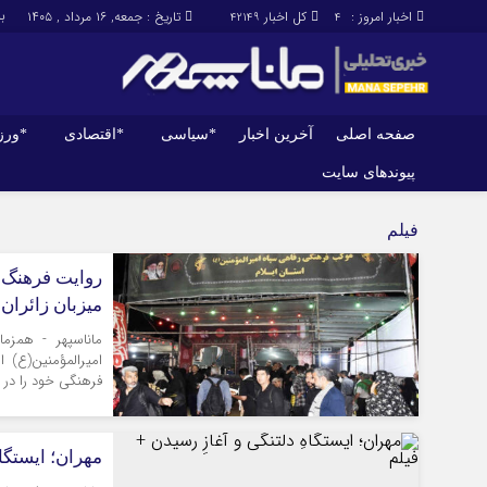
برابر
اخبار امروز :
کل اخبار
تاریخ : جمعه, ۱۶ مرداد , ۱۴۰۵
42149
4
صفحه اصلی
آخرین اخبار
*سیاسی
*اقتصادی
*ور
پیوندهای سایت
صفحه اصلی
آخرین اخبار
فیلم
روایت فرهنگ و
میزبان زائران 
ماناسپهر - همزما
امیرالمؤمنین(ع) 
فرهنگی خود را در م
مهران؛ ایستگاه