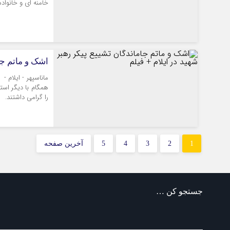
خامنه ای و خانواد
اشک و ماتم جام
ماناسپهر - ایلام -
همگام با دیگر استا
را گرامی داشتند.
1
2
3
4
5
آخرین صفحه
جستجو کن …