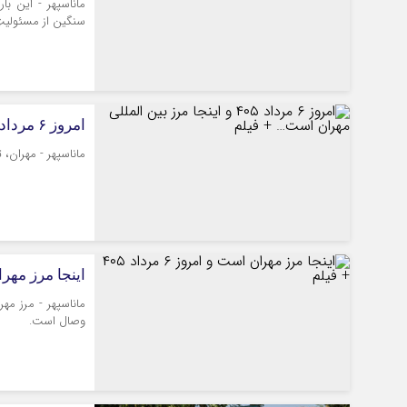
ماناسپهر - این با
سنگین از مسئولیتِ
امروز ۶ مرداد ۴۰۵ و اینجا مرز بین المللی مهران است… + فیلم
ماناسپهر - مهران، 
*فرهنگی
*جهان
اینجا مرز مهران است و
مذهبی
بین الملل
ماناسپهر - مرز مه
ایثار و شهادت
آسیای غربی
وصال است.
دفاع مقدس
آمریکا و اروپا
اربعین