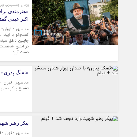
پژمان جمشیدی، بهرام
«هنرمندی برای
اکبر عبدی گفتن
ماناسپهر - تهران-
گفت‌وگو با ایرنا،
چاپلین ناطق سینما
در ایفای شخصیت‌ها
دست آورد.
«تفنگ پدری» ب
ماناسپهر - تهران-
تشییع پیکر مطهر ر
پیکر رهبر شهی
ماناسپهر - تهران-