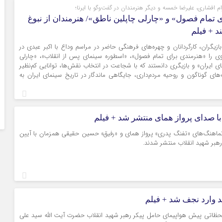
 افشاری، علیرضا خمسه و دیگر هنرمندان در گفت‌وگو با ایرنا؛
ایلام
 تمام فصول» و «چارلی چاپلین ناطق»/ هنرمندان از نبوغ
بوشهر
د + فیلم
تهران
 بازیگران، کارگردانان و چهره‌های فرهنگی حاضر در مراسم وداع با اکبر عبدی در
چهار محال و بخ
 وی را «هنرمندی برای تمام فصول»، «اسطوره سینمای پس از انقلاب»، «چارلی
ی ایران» و بازیگری دانستند که با شجاعت در انتخاب نقش‌ها، توانایی کم‌نظیر
خراسان جنوبی
ی گوناگون و روحیه مردم‌داری، جایگاهی ماندگار در تاریخ سینمای ایران به
خراسان رضوی
خراسان شمالی
خوزستان
ا صدای پرواز همای منتشر شد + فیلم
زنجان
 نماهنگ‌های «تفنگ پدری» پرواز همای و «رفیق» حسین حقیقی همزمان با آیین
سمنان
هبر شهید انقلاب منتشر شدند.
سیستان و بلو
فارس
قزوین
قم
د وارد نجف شد + فیلم
کردستان
 لحظاتی پیش هواپیمای حامل پیکر رهبر شهید انقلاب حضرت آیت الله سید علی