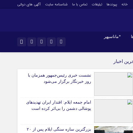
خانه
پیوندها
تبلیغات
تماس با ما
شناسنامه سایت
آگهی های دولتی
ا
*ماناسپهر
نام کاربری یا نشانی ایمیل
*ورزش
اینستاگرام
رین اخبار
فوتبال
تلگرام
نشست خبری رئیس‌جمهور همزمان با
باشگاه پرسپولیس
رمز عبور
روز خبرنگار برگزار می‌شود
سروش
باشگاه استقلال
کشتی و وزنه‌برداری
ایتا
ورزشهای رزمی
امام جمعه ایلام: اقتدار ایران تهدیدهای
مرا به خاطر بسپار
آپارات
پوشالی دشمن را بی‌اثر کرده است
آوری اطلاعات
ورزش زنان
ل
توپ و تور
ی
سایر حوزه ها
بزرگترین سازه سنگی ایلام پس از ۲۰