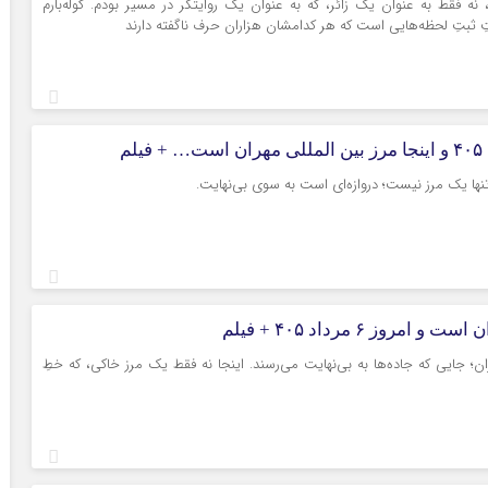
ر، نه فقط به عنوان یک زائر، که به عنوان یک روایتگر در مسیر بودم. کوله‌بارم
تبلیغات
 ثبتِ لحظه‌هایی است که هر کدامشان هزاران حرف ناگفته دارند
تنها یک مرز نیست؛ دروازه‌ای است به سوی بی‌نهایت.
*چندرسانه‌ای
*استان ها
 امروز ۶ مرداد ۴۰۵ + فیلم
فیلم
آذربایجان شرق
ران؛ جایی که جاده‌ها به بی‌نهایت می‌رسند. اینجا نه فقط یک مرز خاکی، که خطِ
گالری
آذربایجان غربی
اینفوگرافی
اردبیل
عکس
اصفهان
صوت و فیلم
البرز