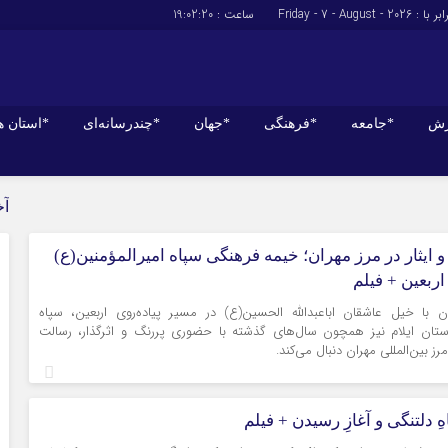
 با : Friday - 7 - August - 2026
ساعت :
19:02:20
زش
*جامعه
*فرهنگی
*جهان
*چندرسانه‌ای
*استان ه
*سیاسی
*اقتصادی
آخ
رهبر انقلاب
بانک ها
 ایثار در مرز مهران؛ خیمه فرهنگی سپاه امیرالمؤمنین(ع)
دولت
بیمه‌ها
اربعین + فیلم
مجلس
نفت و انرژی
ن با خیل عاشقان اباعبدالله الحسین(ع) در مسیر پیاده‌روی اربعین، سپاه
وزارت امور خارجه
استخدام
استان ایلام نیز همچون سال‌های گذشته با حضوری پررنگ و اثرگذار، رسالت
احزاب و تشکلها
اخبار بورس
رز بین‌المللی مهران دنبال می‌کند.
ارتباطات و فن 
اقتصاد بین المل
ِ دلتنگی و آغازِ رسیدن + فیلم
آگهی های دولت