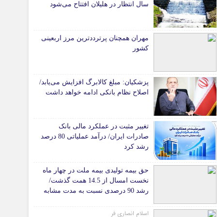
سال انتظار در هلیلان افتتاح می‌شود
*جامعه
دانشگاه
مهران همچنان پرترددترین مرز اربعینی
آموزش و پرورش
کشور
بهداشت و درمان
سبک زندگی
پزشکیان: مبلغ کالابرگ افزایش می‌یابد/
حوادث، انتظامی
اصلاح نظام بانکی ادامه خواهد داشت
شهری و رفاهی
شهرداری و شورای شهر
تغییر مثبت در عملکرد مالی بانک
صادرات ایران/ درآمد عملیاتی 80 درصد
*ماناسپهر
رشد کرد
ی
یادداشت روز
اطلاعیه
حق بیمه تولیدی بیمه ملت در چهار ماه
نخست امسال از 14.5 همت گذشت/
پیام تبریک ماناسپهر
رشد 90 درصدی نسبت به مدت مشابه
پیام تسلیت ماناسپهر
سال گذشته
اسلام انصاری فر