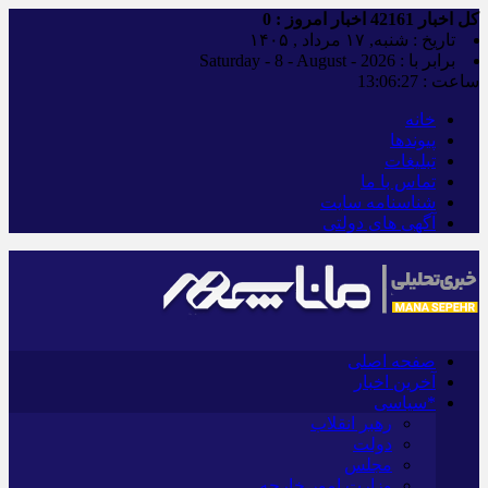
کل اخبار
42161
اخبار امروز :
0
تاریخ : شنبه, ۱۷ مرداد , ۱۴۰۵
برابر با : Saturday - 8 - August - 2026
ساعت :
13:06:29
خانه
پیوندها
تبلیغات
تماس با ما
شناسنامه سایت
آگهی های دولتی
صفحه اصلی
آخرین اخبار
*سیاسی
رهبر انقلاب
دولت
مجلس
وزارت امور خارجه