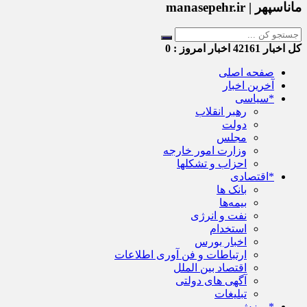
ماناسپهر | manasepehr.ir
کل اخبار
42161
اخبار امروز :
0
صفحه اصلی
آخرین اخبار
*سیاسی
رهبر انقلاب
دولت
مجلس
وزارت امور خارجه
احزاب و تشکلها
*اقتصادی
بانک ها
بیمه‌ها
نفت و انرژی
استخدام
اخبار بورس
ارتباطات و فن آوری اطلاعات
اقتصاد بین الملل
آگهی های دولتی
تبلیغات
*ورزش