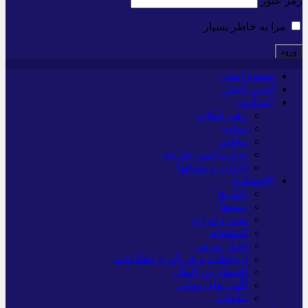
رمز عبور
مرا به خاطر بسپار
صفحه اصلی
آخرین اخبار
*سیاسی
رهبر انقلاب
دولت
مجلس
وزارت امور خارجه
احزاب و تشکلها
*اقتصادی
بانک ها
بیمه‌ها
نفت و انرژی
استخدام
اخبار بورس
ارتباطات و فن آوری اطلاعات
اقتصاد بین الملل
آگهی های دولتی
تبلیغات