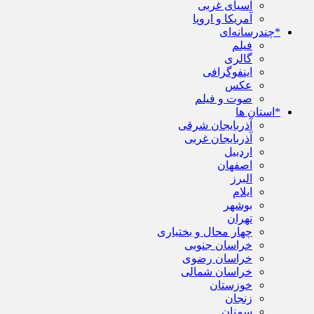
آسیای غربی
آمریکا و اروپا
*چندرسانه‌ای
فیلم
گالری
اینفوگرافی
عکس
صوت و فیلم
*استان ها
آذربایجان شرقی
آذربایجان غربی
اردبیل
اصفهان
البرز
ایلام
بوشهر
تهران
چهار محال و بختیاری
خراسان جنوبی
خراسان رضوی
خراسان شمالی
خوزستان
زنجان
سمنان