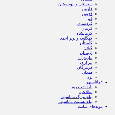
سیستان و بلوچستان
فارس
قزوین
قم
کردستان
کرمان
کرمانشاه
کهگلویه و بویر احمد
گلستان
گیلان
لرستان
مازندران
مرکزی
هرمزگان
همدان
یزد
*ماناسپهر
یادداشت روز
اطلاعیه
پیام تبریک ماناسپهر
پیام تسلیت ماناسپهر
پیوندهای سایت