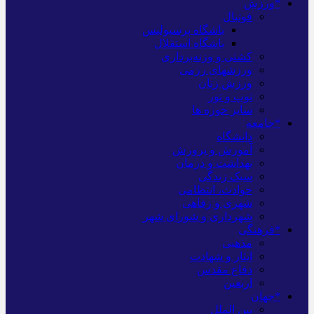
*ورزش
فوتبال
باشگاه پرسپولیس
باشگاه استقلال
کشتی و وزنه‌برداری
ورزشهای رزمی
ورزش زنان
توپ و تور
سایر حوزه ها
*جامعه
دانشگاه
آموزش و پرورش
بهداشت و درمان
سبک زندگی
حوادث، انتظامی
شهری و رفاهی
شهرداری و شورای شهر
*فرهنگی
مذهبی
ایثار و شهادت
دفاع مقدس
اربعین
*جهان
بین الملل