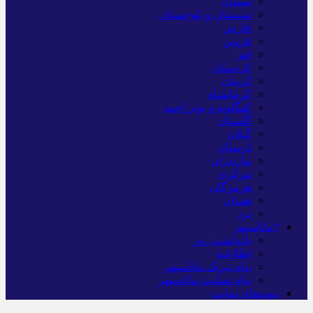
سمنان
سیستان و بلوچستان
فارس
قزوین
قم
کردستان
کرمان
کرمانشاه
کهگلویه و بویر احمد
گلستان
گیلان
لرستان
مازندران
مرکزی
هرمزگان
همدان
یزد
*ماناسپهر
یادداشت روز
اطلاعیه
پیام تبریک ماناسپهر
پیام تسلیت ماناسپهر
پیوندهای سایت