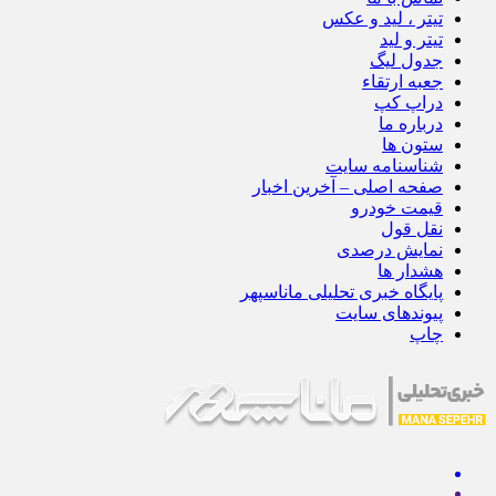
تیتر ، لید و عکس
تیتر و لید
جدول لیگ
جعبه ارتقاء
دراپ کپ
درباره ما
ستون ها
شناسنامه سایت
صفحه اصلی – آخرین اخبار
قیمت خودرو
نقل قول
نمایش درصدی
هشدار ها
پایگاه خبری تحلیلی ماناسپهر
پیوندهای سایت
چاپ