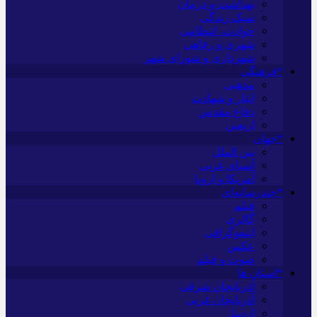
بهداشت و درمان
سبک زندگی
حوادث، انتظامی
شهری و رفاهی
شهرداری و شورای شهر
*فرهنگی
مذهبی
ایثار و شهادت
دفاع مقدس
اربعین
*جهان
بین الملل
آسیای غربی
آمریکا و اروپا
*چندرسانه‌ای
فیلم
گالری
اینفوگرافی
عکس
صوت و فیلم
*استان ها
آذربایجان شرقی
آذربایجان غربی
اردبیل