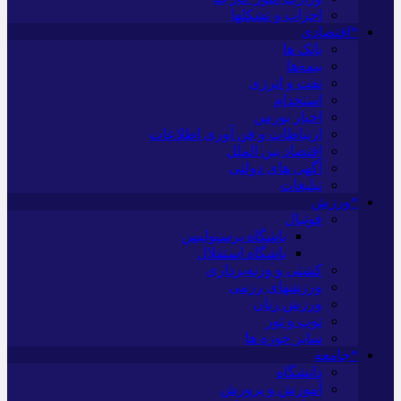
احزاب و تشکلها
*اقتصادی
بانک ها
بیمه‌ها
نفت و انرژی
استخدام
اخبار بورس
ارتباطات و فن آوری اطلاعات
اقتصاد بین الملل
آگهی های دولتی
تبلیغات
*ورزش
فوتبال
باشگاه پرسپولیس
باشگاه استقلال
کشتی و وزنه‌برداری
ورزشهای رزمی
ورزش زنان
توپ و تور
سایر حوزه ها
*جامعه
دانشگاه
آموزش و پرورش