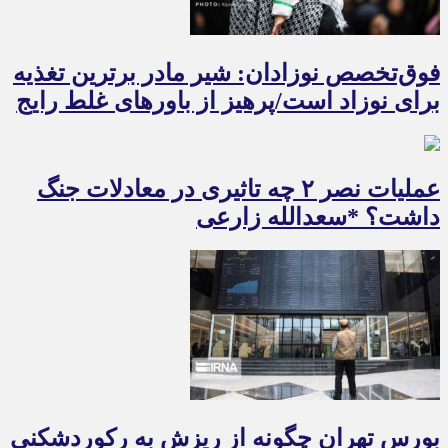
فوق‌تخصص نوزادان: شیر مادر برترین تغذیه
برای نوزاد است/پرهیز از باورهای غلط رایج
عملیات نصر ۲ چه تاثیری در معادلات جنگ
داشت؟ *سعدالله زارعی
بورس تهران چگونه از ریزش به رکوردشکنی