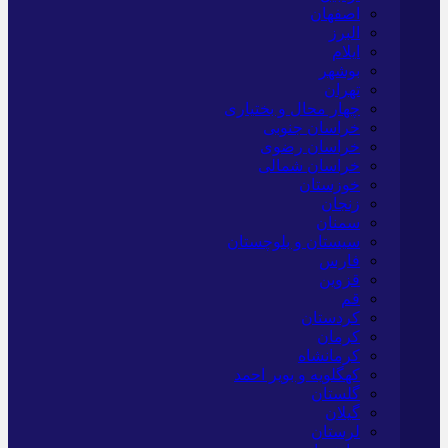
اصفهان
البرز
ایلام
بوشهر
تهران
چهار محال و بختیاری
خراسان جنوبی
خراسان رضوی
خراسان شمالی
خوزستان
زنجان
سمنان
سیستان و بلوچستان
فارس
قزوین
قم
کردستان
کرمان
کرمانشاه
کهگلویه و بویر احمد
گلستان
گیلان
لرستان