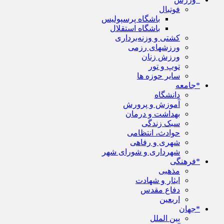
فوتبال
باشگاه پرسپولیس
باشگاه استقلال
کشتی و وزنه‌برداری
ورزشهای رزمی
ورزش زنان
توپ و تور
سایر حوزه ها
*جامعه
دانشگاه
آموزش و پرورش
بهداشت و درمان
سبک زندگی
حوادث، انتظامی
شهری و رفاهی
شهرداری و شورای شهر
*فرهنگی
مذهبی
ایثار و شهادت
دفاع مقدس
اربعین
*جهان
بین الملل