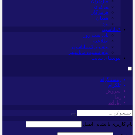
مازندران
مرکزی
هرمزگان
همدان
یزد
*ماناسپهر
یادداشت روز
اطلاعیه
پیام تبریک ماناسپهر
پیام تسلیت ماناسپهر
پیوندهای سایت
اینستاگرام
تلگرام
سروش
ایتا
آپارات
نام کاربری یا نشانی ایمیل