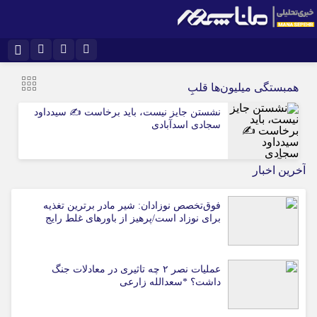
نام کاربری یا نشانی ایمیل
اینستاگرام
تلگرام
همبستگی میلیون‌ها قلبِ
سروش
ایتا
نشستن جایز نیست، باید برخاست ✍️ سیدداود
سجادی اسدآبادی
رمز عبور
آپارات
آخرین اخبار
مرا به خاطر بسپار
فوق‌تخصص نوزادان: شیر مادر برترین تغذیه
برای نوزاد است/پرهیز از باورهای غلط رایج
عملیات نصر ۲ چه تاثیری در معادلات جنگ
داشت؟ *سعدالله زارعی