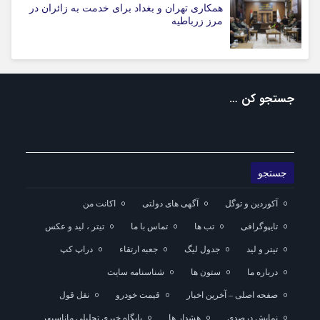
همکاری تهران و بغداد برای خدمت به زائران در
مرز زرباطیه
جستجو کن …
آکوردین و توگل
آگهی های دولتی
اکانت من
تایپوگرافی
تب ها
تماس با ما
تیتر ، لید و عکس
تیتر و لید
جدول لیگ
جعبه ارتقاء
دراپ کپ
درباره ما
ستون ها
شناسنامه سایت
صفحه اصلی – آخرین اخبار
قیمت خودرو
نقل قول
نمایش درصدی
هشدار ها
پایگاه خبری تحلیلی ماناسپهر