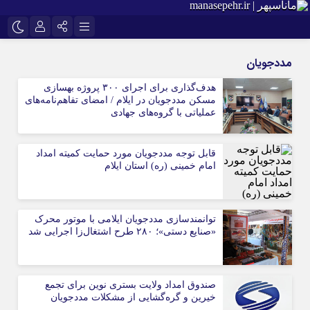
نام کاربری یا نشانی ایمیل
اینستاگرام
تلگرام
مددجویان
سروش
ایتا
هدف‌گذاری برای اجرای ۳۰۰ پروژه بهسازی
مسکن مددجویان در ایلام / امضای تفاهم‌نامه‌های
رمز عبور
آپارات
عملیاتی با گروه‌های جهادی
قابل توجه مددجویان مورد حمایت کمیته امداد
مرا به خاطر بسپار
امام خمینی (ره) استان ایلام
توانمندسازی مددجویان ایلامی با موتور محرک
«صنایع دستی»؛ ۲۸۰ طرح اشتغال‌زا اجرایی شد
صندوق امداد ولایت بستری نوین برای تجمع
خیرین و گره‌گشایی از مشکلات مددجویان