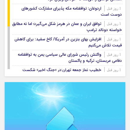
اردوغان: توافقنامه مکه پذیرای مشارکت کشورهای
1 روز قبل
دوست است
توافق ایران و عمان در هرمز شکل می‌گیرد؛ اما نه مطابق
1 روز قبل
خواسته دونالد ترامپ
افزایش بهای بنزین در آمریکا/ کاخ سفید: برای کاهش
1 روز قبل
قیمت تلاش می‌کنیم
واکنش رئیس شورای عالی سیاسی یمن به توافقنامه
1 روز قبل
دفاعی عربستان، ترکیه و پاکستان
خطیب نماز جمعه تهران:در «جنگ اخیر» شکست
1 روز قبل
دیگری را به آمریکا تحمیل کردیم
نشست خبری رئیس‌جمهور همزمان با روز خبرنگار
1 روز قبل
برگزار می‌شود
امام جمعه ایلام: اقتدار ایران تهدیدهای پوشالی دشمن
1 روز قبل
را بی‌اثر کرده است
بزرگترین سازه سنگی ایلام پس از ۲۰ سال انتظار در
1 روز قبل
هلیلان افتتاح می‌شود