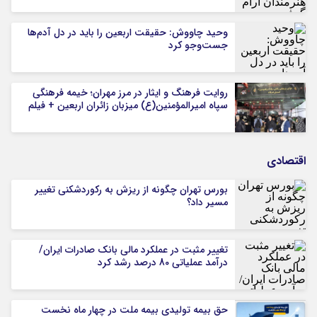
وحید چاووش: حقیقت اربعین را باید در دل آدم‌ها
جست‌وجو کرد
روایت فرهنگ و ایثار در مرز مهران؛ خیمه فرهنگی
سپاه امیرالمؤمنین(ع) میزبان زائران اربعین + فیلم
اقتصادی
بورس تهران چگونه از ریزش به رکوردشکنی تغییر
مسیر داد؟
تغییر مثبت در عملکرد مالی بانک صادرات ایران/
درآمد عملیاتی 80 درصد رشد کرد
حق بیمه تولیدی بیمه ملت در چهار ماه نخست