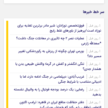
سر خط خبرها
فوق‌تخصص نوزادان: شیر مادر برترین تغذیه برای
1 روز قبل
نوزاد است/پرهیز از باورهای غلط رایج
عملیات نصر ۲ چه تاثیری در معادلات جنگ داشت؟
1 روز قبل
*سعدالله زارعی
بورس تهران چگونه از ریزش به رکوردشکنی تغییر
1 روز قبل
مسیر داد؟
تنگی انگشتر و کفش در گرما؛ واکنش طبیعی بدن یا
1 روز قبل
هشدار جدی؟
غریب‌آبادی: دیپلماسی در جنگ ادامه دارد، اما با
1 روز قبل
ادبیاتی متناسب با شرایط جنگی
رضایی: یک درصد بودجه فوتبال را به والیبال نشسته
1 روز قبل
بدهید
دفتر حفاظت منافع ایران در قاهره: ترامپ اکنون
1 روز قبل
التماس توافقی را می‌کند که خودش ویران کرد