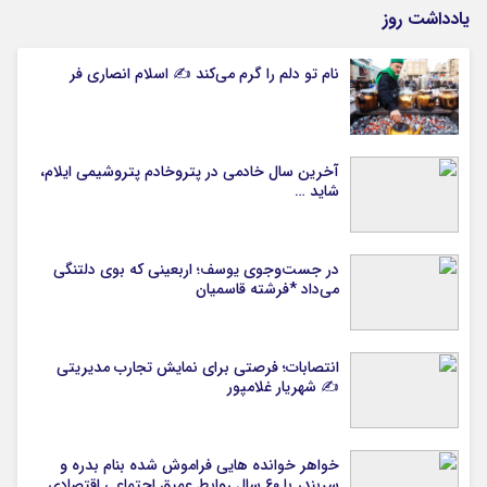
یادداشت روز
نام تو دلم را گرم می‌کند ✍️ اسلام انصاری فر
آخرین سال خادمی در پتروخادم پتروشیمی ایلام،
شاید …
در جست‌وجوی یوسف؛ اربعینی که بوی دلتنگی
می‌داد *فرشته قاسمیان
انتصابات؛ فرصتی برای نمایش تجارب مدیریتی
✍ شهریار غلامپور
خواهر خوانده هایی فراموش شده بنام بدره و
سربندر با ۶۰ سال روابط عمیق اجتماعی اقتصادی