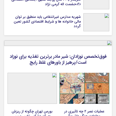
✍حشمت اله کرمی نژاد
شهریه مدارس غیرانتفاعی باید منطبق بر توان
مالی خانواده ها و شرایط اقتصادی کشور تعین
گردد
فوق‌تخصص نوزادان: شیر مادر برترین تغذیه برای نوزاد
است/پرهیز از باورهای غلط رایج
عملیات نصر ۲ چه تاثیری در
بورس تهران چگونه از ریزش