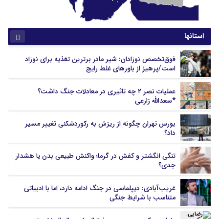
استانها
آذربایجان شرقی
آذربایجان غربی
فوق‌تخصص نوزادان: شیر مادر برترین تغذیه برای نوزاد
اردبیل
اصفهان
است/پرهیز از باورهای غلط رایج
البرز
ایلام
بوشهر
تهران
عملیات نصر ۲ چه تاثیری در معادلات جنگ داشت؟
*سعدالله زارعی
چهارمحال بختیاری
خراسان جنوبی
خراسان رضوی
خراسان شمالی
بورس تهران چگونه از ریزش به رکوردشکنی تغییر مسیر
خوزستان
زنجان
داد؟
سمنان
سیستان و بلوچستان
فارس
قزوین
تنگی انگشتر و کفش در گرما؛ واکنش طبیعی بدن یا هشدار
جدی؟
قم
کردستان
کرمان
کرمانشاه
غریب‌آبادی: دیپلماسی در جنگ ادامه دارد، اما با ادبیاتی
کهگیلویه و بویر احمد
گلستان
متناسب با شرایط جنگی
گیلان
لرستان
مازندران
مرکزی