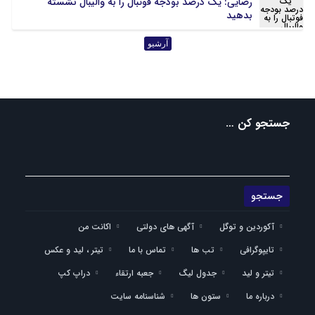
رضایی: یک درصد بودجه فوتبال را به والیبال نشسته
هرمزگان
همدان
بدهید
یزد
آرشیو
جستجو کن …
آکوردین و توگل
آگهی های دولتی
اکانت من
تایپوگرافی
تب ها
تماس با ما
تیتر ، لید و عکس
تیتر و لید
جدول لیگ
جعبه ارتقاء
دراپ کپ
درباره ما
ستون ها
شناسنامه سایت