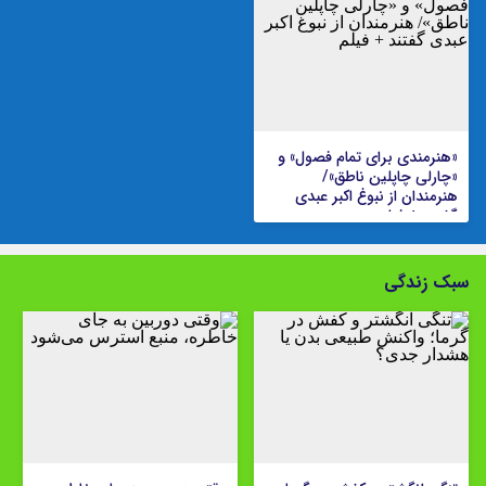
«هنرمندی برای تمام فصول» و
«چارلی چاپلین ناطق»/
هنرمندان از نبوغ اکبر عبدی
گفتند + فیلم
سبک زندگی