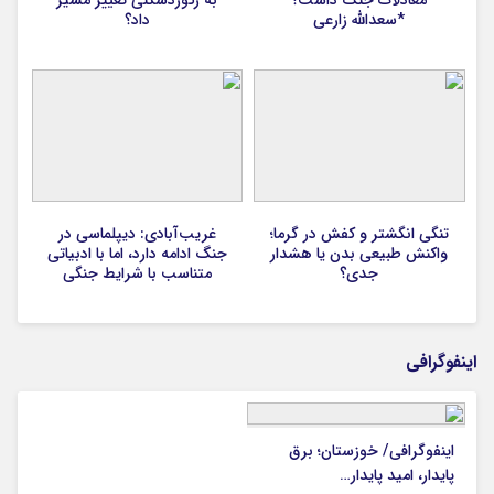
معادلات جنگ داشت؟
به رکوردشکنی تغییر مسیر
*سعدالله زارعی
داد؟
تنگی انگشتر و کفش در گرما؛
غریب‌آبادی: دیپلماسی در
واکنش طبیعی بدن یا هشدار
جنگ ادامه دارد، اما با ادبیاتی
جدی؟
متناسب با شرایط جنگی
اینفوگرافی
اینفوگرافی/ خوزستان؛ برق
پایدار، امید پایدار…