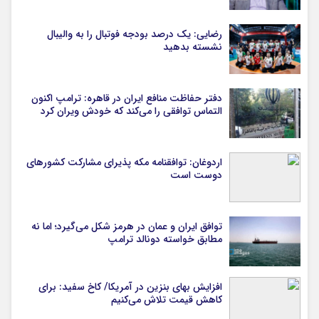
رضایی: یک درصد بودجه فوتبال را به والیبال
نشسته بدهید
دفتر حفاظت منافع ایران در قاهره: ترامپ اکنون
التماس توافقی را می‌کند که خودش ویران کرد
اردوغان: توافقنامه مکه پذیرای مشارکت کشورهای
دوست است
توافق ایران و عمان در هرمز شکل می‌گیرد؛ اما نه
مطابق خواسته دونالد ترامپ
افزایش بهای بنزین در آمریکا/ کاخ سفید: برای
کاهش قیمت تلاش می‌کنیم