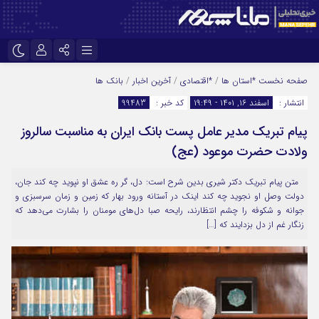
نام کاربری یا نشانی ایمیل
اینستاگرام
تلگرام
صفحه نخست
*استان ها
/
*اقتصادی
/
آخرین اخبار
/
بانک ها
انتشار :
اسفند ۱۶, ۱۴۰۱ - ۱۹:۴۹
کد خبر :
99483
سروش
ایتا
پیام تبریک مدیر عامل پست بانک ایران به مناسبت سالروز
رمز عبور
آپارات
ولادت حضرت موعود (عج)
متن پیام تبریک دکتر شیری بدین شرح است: دل، گر ره عشق او نپوید چه کند جان،
مرا به خاطر بسپار
دولت وصل او نجوید چه کند اینک در آستانه ورود بهار که زمین و زمان سرسبزی و
جوانه و شکوفه را چشم انتظارند، رایحه‌ صبا دل‌های مومنان را بشارت می‌دهد که
زنگار غم از دل بزدایند که […]