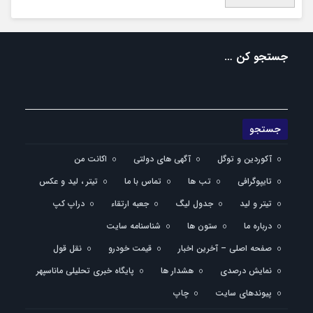
جستجو کن …
آکوردین و توگل
آگهی های دولتی
اکانت من
تایپوگرافی
تب ها
تماس با ما
تیتر ، لید و عکس
تیتر و لید
جدول لیگ
جعبه ارتقاء
دراپ کپ
درباره ما
ستون ها
شناسنامه سایت
صفحه اصلی – آخرین اخبار
قیمت خودرو
نقل قول
نمایش درصدی
هشدار ها
پایگاه خبری تحلیلی ماناسپهر
پیوندهای سایت
چاپ