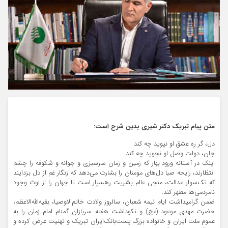
متن پیام تبریک دکتر شیری بدین شرح است:
دل، گر ره عشق او نپوید چه کند
جان، دولت وصل او نجوید چه کند
اینک در آستانه ورود بهار که زمین و زمان سرسبزی و جوانه و شکوفه را چشم
انتظارند، رایحه‌ صبا دل‌های مومنان را بشارت می‌دهد که زنگار غم از دل بزدایند
که تک‌سوار عدالت، منجی عالم بشریت رهسپار است تا جهان را از لوث وجود
نامردمی‌ها مطهر کند.
ضمن گرامیداشت ایام نیمه شعبان، سالروز ولادت خاتم‌الاوصیا، بقیه‌الله‌الاعظم،
حضرت مهدی موعود (عج) و نکوداشت هفته سربازان گمنام امام زمان را به
عموم ملت ایران و خانواده بزرگ پست‌بانک‌ایران تبریک و تهنیت عرض کرده و